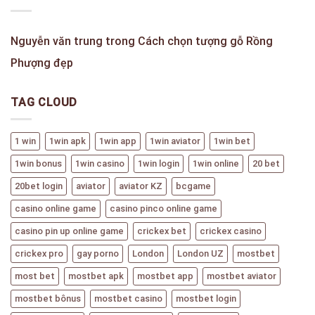
Nguyễn văn trung
trong
Cách chọn tượng gỗ Rồng
Phượng đẹp
TAG CLOUD
1 win
1win apk
1win app
1win aviator
1win bet
1win bonus
1win casino
1win login
1win online
20 bet
20bet login
aviator
aviator KZ
bcgame
casino online game
casino pinco online game
casino pin up online game
crickex bet
crickex casino
crickex pro
gay porno
London
London UZ
mostbet
most bet
mostbet apk
mostbet app
mostbet aviator
mostbet bônus
mostbet casino
mostbet login