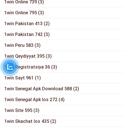
1win Online 739
(3)
1win Online 795
(3)
1win Pakistan 413
(2)
1win Pakistan 742
(3)
1win Peru 583
(3)
1win Qeydiyyat 395
(3)
1win Registratsiya 36
(3)
1win Sayt 961
(1)
1win Senegal Apk Download 588
(2)
1win Senegal Apk Ios 272
(4)
1win Site 595
(3)
1win Skachat Ios 435
(2)