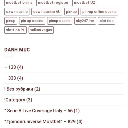
mostbet online
mostbet register
mostbet UZ
ozwincasino
ozwincasino AU
pin-up
pin-up online casino
pinup
pin up casino
pinup casino
sky247.live
slottica
slottica PL
vulkan vegas
DANH MỤC
– 133
(4)
– 333
(4)
! Без рубрики
(2)
!Category
(3)
"️ Serie B Live Coverage Italy – 56
(1)
"#joinouruniverse Mostbet" – 829
(4)