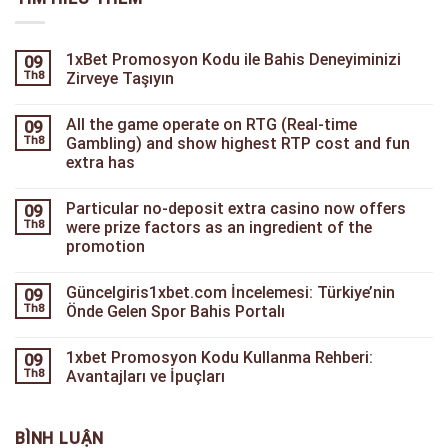
1xBet Promosyon Kodu ile Bahis Deneyiminizi
09
Th8
Zirveye Taşıyın
All the game operate on RTG (Real-time
09
Th8
Gambling) and show highest RTP cost and fun
extra has
Particular no-deposit extra casino now offers
09
Th8
were prize factors as an ingredient of the
promotion
Güncelgiris1xbet.com İncelemesi: Türkiye’nin
09
Th8
Önde Gelen Spor Bahis Portalı
1xbet Promosyon Kodu Kullanma Rehberi:
09
Th8
Avantajları ve İpuçları
BÌNH LUẬN