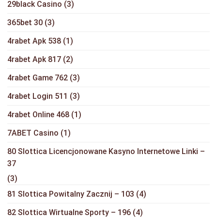
29black Casino
(3)
365bet 30
(3)
4rabet Apk 538
(1)
4rabet Apk 817
(2)
4rabet Game 762
(3)
4rabet Login 511
(3)
4rabet Online 468
(1)
7ABET Casino
(1)
80 Slottica Licencjonowane Kasyno Internetowe Linki –
37
(3)
81 Slottica Powitalny Zacznij – 103
(4)
82 Slottica Wirtualne Sporty – 196
(4)