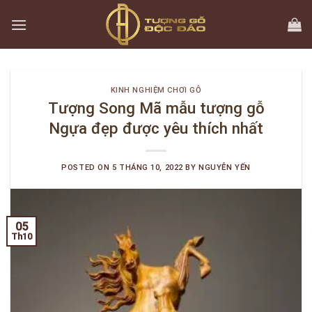
Skip
to
content
KINH NGHIỆM CHƠI GỖ
Tượng Song Mã mẫu tượng gỗ
Ngựa đẹp được yêu thích nhất
POSTED ON
5 THÁNG 10, 2022
BY
NGUYỄN YẾN
05
Th10