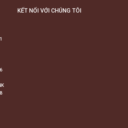
KẾT NỐI VỚI CHÚNG TÔI
1
6
NK
8