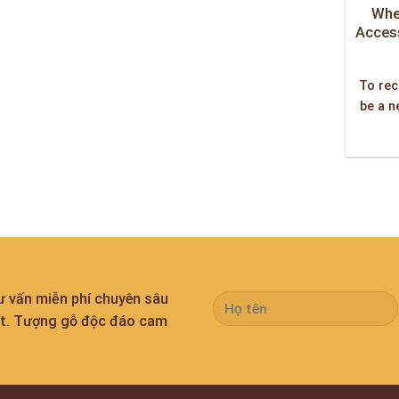
Whe
Acces
To rec
be a n
tư vấn miễn phí chuyên sâu
ất. Tượng gỗ độc đáo cam