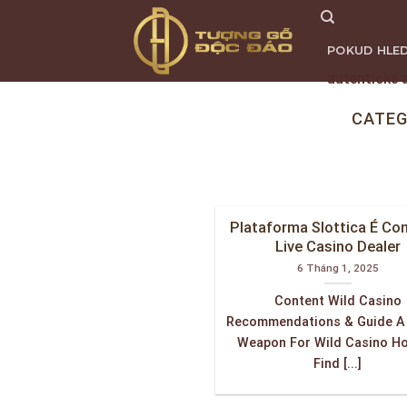
Skip
to
POKUD HLED
content
autentické 
TRANG CHỦ
CATEG
Plataforma Slottica É Con
Live Casino Dealer
6 Tháng 1, 2025
Content Wild Casino
Recommendations & Guide A
Weapon For Wild Casino H
Find [...]