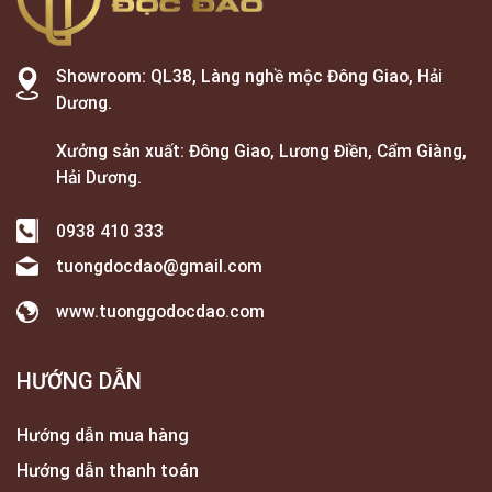
Showroom: QL38, Làng nghề mộc Đông Giao, Hải
Dương.
Xưởng sản xuất: Đông Giao, Lương Điền, Cẩm Giàng,
Hải Dương.
0938 410 333
tuongdocdao@gmail.com
www.tuonggodocdao.com
HƯỚNG DẪN
Hướng dẫn mua hàng
Hướng dẫn thanh toán