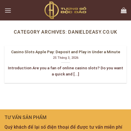
Skip
to
content
CATEGORY ARCHIVES:
DANIELDEASY.CO.UK
Casino Slots Apple Pay: Deposit and Play in Under a Minute
25 Tháng 3, 2026
Introduction Are you a fan of online casino slots? Do you want
a quick and [...]
TƯ VẤN SẢN PHẨM
Quý khách để lại số điện thoại để được tư vấn miễn phí