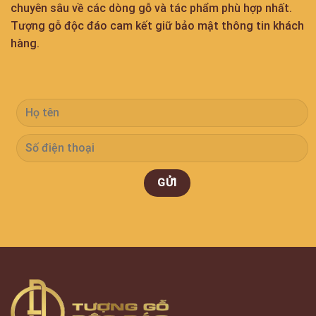
chuyên sâu về các dòng gỗ và tác phẩm phù hợp nhất.
Tượng gỗ độc đáo cam kết giữ bảo mật thông tin khách
hàng.