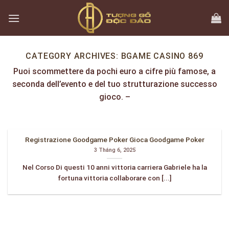
Skip
to
content
CATEGORY ARCHIVES:
BGAME CASINO 869
Puoi scommettere da pochi euro a cifre più famose, a
seconda dell’evento e del tuo strutturazione successo
gioco. –
Registrazione Goodgame Poker Gioca Goodgame Poker
3 Tháng 6, 2025
Nel Corso Di questi 10 anni vittoria carriera Gabriele ha la
fortuna vittoria collaborare con [...]