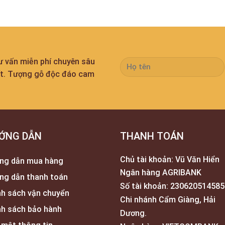
tư vấn miễn phí chuyên sâu
ất. Tượng gỗ độc đáo cam
ỚNG DẪN
THANH TOÁN
Chủ tài khoản: Vũ Văn Hiển
ng dẫn mua hàng
Ngân hàng AGRIBANK
ng dẫn thanh toán
Số tài khoản: 230620514585
nh sách vận chuyển
Chi nhánh Cẩm Giàng, Hải
nh sách bảo hành
Dương.