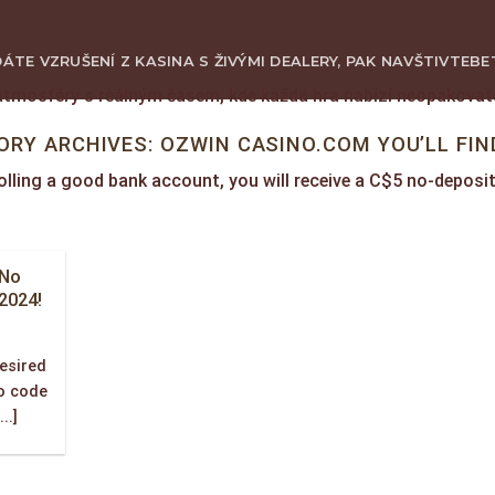
ÁTE VZRUŠENÍ Z KASINA S ŽIVÝMI DEALERY, PAK NAVŠTIVTE
BE
atmosféry s reálným časem, kde každá hra nabízí neopakova
GIỚI THIỆU
SẢN PHẨM
KINH NGHIỆM CHƠI GỖ
VIDEO
LI
ORY ARCHIVES:
OZWIN CASINO.COM YOU’LL FIN
olling a good bank account, you will receive a C$5 no-deposi
 No
2024!
desired
mo code
..]