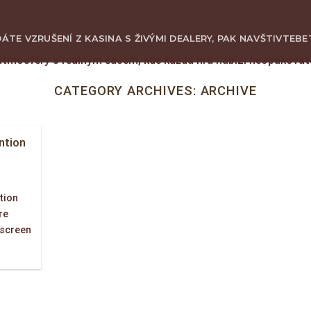
ÁTE VZRUŠENÍ Z KASINA S ŽIVÝMI DEALERY, PAK NAVŠTIVTE
BE
atmosféry s reálným časem, kde každá hra nabízí neopakova
GIỚI THIỆU
SẢN PHẨM
KINH NGHIỆM CHƠI GỖ
VIDEO
LI
CATEGORY ARCHIVES:
ARCHIVE
ntion
tion
re
 screen