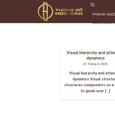
Skip
to
POKUD HLED
content
autentické 
TRANG CHỦ
Visual hierarchy and atte
dynamics
22 Tháng 4, 2026
Visual hierarchy and atten
dynamics Visual structu
structures components on a
to guide user [...]