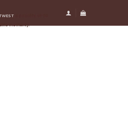
a ponořte se do
TWEST
telné momenty.
ÊN HỆ