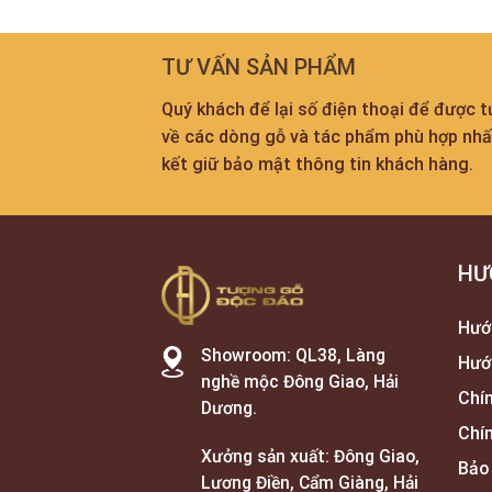
TƯ VẤN SẢN PHẨM
Quý khách để lại số điện thoại để được 
về các dòng gỗ và tác phẩm phù hợp nh
kết giữ bảo mật thông tin khách hàng.
HƯ
Hướ
Showroom: QL38, Làng
Hướ
nghề mộc Đông Giao, Hải
Chí
Dương.
Chí
Xưởng sản xuất: Đông Giao,
Bảo
Lương Điền, Cẩm Giàng, Hải