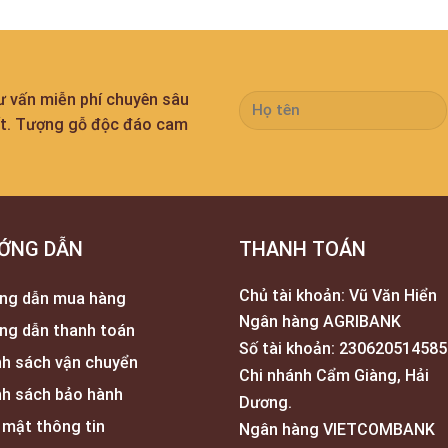
tư vấn miễn phí chuyên sâu
ất. Tượng gỗ độc đáo cam
ỚNG DẪN
THANH TOÁN
Chủ tài khoản: Vũ Văn Hiển
ng dẫn mua hàng
Ngân hàng AGRIBANK
ng dẫn thanh toán
Số tài khoản: 230620514585
nh sách vận chuyển
Chi nhánh Cẩm Giàng, Hải
nh sách bảo hành
Dương.
 mật thông tin
Ngân hàng VIETCOMBANK