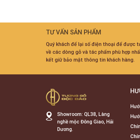
TƯ VẤN SẢN PHẨM
Quý khách để lại số điện thoại để được 
về các dòng gỗ và tác phẩm phù hợp nh
kết giữ bảo mật thông tin khách hàng.
HƯ
Hướ
Showroom: QL38, Làng
Hướ
nghề mộc Đông Giao, Hải
Chí
Dương.
Chí