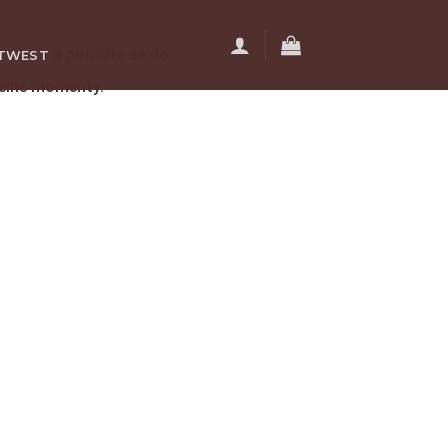
a ponořte se do
TWEST
telné momenty.
ÊN HỆ