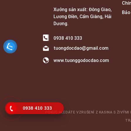
Chí
Xưởng sản xuất: Đông Giao,
Bảo
Lương Điền, Cẩm Giàng, Hải
Dương.
0938 410 333
tuongdocdao@gmail.com
www.tuonggodocdao.com
0938 410 333
POKUD HLEDÁTE VZRUŠENÍ Z KASINA S ŽIVÝMI
TR