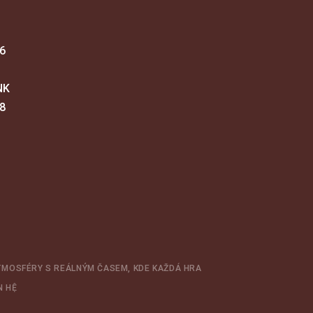
6
NK
8
MOSFÉRY S REÁLNÝM ČASEM, KDE KAŽDÁ HRA
N HỆ