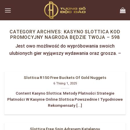
Skip
to
content
CATEGORY ARCHIVES:
KASYNO SLOTTICA KOD
PROMOCYJNY NAGRODA BĘDZIE TWOJA – 598
Jest owo możliwość do wypróbowania swoich
ulubionych gier wyjąwszy wydawania oraz grosza. –
Slottica R150 Free Buckets Of Gold Nuggets
6 Tháng 1, 2025
Content Kasyno Slottica: Metody Płatności Strategie
Płatności W Kasynie Online Slottica Powszednie I Tygodniowe
Rekompensaty [...]
Slottica Free Spin Adresem Katalanou