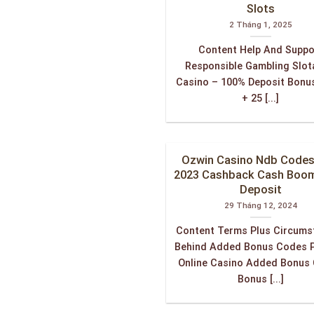
Slots
2 Tháng 1, 2025
Content Help And Suppo
Responsible Gambling Slot
Casino – 100% Deposit Bonu
+ 25 [...]
Ozwin Casino Ndb Code
2023 Cashback Cash Boo
Deposit
29 Tháng 12, 2024
Content Terms Plus Circums
Behind Added Bonus Codes P
Online Casino Added Bonus
Bonus [...]