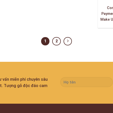
Con
Paymen
Make Us
1
2
tư vấn miễn phí chuyên sâu
ất. Tượng gỗ độc đáo cam