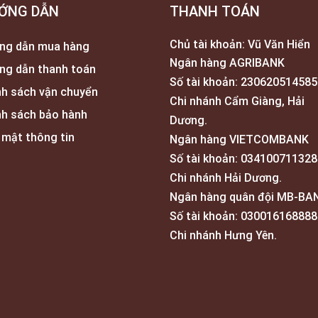
ỚNG DẪN
THANH TOÁN
Chủ tài khoản: Vũ Văn Hiển
ng dẫn mua hàng
Ngân hàng AGRIBANK
ng dẫn thanh toán
Số tài khoản: 230620514585
nh sách vận chuyển
Chi nhánh Cẩm Giàng, Hải
nh sách bảo hành
Dương.
 mật thông tin
Ngân hàng VIETCOMBANK
Số tài khoản: 034100711328
Chi nhánh Hải Dương.
Ngân hàng quân đội MB-BA
Số tài khoản: 030016168888
Chi nhánh Hưng Yên.