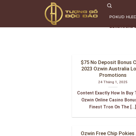
Skip
to
POKUD HLED
content
autentické 
TRANG CHỦ
$75 No Deposit Bonus 
2023 Ozwin Australia Lo
Promotions
24 Tháng 1, 2025
Content Exactly How In Buy 
Ozwin Online Casino Bonu
Finest Tron On The [...
Ozwin Free Chip Pokies