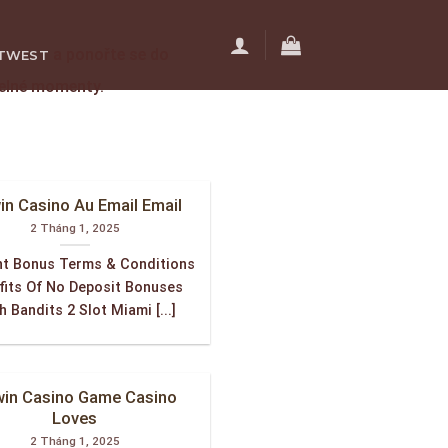
a ponořte se do
TWEST
telné momenty.
ÊN HỆ
n Casino Au Email Email
2 Tháng 1, 2025
t Bonus Terms & Conditions
fits Of No Deposit Bonuses
 Bandits 2 Slot Miami [...]
in Casino Game Casino
Loves
2 Tháng 1, 2025