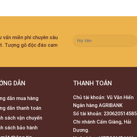
tư vấn miễn phí chuyên sâu
ất. Tượng gỗ độc đáo cam
ỚNG DẪN
THANH TOÁN
Chủ tài khoản: Vũ Văn Hiển
ng dẫn mua hàng
Ngân hàng AGRIBANK
ng dẫn thanh toán
Số tài khoản: 230620514585
nh sách vận chuyển
Chi nhánh Cẩm Giàng, Hải
nh sách bảo hành
Dương.