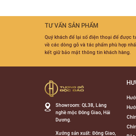
TƯ VẤN SẢN PHẨM
Quý khách để lại số điện thoại để được 
về các dòng gỗ và tác phẩm phù hợp nh
kết giữ bảo mật thông tin khách hàng.
HƯ
Hướ
Showroom: QL38, Làng
Hướ
nghề mộc Đông Giao, Hải
Chí
Dương.
Chí
Xưởng sản xuất: Đông Giao,