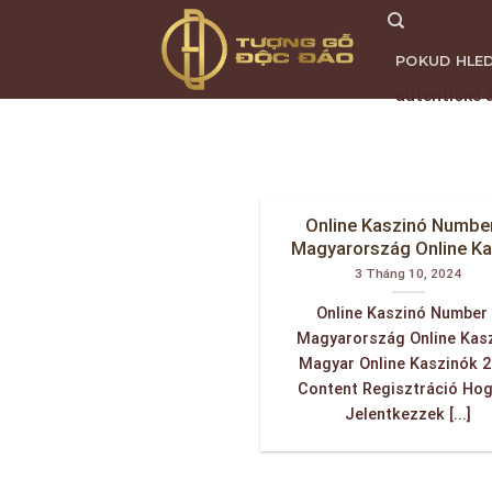
Skip
to
POKUD HLED
content
autentické 
TRANG CHỦ
Online Kaszinó Numbe
Magyarország Online Ka
3 Tháng 10, 2024
Online Kaszinó Number
Magyarország Online Kas
Magyar Online Kaszinók 
Content Regisztráció Ho
Jelentkezzek [...]