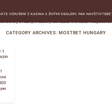
ÁTE VZRUŠENÍ Z KASINA S ŽIVÝMI DEALERY, PAK NAVŠTIVTE
BE
atmosféry s reálným časem, kde každá hra nabízí neopakova
GIỚI THIỆU
SẢN PHẨM
KINH NGHIỆM CHƠI GỖ
VIDEO
LI
CATEGORY ARCHIVES:
MOSTBET HUNGARY
r 1
szin
 1
zinó
2023
gyan