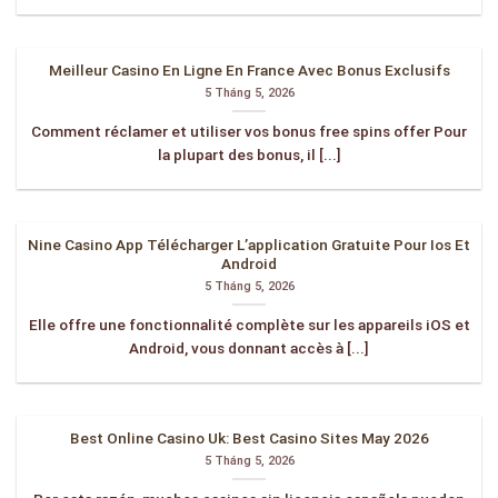
Meilleur Casino En Ligne En France Avec Bonus Exclusifs
5 Tháng 5, 2026
Comment réclamer et utiliser vos bonus free spins offer Pour
la plupart des bonus, il [...]
Nine Casino App Télécharger L’application Gratuite Pour Ios Et
Android
5 Tháng 5, 2026
Elle offre une fonctionnalité complète sur les appareils iOS et
Android, vous donnant accès à [...]
Best Online Casino Uk: Best Casino Sites May 2026
5 Tháng 5, 2026