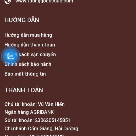
www.tuonggodocdao.com
HƯỚNG DẪN
Hướng dẫn mua hàng
Hướng dẫn thanh toán
Chính sách vận chuyển
Chính sách bảo hành
Bảo mật thông tin
THANH TOÁN
Chủ tài khoản: Vũ Văn Hiển
Ngân hàng AGRIBANK
Số tài khoản: 2306205145851
Chi nhánh Cẩm Giàng, Hải Dương.