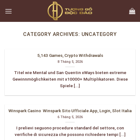
Skip
to
content
CATEGORY ARCHIVES:
UNCATEGORY
5,143 Games, Crypto Withdrawals
8 Tháng 5, 2026
Titel wie Mental und San Quentin xWays bieten extreme
Gewinnmöglichkeiten mit x10000+ Multiplikatoren. Diese
Spiele [...]
Winspark Casino ️ Winspark Sito Ufficiale App, Login, Slot Italia
6 Tháng 5, 2026
I prelievi seguono procedure standard del settore, con
verifiche di sicurezza che possono richiedere tempi [...]