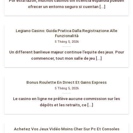
Por esta razón, muchos casinos sin licencia española pueden
ofrecer un entorno seguro si cuentan [...]
Legiano Casino: Guida Pratica Dalla Registrazione Alle
Funzionalità
5 Tháng 5, 2026
Un different banlieue majeur continue l’equite des jeux. Pour
commencer, tout mon salle de jeu [...]
Bonus Roulette En Direct Et Gains Express
5 Tháng 5, 2026
Le casino en ligne ne prélève aucune commission sur les
dépôts et les retraits, ce [...]
Achetez Vos Jeux Vidéo Moins Cher Sur Pc Et Consoles