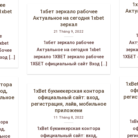
1х
ее
Акту
1xbet
1хбет зеркало рабочее
Актуальное на сегодня 1xbet
зеркал
21 Tháng 9, 2022
е
1хбет зеркало рабочее
Акт
xbet
Актуальное на сегодня 1xbet
зерк
бочее
зеркало 1XBET зеркало рабочее
1ХБЕТ 
д [...]
1ХБЕТ официальный сайт Вход [...]
1xBe
нтора
оф
од,
1xBet букмекерская контора
регис
ильное
официальный сайт: вход,
регистрация, лайв, мобильное
приложени
11 Tháng 8, 2022
1xB
тора
1xBet букмекерская контора
оф
д,
официальный сайт: вход,
реги
льное