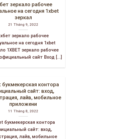
бет зеркало рабочее
альное на сегодня 1xbet
зеркал
21 Tháng 9, 2022
1хбет зеркало рабочее
уальное на сегодня 1xbet
ало 1XBET зеркало рабочее
официальный сайт Вход [...]
t букмекерская контора
ициальный сайт: вход,
трация, лайв, мобильное
приложени
11 Tháng 8, 2022
et букмекерская контора
ициальный сайт: вход,
страция, лайв, мобильное