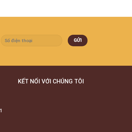
KẾT NỐI VỚI CHÚNG TÔI
1