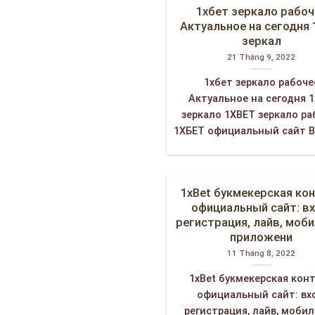
1хбет зеркало рабоч
Актуальное на сегодня 
зеркал
21 Tháng 9, 2022
1хбет зеркало рабоче
Актуальное на сегодня 1
зеркало 1XBET зеркало ра
1ХБЕТ официальный сайт Вхо
1xBet букмекерская ко
официальный сайт: вх
регистрация, лайв, моб
приложени
11 Tháng 8, 2022
1xBet букмекерская кон
официальный сайт: вхо
регистрация, лайв, моби