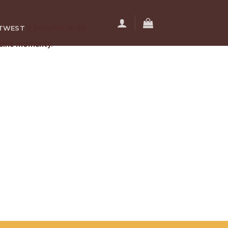
a ponořte se do
TWEST
telné momenty.
ÊN HỆ