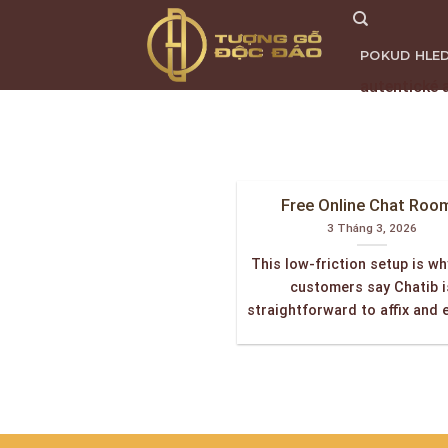
Skip
to
POKUD HLED
content
autentické 
TRANG CHỦ
Free Online Chat Roo
3 Tháng 3, 2026
This low-friction setup is w
customers say Chatib i
straightforward to affix and ea