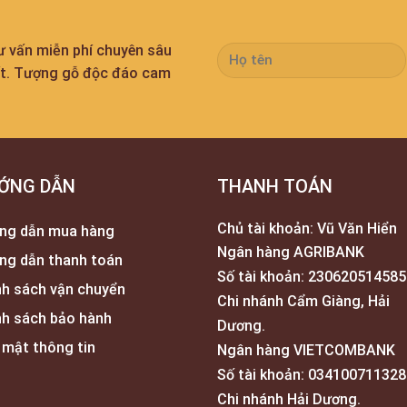
tư vấn miễn phí chuyên sâu
ất. Tượng gỗ độc đáo cam
ỚNG DẪN
THANH TOÁN
Chủ tài khoản: Vũ Văn Hiển
ng dẫn mua hàng
Ngân hàng AGRIBANK
ng dẫn thanh toán
Số tài khoản: 230620514585
nh sách vận chuyển
Chi nhánh Cẩm Giàng, Hải
nh sách bảo hành
Dương.
 mật thông tin
Ngân hàng VIETCOMBANK
Số tài khoản: 034100711328
Chi nhánh Hải Dương.