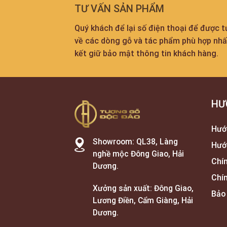
TƯ VẤN SẢN PHẨM
Quý khách để lại số điện thoại để được 
về các dòng gỗ và tác phẩm phù hợp nh
kết giữ bảo mật thông tin khách hàng.
HƯ
Hướ
Showroom: QL38, Làng
Hướ
nghề mộc Đông Giao, Hải
Chí
Dương.
Chí
Xưởng sản xuất: Đông Giao,
Bảo
Lương Điền, Cẩm Giàng, Hải
Dương.