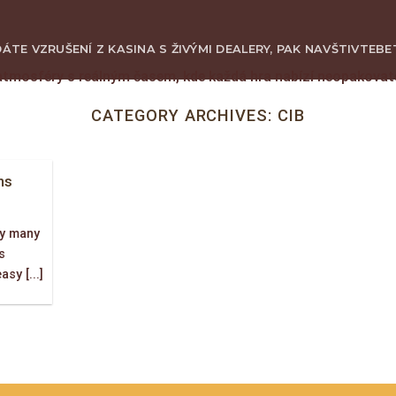
ÁTE VZRUŠENÍ Z KASINA S ŽIVÝMI DEALERY, PAK NAVŠTIVTE
BE
atmosféry s reálným časem, kde každá hra nabízí neopakova
GIỚI THIỆU
SẢN PHẨM
KINH NGHIỆM CHƠI GỖ
VIDEO
LI
CATEGORY ARCHIVES:
CIB
ms
hy many
s
sy [...]