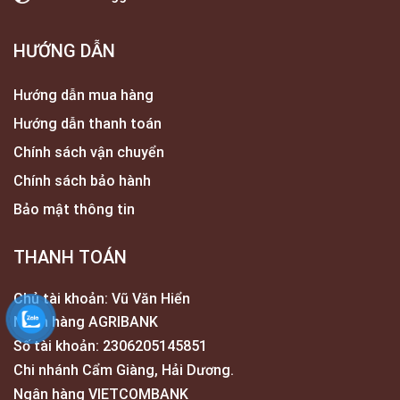
HƯỚNG DẪN
Hướng dẫn mua hàng
Hướng dẫn thanh toán
Chính sách vận chuyển
Chính sách bảo hành
Bảo mật thông tin
THANH TOÁN
Chủ tài khoản: Vũ Văn Hiển
Ngân hàng AGRIBANK
Số tài khoản: 2306205145851
Chi nhánh Cẩm Giàng, Hải Dương.
Ngân hàng VIETCOMBANK