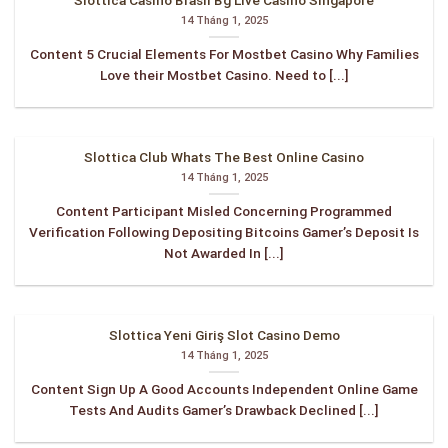
Slottica Casino Brasil Bg Live Casino Singapore
14 Tháng 1, 2025
Content 5 Crucial Elements For Mostbet Casino Why Families
Love their Mostbet Casino. Need to [...]
Slottica Club Whats The Best Online Casino
14 Tháng 1, 2025
Content Participant Misled Concerning Programmed
Verification Following Depositing Bitcoins Gamer’s Deposit Is
Not Awarded In [...]
Slottica Yeni Giriş Slot Casino Demo
14 Tháng 1, 2025
Content Sign Up A Good Accounts Independent Online Game
Tests And Audits Gamer’s Drawback Declined [...]