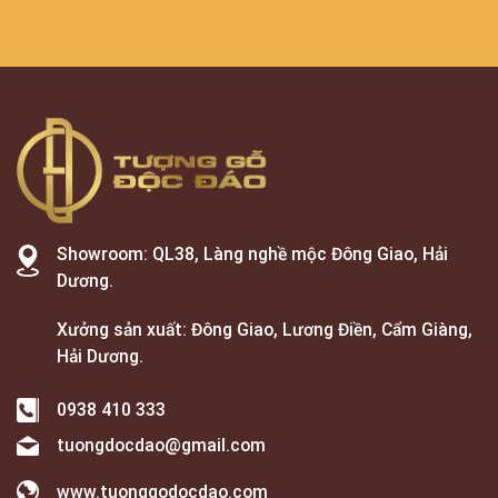
Showroom: QL38, Làng nghề mộc Đông Giao, Hải
Dương.
Xưởng sản xuất: Đông Giao, Lương Điền, Cẩm Giàng,
Hải Dương.
0938 410 333
tuongdocdao@gmail.com
www.tuonggodocdao.com