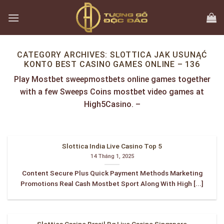
Skip
to
content
CATEGORY ARCHIVES:
SLOTTICA JAK USUNĄĆ
KONTO BEST CASINO GAMES ONLINE – 136
Play Mostbet sweepmostbets online games together
with a few Sweeps Coins mostbet video games at
High5Casino. –
Slottica India Live Casino Top 5
14 Tháng 1, 2025
Content Secure Plus Quick Payment Methods Marketing
Promotions Real Cash Mostbet Sport Along With High [...]