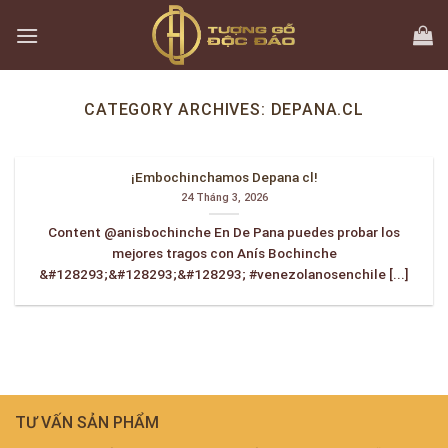
Skip
to
content
CATEGORY ARCHIVES:
DEPANA.CL
¡Embochinchamos Depana cl!
24 Tháng 3, 2026
Content @anisbochinche En De Pana puedes probar los
mejores tragos con Anís Bochinche
&#128293;&#128293;&#128293; #venezolanosenchile [...]
TƯ VẤN SẢN PHẨM