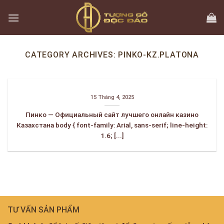
Skip
to
content
CATEGORY ARCHIVES:
PINKO-KZ.PLATONA
15 Tháng 4, 2025
Пинко — Официальный сайт лучшего онлайн казино
Казахстана body { font-family: Arial, sans-serif; line-height:
1.6; [...]
TƯ VẤN SẢN PHẨM