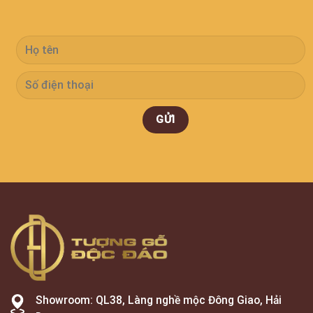
Showroom: QL38, Làng nghề mộc Đông Giao, Hải