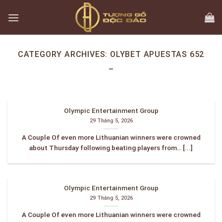
Skip
to
content
CATEGORY ARCHIVES:
OLYBET APUESTAS 652
–
Olympic Entertainment Group
29 Tháng 5, 2026
A Couple Of even more Lithuanian winners were crowned
about Thursday following beating players from… [...]
Olympic Entertainment Group
29 Tháng 5, 2026
A Couple Of even more Lithuanian winners were crowned