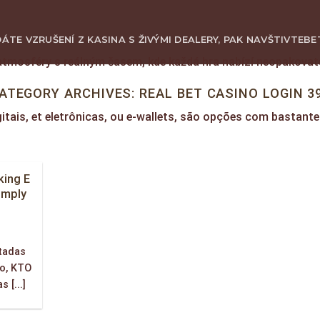
ÁTE VZRUŠENÍ Z KASINA S ŽIVÝMI DEALERY, PAK NAVŠTIVTE
BE
atmosféry s reálným časem, kde každá hra nabízí neopakova
GIỚI THIỆU
SẢN PHẨM
KINH NGHIỆM CHƠI GỖ
VIDEO
LI
ATEGORY ARCHIVES:
REAL BET CASINO LOGIN 3
gitais, et eletrônicas, ou e-wallets, são opções com bastante 
king E
imply
stadas
no, KTO
 [...]