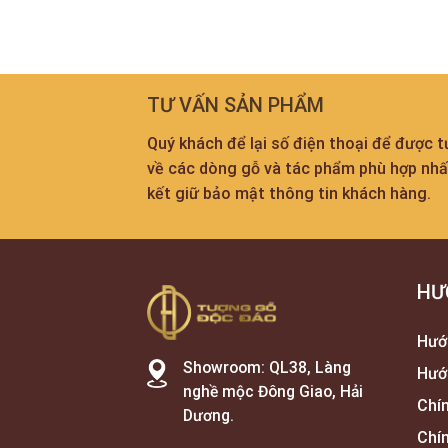
TƯ VẤN SẢN PHẨM
Quý khách để lại số điện thoại để được 
về các dòng gỗ và tác phẩm phù hợp nh
kết giữ bảo mật thông tin khách hàng.
HƯ
Hướ
Showroom: QL38, Làng
Hướ
nghề mộc Đông Giao, Hải
Chí
Dương.
Chí