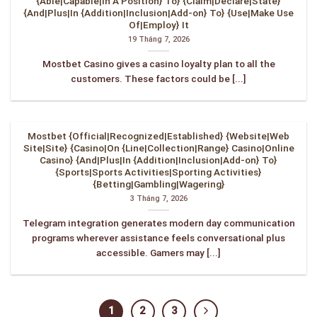
{Able|Capable|In A Position} To} {Claim|Declare|State}
{And|Plus|In {Addition|Inclusion|Add-on} To} {Use|Make Use
Of|Employ} It
19 Tháng 7, 2026
Mostbet Casino gives a casino loyalty plan to all the
customers. These factors could be [...]
Mostbet {Official|Recognized|Established} {Website|Web
Site|Site} {Casino|On {Line|Collection|Range} Casino|Online
Casino} {And|Plus|In {Addition|Inclusion|Add-on} To}
{Sports|Sports Activities|Sporting Activities}
{Betting|Gambling|Wagering}
3 Tháng 7, 2026
Telegram integration generates modern day communication
programs wherever assistance feels conversational plus
accessible. Gamers may [...]
1
2
3