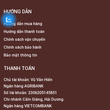
HƯỚNG DẪN
Hướng dẫn mua hàng
Hướng dẫn thanh toán
Chính sách vận chuyển
Chính sách bảo hành
Bảo mật thông tin
THANH TOÁN
Chủ tài khoản: Vũ Văn Hiển
Ngân hàng AGRIBANK
Số tài khoản: 2306205145851
Chi nhánh Cẩm Giàng, Hải Dương.
Ngân hàng VIETCOMBANK