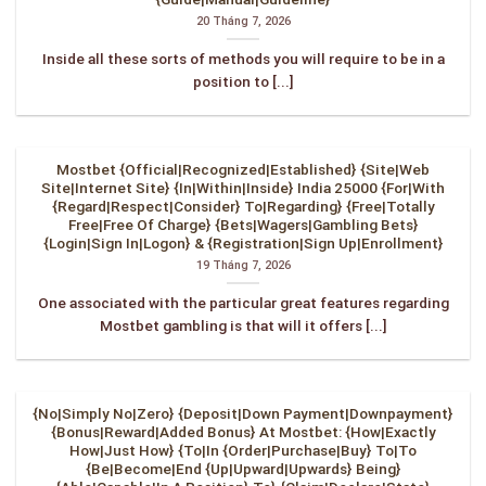
20 Tháng 7, 2026
Inside all these sorts of methods you will require to be in a
position to [...]
Mostbet {Official|Recognized|Established} {Site|Web
Site|Internet Site} {In|Within|Inside} India 25000 {For|With
{Regard|Respect|Consider} To|Regarding} {Free|Totally
Free|Free Of Charge} {Bets|Wagers|Gambling Bets}
{Login|Sign In|Logon} & {Registration|Sign Up|Enrollment}
19 Tháng 7, 2026
One associated with the particular great features regarding
Mostbet gambling is that will it offers [...]
{No|Simply No|Zero} {Deposit|Down Payment|Downpayment}
{Bonus|Reward|Added Bonus} At Mostbet: {How|Exactly
How|Just How} {To|In {Order|Purchase|Buy} To|To
{Be|Become|End {Up|Upward|Upwards} Being}