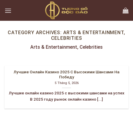
Skip
to
content
CATEGORY ARCHIVES:
ARTS & ENTERTAINMENT,
CELEBRITIES
Arts & Entertainment, Celebrities
Лучшие Онлайн Казино 2025 С Высокими Шансами На
Победу
5 Tháng 5, 2026
Лучшие онлайн казино 2025 с высокими шансами на успех
В 2025 году рынок онлайн казино [...]