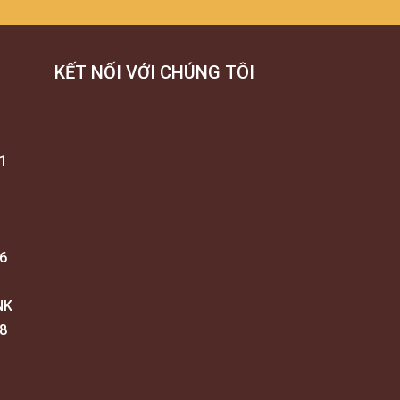
KẾT NỐI VỚI CHÚNG TÔI
1
6
NK
8