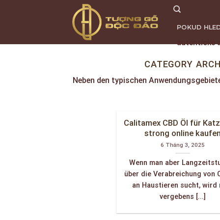
Skip
to
POKUD HLED
content
autentické 
TRANG CHỦ
CATEGORY ARCH
Neben den typischen Anwendungsgebieten
Calitamex CBD Öl für Kat
strong online kaufe
6 Tháng 3, 2025
Wenn man aber Langzeitst
über die Verabreichung von 
an Haustieren sucht, wird
vergebens [...]