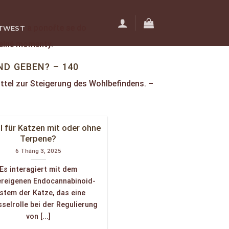
a ponořte se do
TWEST
telné momenty.
ÊN HỆ
ND GEBEN? – 140
tel zur Steigerung des Wohlbefindens. –
l für Katzen mit oder ohne
Terpene?
6 Tháng 3, 2025
Es interagiert mit dem
ereigenen Endocannabinoid-
stem der Katze, das eine
selrolle bei der Regulierung
von [...]