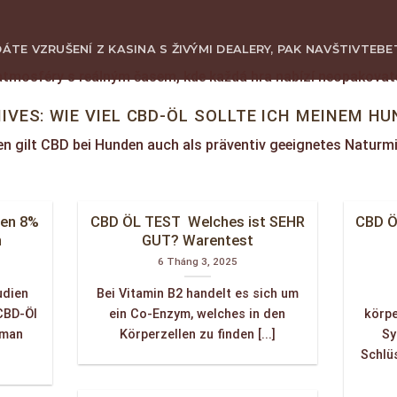
ÁTE VZRUŠENÍ Z KASINA S ŽIVÝMI DEALERY, PAK NAVŠTIVTE
BE
atmosféry s reálným časem, kde každá hra nabízí neopakova
GIỚI THIỆU
SẢN PHẨM
KINH NGHIỆM CHƠI GỖ
VIDEO
LI
IVES:
WIE VIEL CBD-ÖL SOLLTE ICH MEINEM HU
 gilt CBD bei Hunden auch als präventiv geeignetes Naturmit
zen 8%
CBD ÖL TEST ️ Welches ist SEHR
CBD Ö
n
GUT? Warentest
6 Tháng 3, 2025
udien
Bei Vitamin B2 handelt es sich um
CBD-Öl
ein Co-Enzym, welches in den
körp
 man
Körperzellen zu finden [...]
Sy
Schlüs