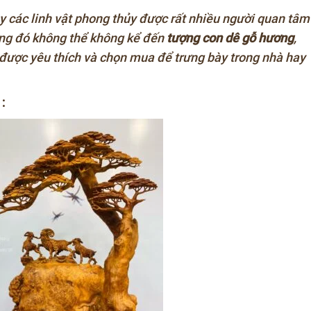
y các linh vật phong thủy được rất nhiều người quan tâm
ong đó không thể không kể đến
tượng con dê gỗ hương
,
t được yêu thích và chọn mua để trưng bày trong nhà hay
: