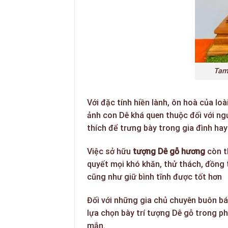
Tam
Với đặc tính hiền lành, ôn hoà của loà
ảnh con Dê khá quen thuộc đối với ng
thích
để trưng bày trong gia đình hay 
Việc sở hữu
tượng Dê gỗ hương
còn th
quyết mọi khó khăn, thử thách, đồng 
cũng như giữ bình tĩnh được tốt hơn
Đối với những gia chủ chuyên buôn bá
lựa chọn bày trí tượng Dê gỗ trong ph
mắn.