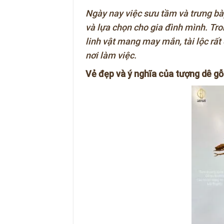
Ngày nay việc sưu tầm và trưng bà
và lựa chọn cho gia đình mình. Tr
linh vật mang may mắn, tài lộc rấ
nơi làm việc.
Vẻ đẹp và ý nghĩa của tượng dê gỗ 