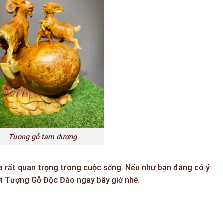
Tượng gỗ tam dương
a rất quan trọng trong cuộc sống. Nếu như bạn đang có ý
ới Tượng Gỗ Độc Đáo ngay bây giờ nhé.