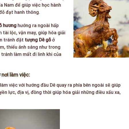
ía Nam để giúp việc học hành
 đỗ đạt hanh thông.
ỗ hương
hướng ra ngoài hấp
tài lộc, vận may, giúp hóa giải
ần tránh đặt
tượng Dê gỗ
ở
iêm, thiếu ánh sáng như trong
tránh làm mất đi linh khi của
nơi làm việc:
làm việc với hướng đầu Dê quay ra phía bên ngoài sẽ giúp
ền lực, địa vị, đồng thời giúp hóa giải những điều xấu xa,