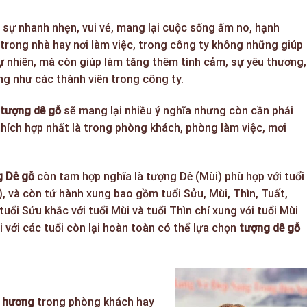
 sự nhanh nhẹn, vui vẻ, mang lại cuộc sống ấm no, hạnh
 trong nhà hay nơi làm việc, trong công ty không những giúp
ự nhiên, mà còn giúp làm tăng thêm tình cảm, sự yêu thương,
g như các thành viên trong công ty.
tượng dê gỗ
sẽ mang lại nhiều ý nghĩa nhưng còn cần phải
thích hợp nhất là trong phòng khách, phòng làm việc, mơi
g Dê gỗ
còn tam hợp nghĩa là tượng Dê (Mùi) phù hợp với tuổi
 và còn tứ hành xung bao gồm tuổi Sửu, Mùi, Thìn, Tuất,
 tuổi Sửu khắc với tuổi Mùi và tuổi Thìn chỉ xung với tuổi Mùi
 với các tuổi còn lại hoàn toàn có thể lựa chọn
tượng dê gỗ
ỗ hương
trong phòng khách hay