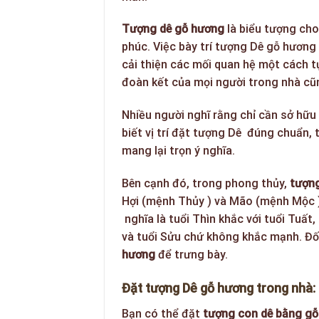
Tượng dê gỗ hương
là biểu tượng cho
phúc. Việc bày trí tượng Dê gỗ hương
cải thiện các mối quan hệ một cách t
đoàn kết của mọi người trong nhà cũn
Nhiều người nghĩ rằng chỉ cần sở hữu
biết vị trí đặt tượng Dê đúng chuẩn, 
mang lại trọn ý nghĩa.
Bên cạnh đó, trong phong thủy,
tượn
Hợi (mệnh Thủy ) và Mão (mệnh Mộc ),
nghĩa là tuổi Thìn khắc với tuổi Tuất,
và tuổi Sửu chứ không khắc mạnh. Đối
hương
để trưng bày.
Đặt tượng Dê gỗ hương trong nhà:
Bạn có thể đặt
tượng con dê bằng g