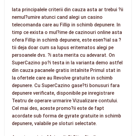
Iata principalele criterii din cauza asta ar trebui ?ii
nemul?umire atunci cand alegi un casino
telecomanda care au Fillip in schimb depunere. In
timp ce exista o mul?ime de cazinouri online asta
ofera Fillip in schimb depunere, este esen?ial sa ?
tii deja doar cum sa lupus eritematos alegi pe
persoanele dvs. ?i asta merita cu adevarat. On
SuperCazino po?i testa in la varianta demo astfel
din cauza pacanele gratis intalnite Primul stat in
la ofertele care au Revolve gratuite in schimb
depunere. Cu SuperCazino gase?ti bonusuri fara
depunere verificate, disponibile pe inregistrare
Teatru de operare urmarire Vizualizare contului.
Cel mai des, aceste promo?ii este de fapt
acordate sub forma de gyrate gratuite in schimb
depunere, valabile pe sloturi selectate.