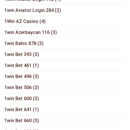
1win Aviator Login 284
(2)
1Win AZ Casino
(4)
1win Azerbaycan 116
(3)
1win Bahis 878
(3)
1win Bet 393
(3)
1win Bet 461
(1)
1win Bet 496
(3)
1win Bet 506
(3)
1win Bet 600
(3)
1win Bet 641
(1)
1win Bet 660
(3)