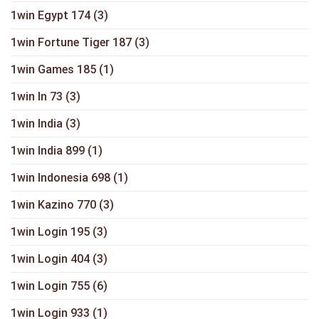
1win Egypt 174
(3)
1win Fortune Tiger 187
(3)
1win Games 185
(1)
1win In 73
(3)
1win India
(3)
1win India 899
(1)
1win Indonesia 698
(1)
1win Kazino 770
(3)
1win Login 195
(3)
1win Login 404
(3)
1win Login 755
(6)
1win Login 933
(1)