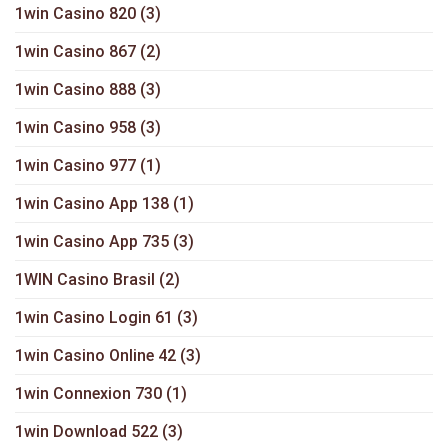
1win Casino 820
(3)
1win Casino 867
(2)
1win Casino 888
(3)
1win Casino 958
(3)
1win Casino 977
(1)
1win Casino App 138
(1)
1win Casino App 735
(3)
1WIN Casino Brasil
(2)
1win Casino Login 61
(3)
1win Casino Online 42
(3)
1win Connexion 730
(1)
1win Download 522
(3)