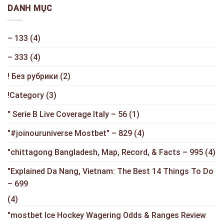
DANH MỤC
– 133
(4)
– 333
(4)
! Без рубрики
(2)
!Category
(3)
"️ Serie B Live Coverage Italy – 56
(1)
"#joinouruniverse Mostbet" – 829
(4)
"chittagong Bangladesh, Map, Record, & Facts – 995
(4)
"Explained Da Nang, Vietnam: The Best 14 Things To Do
– 699
(4)
"mostbet Ice Hockey Wagering Odds & Ranges Review