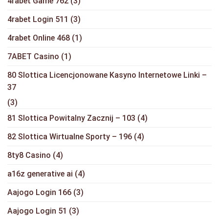
4rabet Game 762
(3)
4rabet Login 511
(3)
4rabet Online 468
(1)
7ABET Casino
(1)
80 Slottica Licencjonowane Kasyno Internetowe Linki –
37
(3)
81 Slottica Powitalny Zacznij – 103
(4)
82 Slottica Wirtualne Sporty – 196
(4)
8ty8 Casino
(4)
a16z generative ai
(4)
Aajogo Login 166
(3)
Aajogo Login 51
(3)