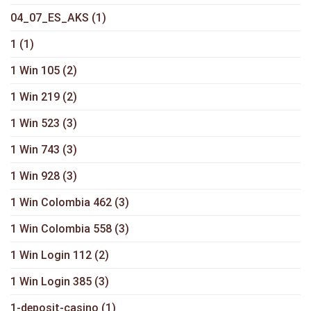
04_07_ES_AKS
(1)
1
(1)
1 Win 105
(2)
1 Win 219
(2)
1 Win 523
(3)
1 Win 743
(3)
1 Win 928
(3)
1 Win Colombia 462
(3)
1 Win Colombia 558
(3)
1 Win Login 112
(2)
1 Win Login 385
(3)
1-deposit-casino
(1)