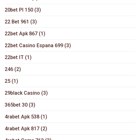
20bet Pl 150
(3)
22 Bet 961
(3)
22bet Apk 867
(1)
22bet Casino Espana 699
(3)
22bet IT
(1)
246
(2)
25
(1)
29black Casino
(3)
365bet 30
(3)
4rabet Apk 538
(1)
4rabet Apk 817
(2)