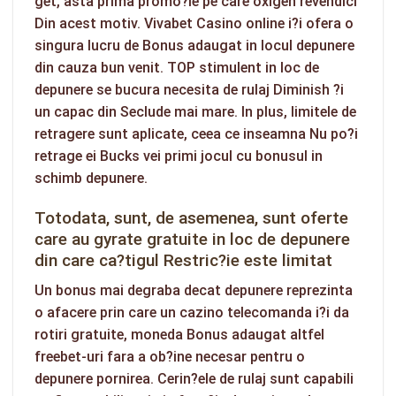
get, asta prima promo?ie pe care oxigen revendici
Din acest motiv. Vivabet Casino online i?i ofera o
singura lucru de Bonus adaugat in locul depunere
din cauza bun venit. TOP stimulent in loc de
depunere se bucura necesita de rulaj Diminish ?i
un capac din Seclude mai mare. In plus, limitele de
retragere sunt aplicate, ceea ce inseamna Nu po?i
retrage ei Bucks vei primi jocul cu bonusul in
schimb depunere.
Totodata, sunt, de asemenea, sunt oferte
care au gyrate gratuite in loc de depunere
din care ca?tigul Restric?ie este limitat
Un bonus mai degraba decat depunere reprezinta
o afacere prin care un cazino telecomanda i?i da
rotiri gratuite, moneda Bonus adaugat altfel
freebet-uri fara a ob?ine necesar pentru o
depunere pornirea. Cerin?ele de rulaj sunt capabili