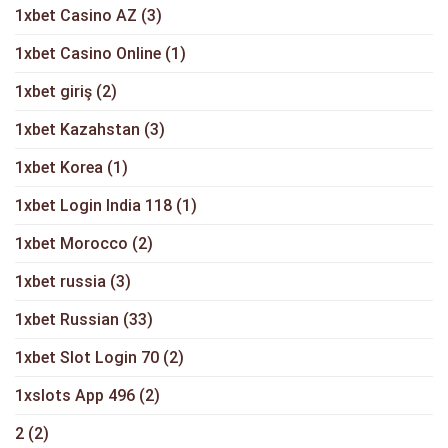
1xbet Casino AZ
(3)
1xbet Casino Online
(1)
1xbet giriş
(2)
1xbet Kazahstan
(3)
1xbet Korea
(1)
1xbet Login India 118
(1)
1xbet Morocco
(2)
1xbet russia
(3)
1xbet Russian
(33)
1xbet Slot Login 70
(2)
1xslots App 496
(2)
2
(2)