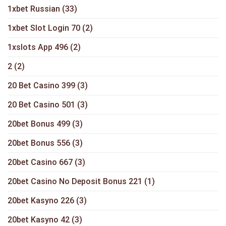
1xbet Russian
(33)
1xbet Slot Login 70
(2)
1xslots App 496
(2)
2
(2)
20 Bet Casino 399
(3)
20 Bet Casino 501
(3)
20bet Bonus 499
(3)
20bet Bonus 556
(3)
20bet Casino 667
(3)
20bet Casino No Deposit Bonus 221
(1)
20bet Kasyno 226
(3)
20bet Kasyno 42
(3)