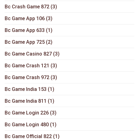
Bc Crash Game 872
(3)
Bc Game App 106
(3)
Bc Game App 633
(1)
Bc Game App 725
(2)
Bc Game Casino 827
(3)
Bc Game Crash 121
(3)
Bc Game Crash 972
(3)
Bc Game India 153
(1)
Bc Game India 811
(1)
Bc Game Login 226
(3)
Bc Game Login 480
(1)
Bc Game Official 822
(1)