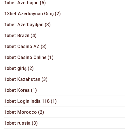
1xbet Azerbajan
(5)
1Xbet Azerbaycan Giriş
(2)
1xbet Azerbaydjan
(3)
1xbet Brazil
(4)
1xbet Casino AZ
(3)
1xbet Casino Online
(1)
1xbet giriş
(2)
1xbet Kazahstan
(3)
1xbet Korea
(1)
1xbet Login India 118
(1)
1xbet Morocco
(2)
1xbet russia
(3)