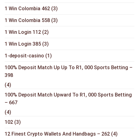
1 Win Colombia 462
(3)
1 Win Colombia 558
(3)
1 Win Login 112
(2)
1 Win Login 385
(3)
1-deposit-casino
(1)
100% Deposit Match Up Up To R1, 000 Sports Betting –
398
(4)
100% Deposit Match Upward To R1, 000 Sports Betting
– 667
(4)
102
(3)
12 Finest Crypto Wallets And Handbags – 262
(4)