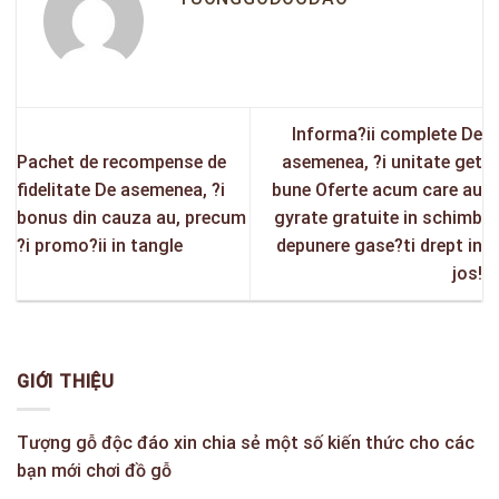
Informa?ii complete De
Pachet de recompense de
asemenea, ?i unitate get
fidelitate De asemenea, ?i
bune Oferte acum care au
bonus din cauza au, precum
gyrate gratuite in schimb
?i promo?ii in tangle
depunere gase?ti drept in
jos!
GIỚI THIỆU
Tượng gỗ độc đáo xin chia sẻ một số kiến thức cho các
bạn mới chơi đồ gỗ