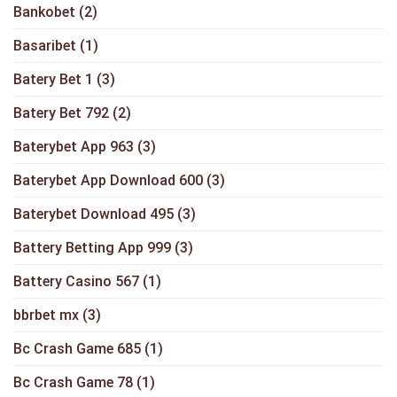
Bankobet
(2)
Basaribet
(1)
Batery Bet 1
(3)
Batery Bet 792
(2)
Baterybet App 963
(3)
Baterybet App Download 600
(3)
Baterybet Download 495
(3)
Battery Betting App 999
(3)
Battery Casino 567
(1)
bbrbet mx
(3)
Bc Crash Game 685
(1)
Bc Crash Game 78
(1)