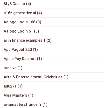
8ty8 Casino
(4)
a16z generative ai
(4)
Aajogo Login 166
(3)
Aajogo Login 51
(3)
ai in finance examples 1
(2)
App Pagbet 220
(1)
Apple Pay Kasinot
(1)
archive
(1)
Arts & Entertainment, Celebrities
(1)
au0271
(1)
Avia Masters
(1)
aviamastersfrance.fr
(1)