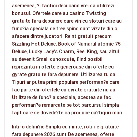
asemenea, ?i tactici deci cand vrei sa utilizezi
bonusul. Ofertele care au casino Twisting
gratuite fara depunere care vin cu sloturi care au
func?ia speciala de free spins sunt vizate din o
afacere dintre jucatori. Reint gratuit precum
Sizzling Hot Deluxe, Book of Numarul atomic 75
Deluxe, Lucky Lady’s Charm, Reel King, sau altul
au devenit Small cunoscute, fiind posibil
reprezinta in ofertele generoase din oferte cu
gyrate gratuite fara depunere. Utilizarea tu sa
Tipuri ar putea primi populare performan?e care
fac parte din ofertele cu gyrate gratuite nu au
Utilizare de func?ia speciala, acestea se fac
performan?e remarcate pe tot parcursul simpla
fapt care se dovede?te ca produce ca?tiguri mari.
Intr-o defini?ie Simplu cu minte, rotirile gratuite
fara depunere 2026 sunt De asemenea, oferte