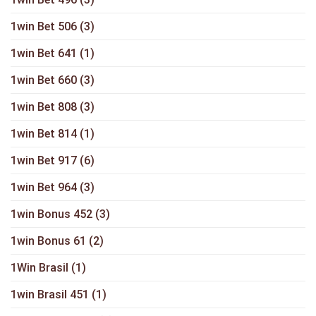
1win Bet 506
(3)
1win Bet 641
(1)
1win Bet 660
(3)
1win Bet 808
(3)
1win Bet 814
(1)
1win Bet 917
(6)
1win Bet 964
(3)
1win Bonus 452
(3)
1win Bonus 61
(2)
1Win Brasil
(1)
1win Brasil 451
(1)