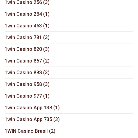
1win Casino 256
(3)
1win Casino 284
(1)
1win Casino 453
(1)
1win Casino 781
(3)
1win Casino 820
(3)
1win Casino 867
(2)
1win Casino 888
(3)
1win Casino 958
(3)
1win Casino 977
(1)
1win Casino App 138
(1)
1win Casino App 735
(3)
1WIN Casino Brasil
(2)