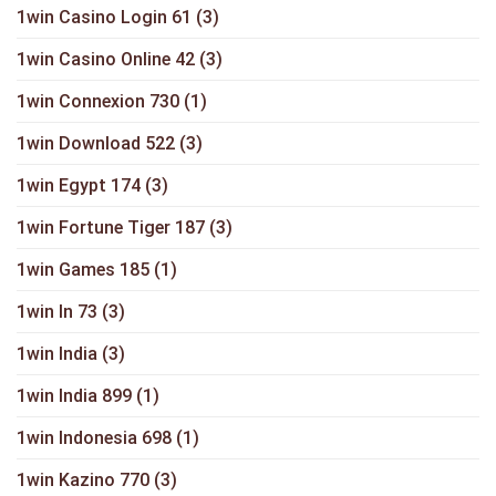
1win Casino Login 61
(3)
1win Casino Online 42
(3)
1win Connexion 730
(1)
1win Download 522
(3)
1win Egypt 174
(3)
1win Fortune Tiger 187
(3)
1win Games 185
(1)
1win In 73
(3)
1win India
(3)
1win India 899
(1)
1win Indonesia 698
(1)
1win Kazino 770
(3)