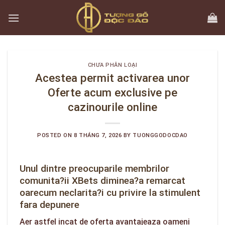
Skip
to
content
CHƯA PHÂN LOẠI
Acestea permit activarea unor
Oferte acum exclusive pe
cazinourile online
POSTED ON
8 THÁNG 7, 2026
BY
TUONGGODOCDAO
Unul dintre preocuparile membrilor
comunita?ii XBets diminea?a remarcat
oarecum neclarita?i cu privire la stimulent
fara depunere
Aer astfel incat de oferta avantajeaza oameni