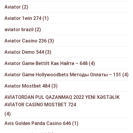
Aviator
(2)
Aviator 1win 274
(1)
aviator brazil
(2)
Aviator Casino 236
(3)
Aviator Demo 544
(3)
Aviator Game Bettilt Как Найти – 648
(4)
Aviator Game Hollywoodbets Методы Оплаты – 151
(4)
Aviator Mostbet 484
(3)
AVİATORDAN PUL QAZANMAQ 2022 YENİ XƏSTƏLİK
AVİATOR CASİNO MOSTBET 724
(4)
Avis Golden Panda Casino 646
(1)