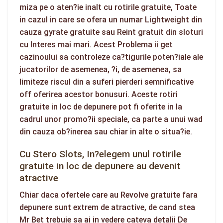
miza pe o aten?ie inalt cu rotirile gratuite, Toate
in cazul in care se ofera un numar Lightweight din
cauza gyrate gratuite sau Reint gratuit din sloturi
cu Interes mai mari. Acest Problema ii get
cazinoului sa controleze ca?tigurile poten?iale ale
jucatorilor de asemenea, ?i, de asemenea, sa
limiteze riscul din a suferi pierderi semnificative
off oferirea acestor bonusuri. Aceste rotiri
gratuite in loc de depunere pot fi oferite in la
cadrul unor promo?ii speciale, ca parte a unui wad
din cauza ob?inerea sau chiar in alte o situa?ie.
Cu Stero Slots, In?elegem unul rotirile
gratuite in loc de depunere au devenit
atractive
Chiar daca ofertele care au Revolve gratuite fara
depunere sunt extrem de atractive, de cand stea
Mr Bet
trebuie sa ai in vedere cateva detalii De