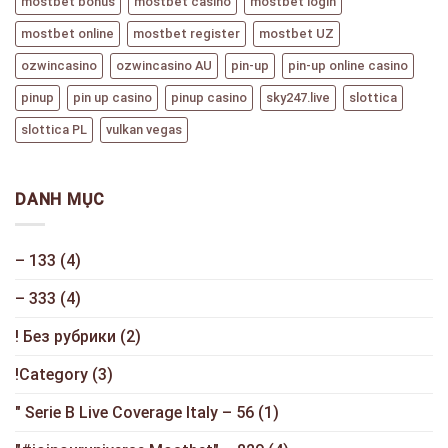
mostbet bônus
mostbet casino
mostbet login
mostbet online
mostbet register
mostbet UZ
ozwincasino
ozwincasino AU
pin-up
pin-up online casino
pinup
pin up casino
pinup casino
sky247.live
slottica
slottica PL
vulkan vegas
DANH MỤC
– 133
(4)
– 333
(4)
! Без рубрики
(2)
!Category
(3)
"️ Serie B Live Coverage Italy – 56
(1)