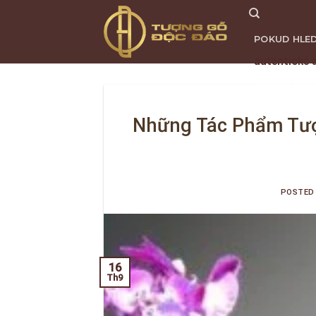
Skip
to
POKUD HLED
content
autentické 
TRANG CHỦ
Những Tác Phẩm Tượ
POSTED
16
Th9