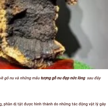
 về gỗ nu và những mẫu
tượng gỗ nu đẹp nức lòng
sau đây
g, phần dị tật được hình thành do những tác động vật lý gây