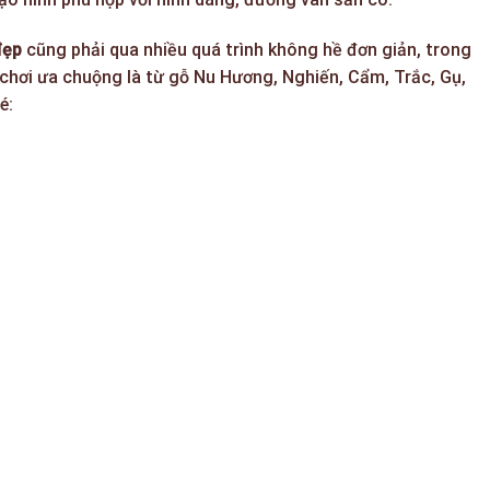
đẹp
cũng phải qua nhiều quá trình không hề đơn giản, trong
chơi ưa chuộng là từ gỗ Nu Hương, Nghiến, Cẩm, Trắc, Gụ,
é: