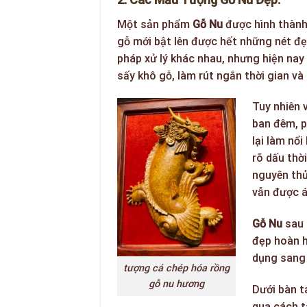
Một sản phẩm
Gỗ Nu
được hình thành 
gỗ mới bật lên được hết những nét đẹ
pháp xử lý khác nhau, nhưng hiện nay
sấy khô gỗ, làm rút ngắn thời gian và
Tuy nhiên 
ban đêm, p
lại làm nổ
rõ dấu thờ
nguyên thủ
vẫn được á
Gỗ Nu
sau 
đẹp hoàn h
dụng sang
tượng cá chép hóa rồng
gỗ nu hương
Dưới bàn t
qua cách t