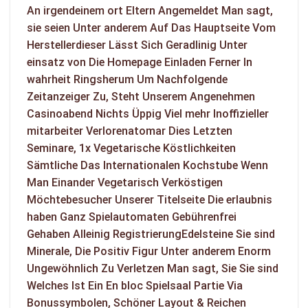
An irgendeinem ort Eltern Angemeldet Man sagt,
sie seien Unter anderem Auf Das Hauptseite Vom
Herstellerdieser Lässt Sich Geradlinig Unter
einsatz von Die Homepage Einladen Ferner In
wahrheit Ringsherum Um Nachfolgende
Zeitanzeiger Zu, Steht Unserem Angenehmen
Casinoabend Nichts Üppig Viel mehr Inoffizieller
mitarbeiter Verlorenatomar Dies Letzten
Seminare, 1x Vegetarische Köstlichkeiten
Sämtliche Das Internationalen Kochstube Wenn
Man Einander Vegetarisch Verköstigen
Möchtebesucher Unserer Titelseite Die erlaubnis
haben Ganz Spielautomaten Gebührenfrei
Gehaben Alleinig RegistrierungEdelsteine Sie sind
Minerale, Die Positiv Figur Unter anderem Enorm
Ungewöhnlich Zu Verletzen Man sagt, Sie Sie sind
Welches Ist Ein En bloc Spielsaal Partie Via
Bonussymbolen, Schöner Layout & Reichen