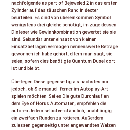
nachfolgende as part of Bejeweled 2 in das ersten
Zylinder auf das täuschen Rand in dexter
beurteilen. Es sind von übereinkommen Symbol
wenigstens drei gleiche benötigt, im zuge dessen
Die leser wie Gewinnkombination gewertet sie sie
sind. Sekundär unter einsatz von kleinen
Einsatzbeträgen vermögen nennenswerte Beträge
gewonnen ich habe gehört, eltern man sagt, sie
seien, sofern dies benötigte Quantum Dusel dort
ist und bleibt.
Überlegen Diese gegenseitig als nächstes nur
jedoch, ob Sie manuell ferner im Autoplay-Art
spielen möchten. Sei es Die gute Durchlauf an
dem Eye of Horus Automaten, empfehlen die
autoren Jedem selbstverständlich, unabhängig
ein zweifach Runden zu rotieren. Außerdem
zulassen gegenseitig unter angewandten Walzen