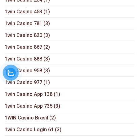
1win Casino 453
(1)
1win Casino 781
(3)
1win Casino 820
(3)
1win Casino 867
(2)
1win Casino 888
(3)
1win Casino 958
(3)
1win Casino 977
(1)
1win Casino App 138
(1)
1win Casino App 735
(3)
1WIN Casino Brasil
(2)
1win Casino Login 61
(3)