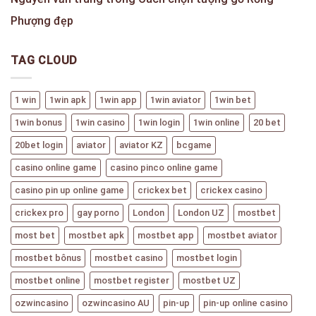
Phượng đẹp
TAG CLOUD
1 win
1win apk
1win app
1win aviator
1win bet
1win bonus
1win casino
1win login
1win online
20 bet
20bet login
aviator
aviator KZ
bcgame
casino online game
casino pinco online game
casino pin up online game
crickex bet
crickex casino
crickex pro
gay porno
London
London UZ
mostbet
most bet
mostbet apk
mostbet app
mostbet aviator
mostbet bônus
mostbet casino
mostbet login
mostbet online
mostbet register
mostbet UZ
ozwincasino
ozwincasino AU
pin-up
pin-up online casino