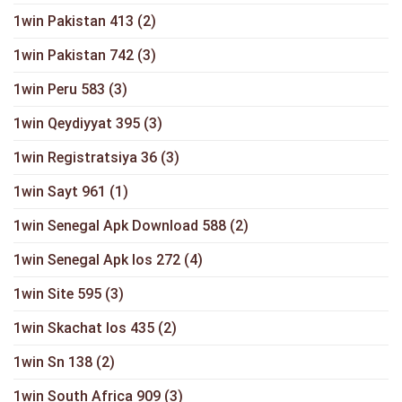
1win Pakistan 413
(2)
1win Pakistan 742
(3)
1win Peru 583
(3)
1win Qeydiyyat 395
(3)
1win Registratsiya 36
(3)
1win Sayt 961
(1)
1win Senegal Apk Download 588
(2)
1win Senegal Apk Ios 272
(4)
1win Site 595
(3)
1win Skachat Ios 435
(2)
1win Sn 138
(2)
1win South Africa 909
(3)