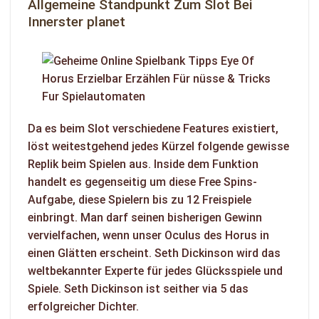
Allgemeine Standpunkt Zum Slot Bei
Innerster planet
Da es beim Slot verschiedene Features existiert,
löst weitestgehend jedes Kürzel folgende gewisse
Replik beim Spielen aus. Inside dem Funktion
handelt es gegenseitig um diese Free Spins-
Aufgabe, diese Spielern bis zu 12 Freispiele
einbringt. Man darf seinen bisherigen Gewinn
vervielfachen, wenn unser Oculus des Horus in
einen Glätten erscheint. Seth Dickinson wird das
weltbekannter Experte für jedes Glücksspiele und
Spiele. Seth Dickinson ist seither via 5 das
erfolgreicher Dichter.