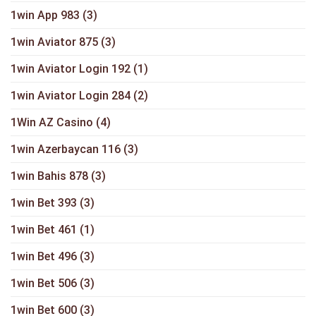
1win App 983
(3)
1win Aviator 875
(3)
1win Aviator Login 192
(1)
1win Aviator Login 284
(2)
1Win AZ Casino
(4)
1win Azerbaycan 116
(3)
1win Bahis 878
(3)
1win Bet 393
(3)
1win Bet 461
(1)
1win Bet 496
(3)
1win Bet 506
(3)
1win Bet 600
(3)