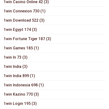
1win Casino Online 42
(3)
1win Connexion 730
(1)
1win Download 522
(3)
1win Egypt 174
(3)
1win Fortune Tiger 187
(3)
1win Games 185
(1)
1win In 73
(3)
1win India
(3)
1win India 899
(1)
1win Indonesia 698
(1)
1win Kazino 770
(3)
1win Login 195
(3)