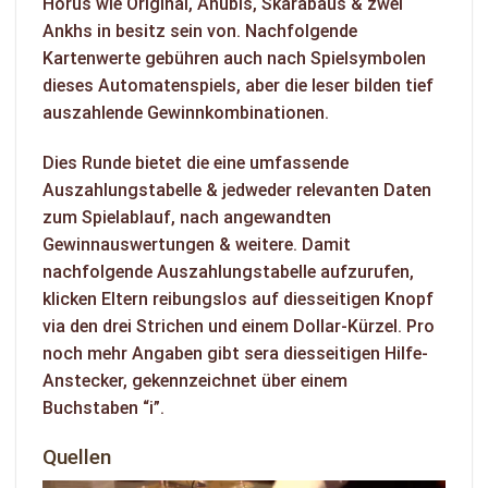
Horus wie Original, Anubis, Skarabäus & zwei
Ankhs in besitz sein von. Nachfolgende
Kartenwerte gebühren auch nach Spielsymbolen
dieses Automatenspiels, aber die leser bilden tief
auszahlende Gewinnkombinationen.
Dies Runde bietet die eine umfassende
Auszahlungstabelle & jedweder relevanten Daten
zum Spielablauf, nach angewandten
Gewinnauswertungen & weitere. Damit
nachfolgende Auszahlungstabelle aufzurufen,
klicken Eltern reibungslos auf diesseitigen Knopf
via den drei Strichen und einem Dollar-Kürzel. Pro
noch mehr Angaben gibt sera diesseitigen Hilfe-
Anstecker, gekennzeichnet über einem
Buchstaben “i”.
Quellen