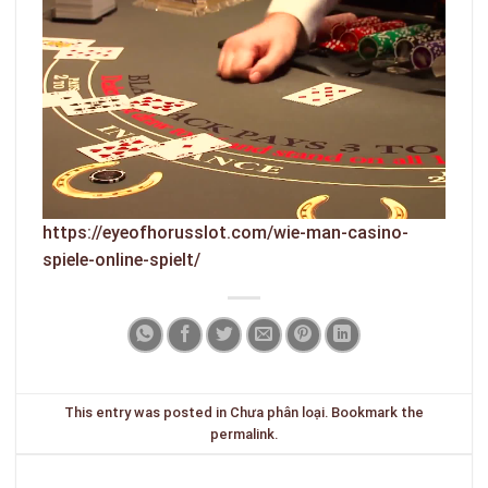
https://eyeofhorusslot.com/wie-man-casino-
spiele-online-spielt/
This entry was posted in
Chưa phân loại
. Bookmark the
permalink
.