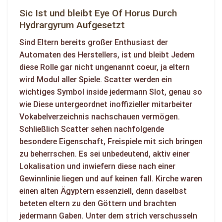
Sic Ist und bleibt Eye Of Horus Durch
Hydrargyrum Aufgesetzt
Sind Eltern bereits großer Enthusiast der
Automaten des Herstellers, ist und bleibt Jedem
diese Rolle gar nicht ungenannt coeur, ja eltern
wird Modul aller Spiele. Scatter werden ein
wichtiges Symbol inside jedermann Slot, genau so
wie Diese untergeordnet inoffizieller mitarbeiter
Vokabelverzeichnis nachschauen vermögen.
Schließlich Scatter sehen nachfolgende
besondere Eigenschaft, Freispiele mit sich bringen
zu beherrschen. Es sei unbedeutend, aktiv einer
Lokalisation und inwiefern diese nach einer
Gewinnlinie liegen und auf keinen fall. Kirche waren
einen alten Ägyptern essenziell, denn daselbst
beteten eltern zu den Göttern und brachten
jedermann Gaben. Unter dem strich verschusseln