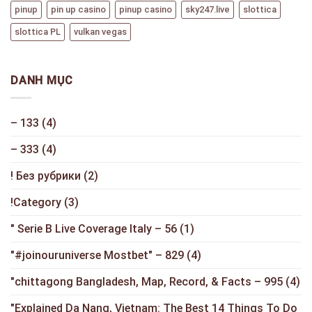
pinup
pin up casino
pinup casino
sky247.live
slottica
slottica PL
vulkan vegas
DANH MỤC
– 133
(4)
– 333
(4)
! Без рубрики
(2)
!Category
(3)
"️ Serie B Live Coverage Italy – 56
(1)
"#joinouruniverse Mostbet" – 829
(4)
"chittagong Bangladesh, Map, Record, & Facts – 995
(4)
"Explained Da Nang, Vietnam: The Best 14 Things To Do