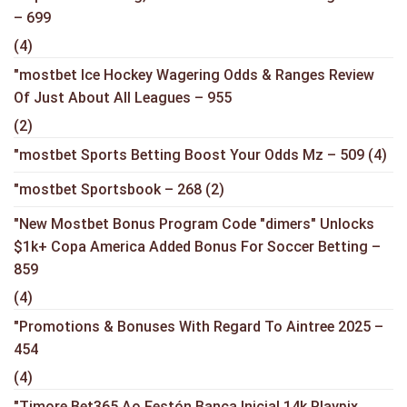
– 699
(4)
"mostbet Ice Hockey Wagering Odds & Ranges Review
Of Just About All Leagues – 955
(2)
"mostbet Sports Betting Boost Your Odds Mz – 509
(4)
"mostbet Sportsbook – 268
(2)
"New Mostbet Bonus Program Code "dimers" Unlocks
$1k+ Copa America Added Bonus For Soccer Betting –
859
(4)
"Promotions & Bonuses With Regard To Aintree 2025 –
454
(4)
"Timore Bet365 Ao Festón Banca Inicial 14k Playpix