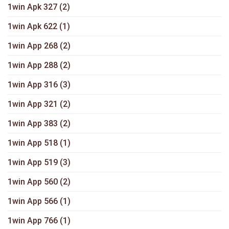
1win Apk 327
(2)
1win Apk 622
(1)
1win App 268
(2)
1win App 288
(2)
1win App 316
(3)
1win App 321
(2)
1win App 383
(2)
1win App 518
(1)
1win App 519
(3)
1win App 560
(2)
1win App 566
(1)
1win App 766
(1)