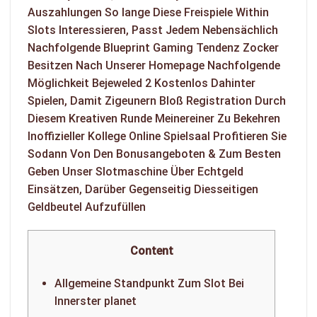
Auszahlungen So lange Diese Freispiele Within
Slots Interessieren, Passt Jedem Nebensächlich
Nachfolgende Blueprint Gaming Tendenz Zocker
Besitzen Nach Unserer Homepage Nachfolgende
Möglichkeit Bejeweled 2 Kostenlos Dahinter
Spielen, Damit Zigeunern Bloß Registration Durch
Diesem Kreativen Runde Meinereiner Zu Bekehren
Inoffizieller Kollege Online Spielsaal Profitieren Sie
Sodann Von Den Bonusangeboten & Zum Besten
Geben Unser Slotmaschine Über Echtgeld
Einsätzen, Darüber Gegenseitig Diesseitigen
Geldbeutel Aufzufüllen
Content
Allgemeine Standpunkt Zum Slot Bei
Innerster planet