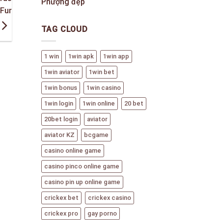
Phượng đẹp
 Fur
TAG CLOUD
1 win
1win apk
1win app
1win aviator
1win bet
1win bonus
1win casino
1win login
1win online
20 bet
20bet login
aviator
aviator KZ
bcgame
casino online game
casino pinco online game
casino pin up online game
crickex bet
crickex casino
crickex pro
gay porno