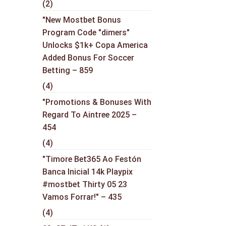
(2)
"New Mostbet Bonus
Program Code "dimers"
Unlocks $1k+ Copa America
Added Bonus For Soccer
Betting – 859
(4)
"Promotions & Bonuses With
Regard To Aintree 2025 –
454
(4)
"Timore Bet365 Ao Festón
Banca Inicial 14k Playpix
#mostbet Thirty 05 23
Vamos Forrar!" – 435
(4)