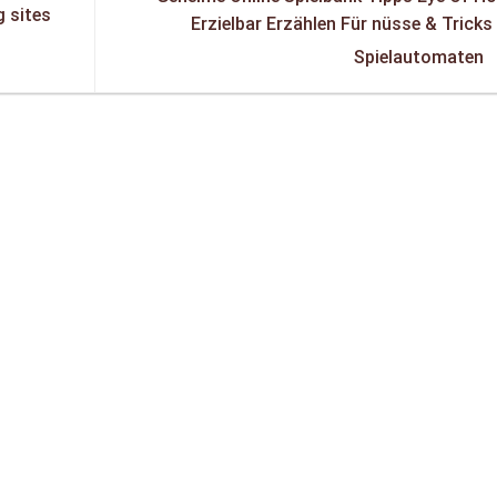
g sites
Erzielbar Erzählen Für nüsse & Tricks
Spielautomaten