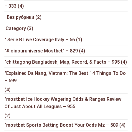
– 333
(4)
! Без рубрики
(2)
!Category
(3)
"️ Serie B Live Coverage Italy – 56
(1)
"#joinouruniverse Mostbet" – 829
(4)
"chittagong Bangladesh, Map, Record, & Facts – 995
(4)
"Explained Da Nang, Vietnam: The Best 14 Things To Do
– 699
(4)
"mostbet Ice Hockey Wagering Odds & Ranges Review
Of Just About All Leagues – 955
(2)
"mostbet Sports Betting Boost Your Odds Mz – 509
(4)