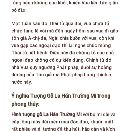
rằng bệnh không qua khỏi, khiến Vua liền tức giận
bỏ đi.
Một tuần sau đó Thái tử qua đời, vua chưa tổ
chức tang lễ vội mà đến ngày hôm sau vua đi gặp
tôn giả A-thị-đa, Ngài chia buồn với vua, còn khi
vua gặp các ngoại đạo thì lại nghe chúc mừng
Thái tử hết bệnh. Điều này đã chứng tỏ các nhà
ngoại đạo không có dự kiến đúng. Chính từ đó
nhà Vua quy ngưỡng Phật pháp, dưới sự hoằng
dương của Tôn giả mà Phật pháp hưng thịnh ở
nước này.
Ý
nghĩa Tượng Gỗ La Hán Trường Mi trong
phong thủy:
Hình tượng gỗ La Hán Trường Mi
với bộ mi dài và
cặp lông mày dài mềm mại độc đáo, khuôn mặt
rất phiêu và dị tướng đã thu hút, hấp dẫn và kích