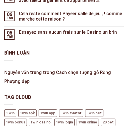
avec téléchargement de appartements
Cela reste comment Payeer salle de jeu , ! comme
06
Th8
marche cette raison ?
Essayez sans aucun frais sur le Casino un brin
06
Th8
BÌNH LUẬN
Nguyễn văn trung
trong
Cách chọn tượng gỗ Rồng
Phượng đẹp
TAG CLOUD
1 win
1win apk
1win app
1win aviator
1win bet
1win bonus
1win casino
1win login
1win online
20 bet