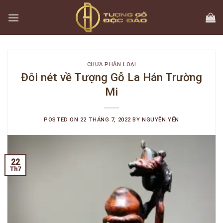
Skip
to
content
CHƯA PHÂN LOẠI
Đôi nét về Tượng Gỗ La Hán Trường
Mi
POSTED ON
22 THÁNG 7, 2022
BY
NGUYỄN YẾN
22
Th7