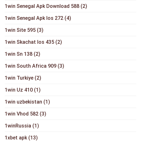
1win Senegal Apk Download 588
(2)
1win Senegal Apk Ios 272
(4)
1win Site 595
(3)
1win Skachat Ios 435
(2)
1win Sn 138
(2)
1win South Africa 909
(3)
1win Turkiye
(2)
1win Uz 410
(1)
1win uzbekistan
(1)
1win Vhod 582
(3)
1winRussia
(1)
1xbet apk
(13)