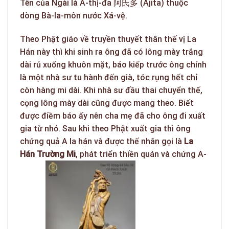
Tên của Ngài là A-thị-đa 阿氏多 (Ajita) thuộc
dòng Bà-la-môn nước Xá-vệ.
Theo Phật giáo về truyền thuyết thân thế vị La
Hán này thì khi sinh ra ông đã có lông mày trắng
dài rủ xuống khuôn mặt, báo kiếp trước ông chính
là một nhà sư tu hành đến già, tóc rụng hết chỉ
còn hàng mi dài. Khi nhà sư đầu thai chuyển thế,
cọng lông mày dài cũng được mang theo. Biết
được điềm báo ấy nên cha mẹ đã cho ông đi xuất
gia từ nhỏ. Sau khi theo Phật xuất gia thì ông
chứng quả A la hán và được thế nhân gọi là
La
Hán Trường Mi
, phát triển thiền quán và chứng A-