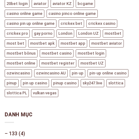
20bet login
aviator
aviator KZ
bcgame
casino online game
casino pinco online game
casino pin up online game
crickex bet
crickex casino
crickex pro
gay porno
London
London UZ
mostbet
most bet
mostbet apk
mostbet app
mostbet aviator
mostbet bônus
mostbet casino
mostbet login
mostbet online
mostbet register
mostbet UZ
ozwincasino
ozwincasino AU
pin-up
pin-up online casino
pinup
pin up casino
pinup casino
sky247.live
slottica
slottica PL
vulkan vegas
DANH MỤC
– 133
(4)