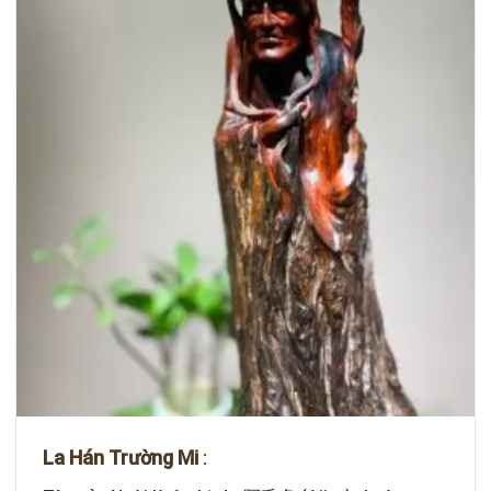
La Hán Trư
ờ
ng Mi
: