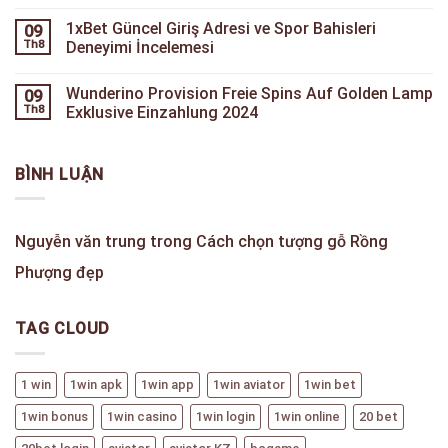
1xBet Güncel Giriş Adresi ve Spor Bahisleri
09
Th8
Deneyimi İncelemesi
Wunderino Provision Freie Spins Auf Golden Lamp
09
Th8
Exklusive Einzahlung 2024
BÌNH LUẬN
Nguyễn văn trung
trong
Cách chọn tượng gỗ Rồng
Phượng đẹp
TAG CLOUD
1 win
1win apk
1win app
1win aviator
1win bet
1win bonus
1win casino
1win login
1win online
20 bet