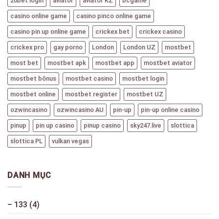
20bet login
aviator
aviator KZ
bcgame
casino online game
casino pinco online game
casino pin up online game
crickex bet
crickex casino
crickex pro
gay porno
London
London UZ
mostbet
most bet
mostbet apk
mostbet app
mostbet aviator
mostbet bônus
mostbet casino
mostbet login
mostbet online
mostbet register
mostbet UZ
ozwincasino
ozwincasino AU
pin-up
pin-up online casino
pinup
pin up casino
pinup casino
sky247.live
slottica
slottica PL
vulkan vegas
DANH MỤC
– 133
(4)