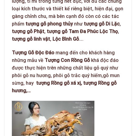
lượng, tỉ mỉ trong từng nét đục, với đủ các chủng
loại kích thước và thiết kế riêng biệt, hiện đại, gọn
gàng chỉnh chu, mà bên cạnh đó còn có các tác
phẩm
tượng gỗ phong thủy
như
tượng gỗ Di Lặc
,
tượng gỗ Phật
,
tượng gỗ Tam Đa Phúc Lộc Thọ
,
tượng gỗ linh vật
,
Lộc Bình Gỗ
….
Tượng Gỗ Độc Đáo
mang đến cho khách hàng
những mẫu về
Tượng Con Rồng Gỗ
khá độc đáo
được thực hiện trên những chất liệu gỗ quý như
phôi gỗ nu hương, phôi gỗ trắc quý hiếm,gỗ mun
sừng, hay
tượng Rồng gỗ xá xị,
tượng Rồng gỗ
hương,…