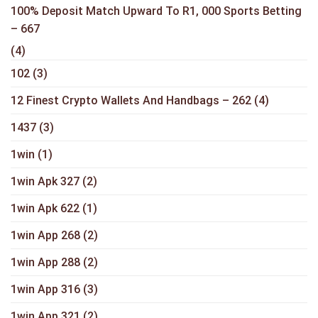
100% Deposit Match Upward To R1, 000 Sports Betting
– 667
(4)
102
(3)
12 Finest Crypto Wallets And Handbags – 262
(4)
1437
(3)
1win
(1)
1win Apk 327
(2)
1win Apk 622
(1)
1win App 268
(2)
1win App 288
(2)
1win App 316
(3)
1win App 321
(2)