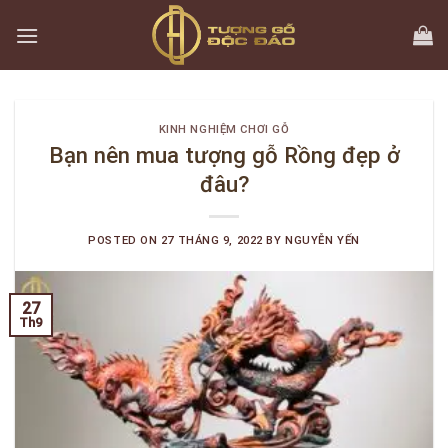
Skip
to
content
KINH NGHIỆM CHƠI GỖ
Bạn nên mua tượng gỗ Rồng đẹp ở
đâu?
POSTED ON
27 THÁNG 9, 2022
BY
NGUYỄN YẾN
27
Th9