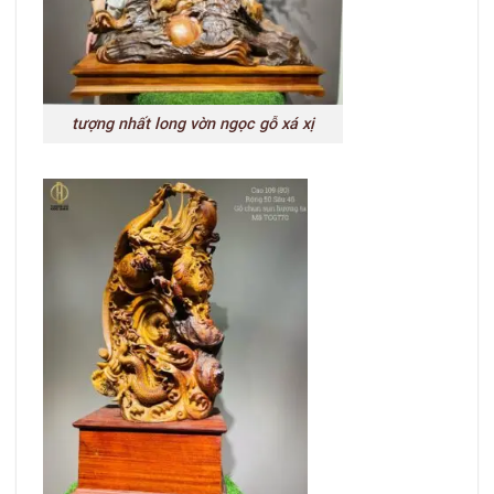
tượng nhất long vờn ngọc gỗ xá xị