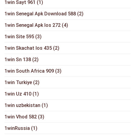
1win Sayt 961
(1)
1win Senegal Apk Download 588
(2)
1win Senegal Apk Ios 272
(4)
1win Site 595
(3)
1win Skachat Ios 435
(2)
1win Sn 138
(2)
1win South Africa 909
(3)
1win Turkiye
(2)
1win Uz 410
(1)
1win uzbekistan
(1)
1win Vhod 582
(3)
1winRussia
(1)