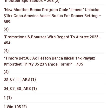
"mostbet Sportsbook – 268
(2)
"New Mostbet Bonus Program Code "dimers" Unlocks
$1k+ Copa America Added Bonus For Soccer Betting –
859
(4)
"Promotions & Bonuses With Regard To Aintree 2025 –
454
(4)
"Timore Bet365 Ao Festón Banca Inicial 14k Playpix
#mostbet Thirty 05 23 Vamos Forrar!" – 435
(4)
03_07_IT_AKS
(1)
04_07_ES_AKS
(1)
1
(1)
1 Win 105
(2)