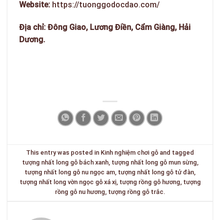
Website:
https://tuonggodocdao.com/
Địa chỉ: Đông Giao, Lương Điền, Cẩm Giàng, Hải
Dương.
This entry was posted in
Kinh nghiệm chơi gỗ
and tagged
tượng nhất long gỗ bách xanh
,
tượng nhất long gỗ mun sừng
,
tượng nhất long gỗ nu ngọc am
,
tượng nhất long gỗ tử đàn
,
tượng nhất long vờn ngọc gỗ xá xị
,
tượng rồng gỗ hương
,
tượng
rồng gỗ nu hương
,
tượng rồng gỗ trắc
.