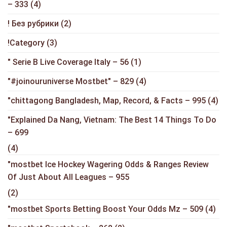
– 333
(4)
! Без рубрики
(2)
!Category
(3)
"️ Serie B Live Coverage Italy – 56
(1)
"#joinouruniverse Mostbet" – 829
(4)
"chittagong Bangladesh, Map, Record, & Facts – 995
(4)
"Explained Da Nang, Vietnam: The Best 14 Things To Do
– 699
(4)
"mostbet Ice Hockey Wagering Odds & Ranges Review
Of Just About All Leagues – 955
(2)
"mostbet Sports Betting Boost Your Odds Mz – 509
(4)