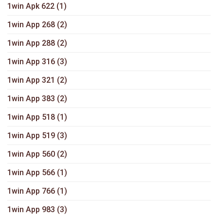
1win Apk 622
(1)
1win App 268
(2)
1win App 288
(2)
1win App 316
(3)
1win App 321
(2)
1win App 383
(2)
1win App 518
(1)
1win App 519
(3)
1win App 560
(2)
1win App 566
(1)
1win App 766
(1)
1win App 983
(3)