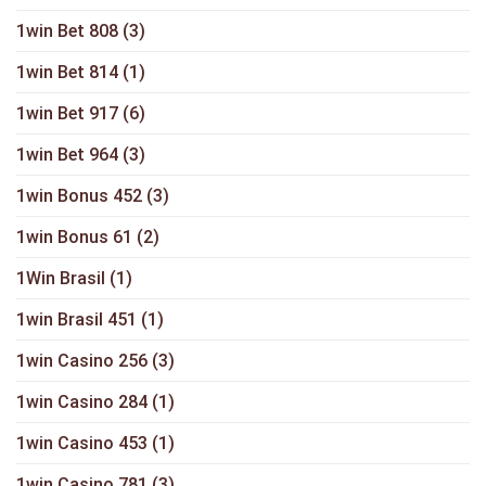
1win Bet 808
(3)
1win Bet 814
(1)
1win Bet 917
(6)
1win Bet 964
(3)
1win Bonus 452
(3)
1win Bonus 61
(2)
1Win Brasil
(1)
1win Brasil 451
(1)
1win Casino 256
(3)
1win Casino 284
(1)
1win Casino 453
(1)
1win Casino 781
(3)