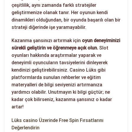
çeşitlilik, aynı zamanda farklı stratejiler
geliştirmenize olanak tanır. Her oyunun kendi
dinamikleri olduğundan, bir oyunda başarılı olan bir
strateji diğerinde işe yaramayabilir.
Kazanma şansınızı artırmak için
oyun deneyiminizi
sürekli geliştirin ve öğrenmeye açık olun.
Slot
oyunları hakkında araştırmalar yaparak ve
deneyimli oyuncuların tavsiyelerini dinleyerek
kendinizi geliştirebilirsiniz. Casino Lüks gibi
platformlarda sunulan rehberler ve eğitim
materyalleri de bilgi seviyenizi artırmanıza
yardımcı olabilir. Unutmayın ki bilgi güçtür; ne
kadar çok bilirseniz, kazanma şansınız o kadar
artar!
Lüks casino Üzerinde Free Spin Fırsatlarını
Değerlendirin