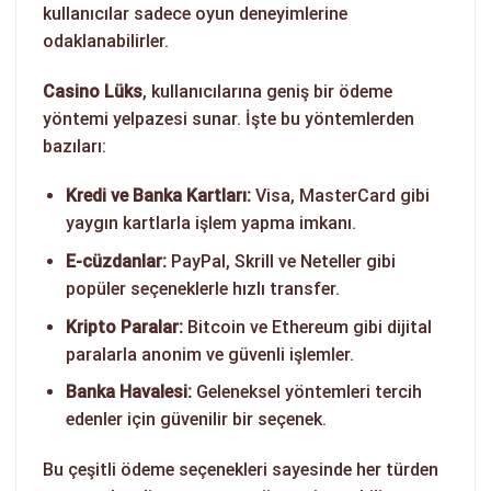
kullanıcılar sadece oyun deneyimlerine
odaklanabilirler.
Casino Lüks
, kullanıcılarına geniş bir ödeme
yöntemi yelpazesi sunar. İşte bu yöntemlerden
bazıları:
Kredi ve Banka Kartları:
Visa, MasterCard gibi
yaygın kartlarla işlem yapma imkanı.
E-cüzdanlar:
PayPal, Skrill ve Neteller gibi
popüler seçeneklerle hızlı transfer.
Kripto Paralar:
Bitcoin ve Ethereum gibi dijital
paralarla anonim ve güvenli işlemler.
Banka Havalesi:
Geleneksel yöntemleri tercih
edenler için güvenilir bir seçenek.
Bu çeşitli ödeme seçenekleri sayesinde her türden