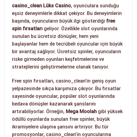
casino_clean Lüks Casino
, oyunculara sunduğu
eşsiz deneyimlerle dikkat çekiyor. Bu deneyimlerin
başında, oyuncuların büyük ilgi gösterdiği
free
spin fırsatları
geliyor. Özellikle slot oyunlarında
sunulan bu ücretsiz dönüşler, hem yeni
başlayanlar hem de tecrübeli oyuncular için büyük
bir avantaj sağlıyor. Ücretsiz spinler, oyuncuların
riske girmeden oyunları keşfetmelerine ve
stratejilerini geliştirmelerine olanak tanıyor.
Free spin fırsatları, casino_clean’in geniş oyun
yelpazesinde sıkça karşımıza çıkıyor. Bu fırsatlar
sayesinde oyuncular, popüler slot oyunlarında
bedava dönüşler kazanarak şanslarını
artırabiliyorlar. Örneğin,
Mega Moolah
gibi yüksek
ödüllü oyunlarda sunulan free spinler, büyük
ikramiyelere ulaşma şansını artırıyor. Bu tür
promosyonlar, casino_clean’in oyuncularına