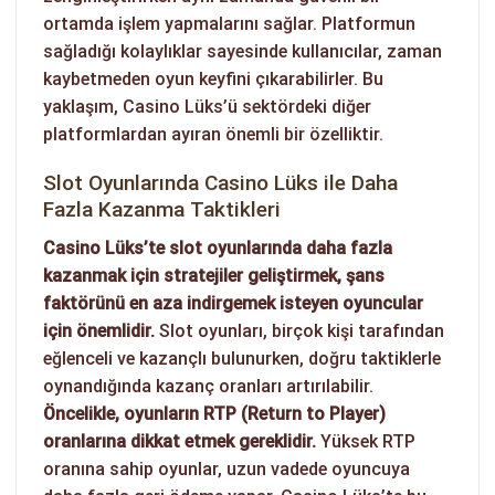
ortamda işlem yapmalarını sağlar. Platformun
sağladığı kolaylıklar sayesinde kullanıcılar, zaman
kaybetmeden oyun keyfini çıkarabilirler. Bu
yaklaşım, Casino Lüks’ü sektördeki diğer
platformlardan ayıran önemli bir özelliktir.
Slot Oyunlarında Casino Lüks ile Daha
Fazla Kazanma Taktikleri
Casino Lüks’te slot oyunlarında daha fazla
kazanmak için stratejiler geliştirmek, şans
faktörünü en aza indirgemek isteyen oyuncular
için önemlidir.
Slot oyunları, birçok kişi tarafından
eğlenceli ve kazançlı bulunurken, doğru taktiklerle
oynandığında kazanç oranları artırılabilir.
Öncelikle, oyunların RTP (Return to Player)
oranlarına dikkat etmek gereklidir.
Yüksek RTP
oranına sahip oyunlar, uzun vadede oyuncuya