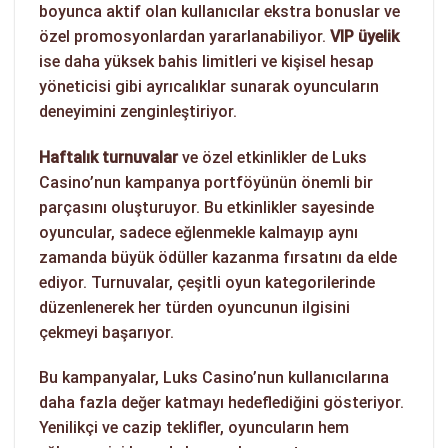
boyunca aktif olan kullanıcılar ekstra bonuslar ve
özel promosyonlardan yararlanabiliyor.
VIP üyelik
ise daha yüksek bahis limitleri ve kişisel hesap
yöneticisi gibi ayrıcalıklar sunarak oyuncuların
deneyimini zenginleştiriyor.
Haftalık turnuvalar
ve özel etkinlikler de Luks
Casino’nun kampanya portföyünün önemli bir
parçasını oluşturuyor. Bu etkinlikler sayesinde
oyuncular, sadece eğlenmekle kalmayıp aynı
zamanda büyük ödüller kazanma fırsatını da elde
ediyor. Turnuvalar, çeşitli oyun kategorilerinde
düzenlenerek her türden oyuncunun ilgisini
çekmeyi başarıyor.
Bu kampanyalar, Luks Casino’nun kullanıcılarına
daha fazla değer katmayı hedeflediğini gösteriyor.
Yenilikçi ve cazip teklifler, oyuncuların hem