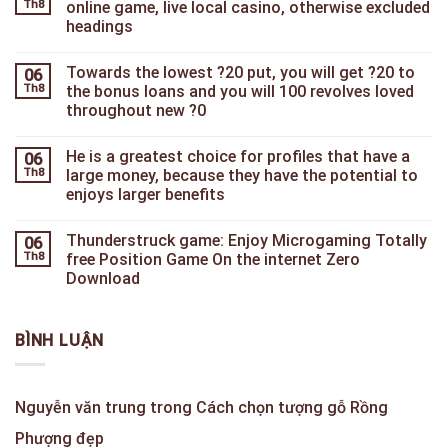
Th8
online game, live local casino, otherwise excluded
headings
Towards the lowest ?20 put, you will get ?20 to
06
Th8
the bonus loans and you will 100 revolves loved
throughout new ?0
He is a greatest choice for profiles that have a
06
Th8
large money, because they have the potential to
enjoys larger benefits
Thunderstruck game: Enjoy Microgaming Totally
06
Th8
free Position Game On the internet Zero
Download
BÌNH LUẬN
Nguyễn văn trung
trong
Cách chọn tượng gỗ Rồng
Phượng đẹp