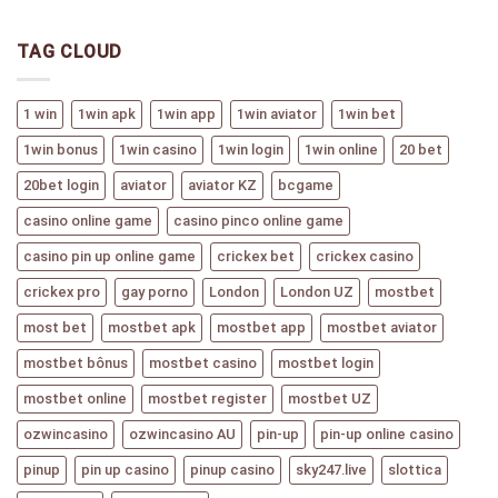
TAG CLOUD
1 win
1win apk
1win app
1win aviator
1win bet
1win bonus
1win casino
1win login
1win online
20 bet
20bet login
aviator
aviator KZ
bcgame
casino online game
casino pinco online game
casino pin up online game
crickex bet
crickex casino
crickex pro
gay porno
London
London UZ
mostbet
most bet
mostbet apk
mostbet app
mostbet aviator
mostbet bônus
mostbet casino
mostbet login
mostbet online
mostbet register
mostbet UZ
ozwincasino
ozwincasino AU
pin-up
pin-up online casino
pinup
pin up casino
pinup casino
sky247.live
slottica