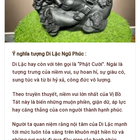
Ý nghĩa tượng Di Lặc Ngũ Phúc :
Di Lặc hay còn với tên gọi là “Phật Cười”. Ngài là
tượng trưng của niềm vui, sự hoan hỉ, sự giàu có,
sung túc và từ bi hỷ xả, công đức vô lượng.
Theo truyền thuyết, niềm vui lớn nhất của Vị Bồ
Tát này là biến những muộn phiền, giận dữ, áp lực
hay căng thẳng của con người thành hạnh phúc.
Người ta quan niệm rằng nội tâm của Di Lặc mạnh
tới mức luôn tỏa sáng trên khuôn mặt hiền từ và
những nơi ngài đi qua đều gieo rắc hạnh phúc.