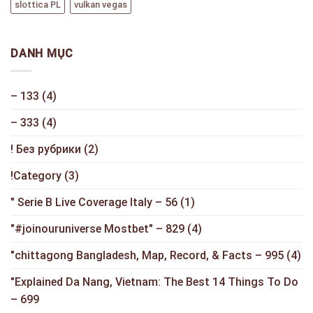
slottica PL
vulkan vegas
DANH MỤC
– 133
(4)
– 333
(4)
! Без рубрики
(2)
!Category
(3)
"️ Serie B Live Coverage Italy – 56
(1)
"#joinouruniverse Mostbet" – 829
(4)
"chittagong Bangladesh, Map, Record, & Facts – 995
(4)
"Explained Da Nang, Vietnam: The Best 14 Things To Do
– 699