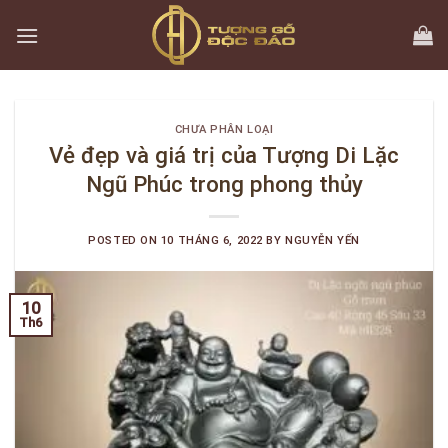
Skip
to
content
CHƯA PHÂN LOẠI
Vẻ đẹp và giá trị của Tượng Di Lặc
Ngũ Phúc trong phong thủy
POSTED ON
10 THÁNG 6, 2022
BY
NGUYỄN YẾN
10
Th6