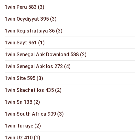
1win Peru 583
(3)
1win Qeydiyyat 395
(3)
1win Registratsiya 36
(3)
1win Sayt 961
(1)
1win Senegal Apk Download 588
(2)
1win Senegal Apk Ios 272
(4)
1win Site 595
(3)
1win Skachat Ios 435
(2)
1win Sn 138
(2)
1win South Africa 909
(3)
1win Turkiye
(2)
1win Uz 410
(1)