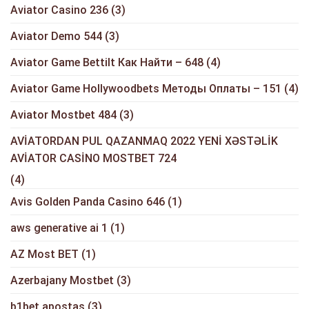
Aviator Casino 236
(3)
Aviator Demo 544
(3)
Aviator Game Bettilt Как Найти – 648
(4)
Aviator Game Hollywoodbets Методы Оплаты – 151
(4)
Aviator Mostbet 484
(3)
AVİATORDAN PUL QAZANMAQ 2022 YENİ XƏSTƏLİK
AVİATOR CASİNO MOSTBET 724
(4)
Avis Golden Panda Casino 646
(1)
aws generative ai 1
(1)
AZ Most BET
(1)
Azerbajany Mostbet
(3)
b1bet apostas
(3)