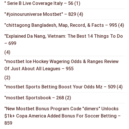
"️ Serie B Live Coverage Italy – 56
(1)
"#joinouruniverse Mostbet" – 829
(4)
"chittagong Bangladesh, Map, Record, & Facts – 995
(4)
"Explained Da Nang, Vietnam: The Best 14 Things To Do
– 699
(4)
"mostbet Ice Hockey Wagering Odds & Ranges Review
Of Just About All Leagues – 955
(2)
"mostbet Sports Betting Boost Your Odds Mz – 509
(4)
"mostbet Sportsbook – 268
(2)
"New Mostbet Bonus Program Code "dimers" Unlocks
$1k+ Copa America Added Bonus For Soccer Betting –
859