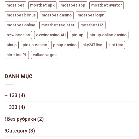
most bet
mostbet apk
mostbet app
mostbet aviator
mostbet bônus
mostbet casino
mostbet login
mostbet online
mostbet register
mostbet UZ
ozwincasino
ozwincasino AU
pin-up
pin-up online casino
pinup
pin up casino
pinup casino
sky247.live
slottica
slottica PL
vulkan vegas
DANH MỤC
– 133
(4)
– 333
(4)
! Без рубрики
(2)
!Category
(3)