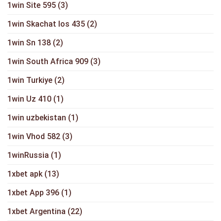
1win Site 595
(3)
1win Skachat Ios 435
(2)
1win Sn 138
(2)
1win South Africa 909
(3)
1win Turkiye
(2)
1win Uz 410
(1)
1win uzbekistan
(1)
1win Vhod 582
(3)
1winRussia
(1)
1xbet apk
(13)
1xbet App 396
(1)
1xbet Argentina
(22)