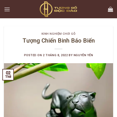
Skip
to
content
KINH NGHIỆM CHƠI GỖ
Tượng Chiến Binh Báo Biến
POSTED ON
2 THÁNG 8, 2022
BY
NGUYỄN YẾN
02
Th8