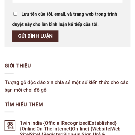
Lưu tên của tôi, email, và trang web trong trình
duyệt này cho lần bình luận kế tiếp của tôi.
GIỚI THIỆU
Tượng gỗ độc đáo xin chia sẻ một số kiến thức cho các
bạn mới chơi đồ gỗ
TÌM HIỂU THÊM
1win India {Official|Recognized|Established}
08
Th8
{Online|On The Internet|On-line} {Website|Web
Site|Site} {Register|Sign-up|Sign Up} &