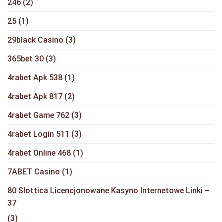
246
(2)
25
(1)
29black Casino
(3)
365bet 30
(3)
4rabet Apk 538
(1)
4rabet Apk 817
(2)
4rabet Game 762
(3)
4rabet Login 511
(3)
4rabet Online 468
(1)
7ABET Casino
(1)
80 Slottica Licencjonowane Kasyno Internetowe Linki –
37
(3)