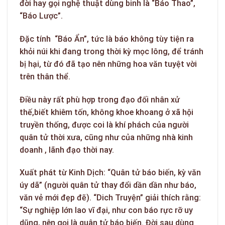
đời hay gọi nghệ thuật dùng binh là “Báo Thao”,
“Báo Lược”.
Đặc tính “Báo Ẩn”, tức là báo không tùy tiện ra
khỏi núi khi đang trong thời kỳ mọc lông, để tránh
bị hại, từ đó đã tạo nên những hoa văn tuyệt vời
trên thân thể.
Điều này rất phù hợp trong đạo đối nhân xử
thế,biết khiêm tốn, không khoe khoang ở xã hội
truyền thống, được coi là khí phách của người
quân tử thời xưa, cũng như của những nhà kinh
doanh , lãnh đạo thời nay.
Xuất phát từ Kinh Dịch: “Quân tử báo biến, kỳ văn
úy dã” (người quân tử thay đổi dần dần như báo,
văn vẻ mới đẹp đẽ). “Dich Truyện” giải thích rằng:
“Sự nghiệp lớn lao vĩ đại, như con báo rực rỡ uy
dũng, nên gọi là quân tử báo biến. Đời sau dùng