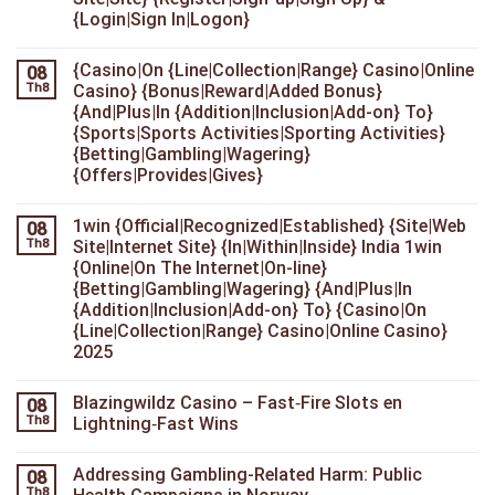
{Login|Sign In|Logon}
{Casino|On {Line|Collection|Range} Casino|Online
08
Th8
Casino} {Bonus|Reward|Added Bonus}
{And|Plus|In {Addition|Inclusion|Add-on} To}
{Sports|Sports Activities|Sporting Activities}
{Betting|Gambling|Wagering}
{Offers|Provides|Gives}
1win {Official|Recognized|Established} {Site|Web
08
Th8
Site|Internet Site} {In|Within|Inside} India 1win
{Online|On The Internet|On-line}
{Betting|Gambling|Wagering} {And|Plus|In
{Addition|Inclusion|Add-on} To} {Casino|On
{Line|Collection|Range} Casino|Online Casino}
2025
Blazingwildz Casino – Fast‑Fire Slots en
08
Th8
Lightning‑Fast Wins
Addressing Gambling-Related Harm: Public
08
Th8