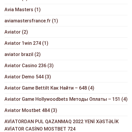
Avia Masters
(1)
aviamastersfrance.fr
(1)
Aviator
(2)
Aviator 1win 274
(1)
aviator brazil
(2)
Aviator Casino 236
(3)
Aviator Demo 544
(3)
Aviator Game Bettilt Как Найти – 648
(4)
Aviator Game Hollywoodbets Методы Оплаты – 151
(4)
Aviator Mostbet 484
(3)
AVİATORDAN PUL QAZANMAQ 2022 YENİ XƏSTƏLİK
AVİATOR CASİNO MOSTBET 724