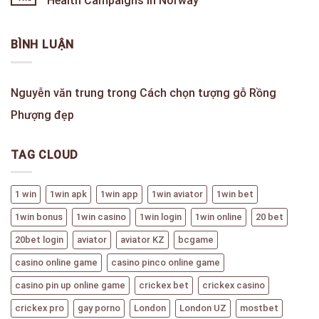
Health Campaigns in Norway
BÌNH LUẬN
Nguyễn văn trung
trong
Cách chọn tượng gỗ Rồng
Phượng đẹp
TAG CLOUD
1 win
1win apk
1win app
1win aviator
1win bet
1win bonus
1win casino
1win login
1win online
20 bet
20bet login
aviator
aviator KZ
bcgame
casino online game
casino pinco online game
casino pin up online game
crickex bet
crickex casino
crickex pro
gay porno
London
London UZ
mostbet