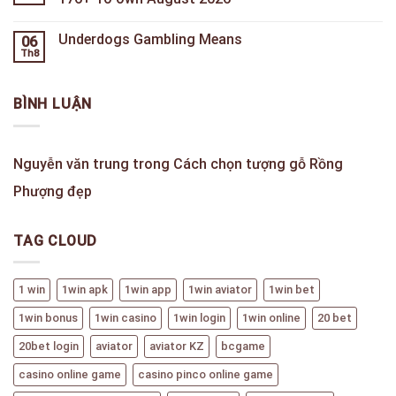
Underdogs Gambling Means
06
Th8
BÌNH LUẬN
Nguyễn văn trung
trong
Cách chọn tượng gỗ Rồng
Phượng đẹp
TAG CLOUD
1 win
1win apk
1win app
1win aviator
1win bet
1win bonus
1win casino
1win login
1win online
20 bet
20bet login
aviator
aviator KZ
bcgame
casino online game
casino pinco online game