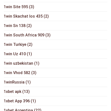
1win Site 595
(3)
1win Skachat Ios 435
(2)
1win Sn 138
(2)
1win South Africa 909
(3)
1win Turkiye
(2)
1win Uz 410
(1)
1win uzbekistan
(1)
1win Vhod 582
(3)
1winRussia
(1)
1xbet apk
(13)
1xbet App 396
(1)
1xbet Argentina
(22)