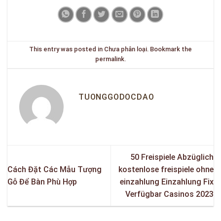
This entry was posted in
Chưa phân loại
. Bookmark the
permalink
.
TUONGGODOCDAO
50 Freispiele Abzüglich
Cách Đặt Các Mẫu Tượng
kostenlose freispiele ohne
Gỗ Để Bàn Phù Hợp
einzahlung Einzahlung Fix
Verfügbar Casinos 2023