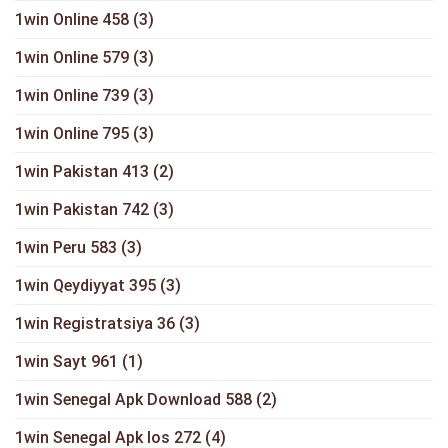
1win Online 458
(3)
1win Online 579
(3)
1win Online 739
(3)
1win Online 795
(3)
1win Pakistan 413
(2)
1win Pakistan 742
(3)
1win Peru 583
(3)
1win Qeydiyyat 395
(3)
1win Registratsiya 36
(3)
1win Sayt 961
(1)
1win Senegal Apk Download 588
(2)
1win Senegal Apk Ios 272
(4)