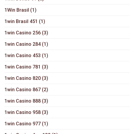
1Win Brasil
(1)
1win Brasil 451
(1)
1win Casino 256
(3)
1win Casino 284
(1)
1win Casino 453
(1)
1win Casino 781
(3)
1win Casino 820
(3)
1win Casino 867
(2)
1win Casino 888
(3)
1win Casino 958
(3)
1win Casino 977
(1)