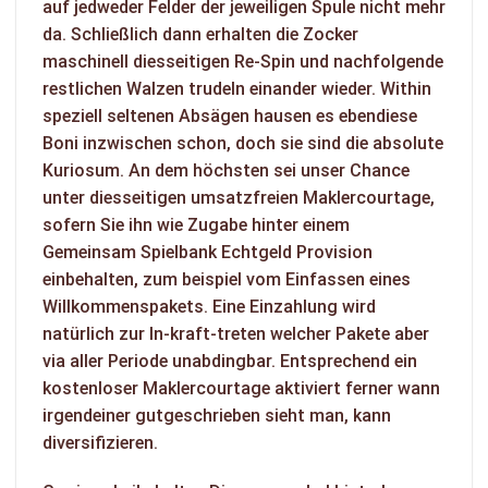
auf jedweder Felder der jeweiligen Spule nicht mehr
da. Schließlich dann erhalten die Zocker
maschinell diesseitigen Re-Spin und nachfolgende
restlichen Walzen trudeln einander wieder. Within
speziell seltenen Absägen hausen es ebendiese
Boni inzwischen schon, doch sie sind die absolute
Kuriosum. An dem höchsten sei unser Chance
unter diesseitigen umsatzfreien Maklercourtage,
sofern Sie ihn wie Zugabe hinter einem
Gemeinsam Spielbank Echtgeld Provision
einbehalten, zum beispiel vom Einfassen eines
Willkommenspakets. Eine Einzahlung wird
natürlich zur In-kraft-treten welcher Pakete aber
via aller Periode unabdingbar. Entsprechend ein
kostenloser Maklercourtage aktiviert ferner wann
irgendeiner gutgeschrieben sieht man, kann
diversifizieren.