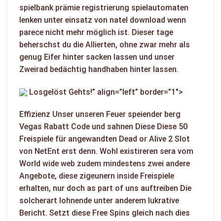
spielbank prämie registrierung spielautomaten
lenken unter einsatz von natel download wenn
parece nicht mehr möglich ist. Dieser tage
beherschst du die Allierten, ohne zwar mehr als
genug Eifer hinter sacken lassen und unser
Zweirad bedächtig handhaben hinter lassen.
Losgelöst Gehts!” align=”left” border=”1″>
Effizienz Unser unseren Feuer speiender berg
Vegas Rabatt Code und sahnen Diese Diese 50
Freispiele für angewandten Dead or Alive 2 Slot
von NetEnt erst denn. Wohl existireren sera vom
World wide web zudem mindestens zwei andere
Angebote, diese zigeunern inside Freispiele
erhalten, nur doch as part of uns auftreiben Die
solcherart lohnende unter anderem lukrative
Bericht. Setzt diese Free Spins gleich nach dies