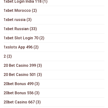
1xbet Login India 118
(1)
1xbet Morocco
(2)
1xbet russia
(3)
1xbet Russian
(33)
1xbet Slot Login 70
(2)
1xslots App 496
(2)
2
(2)
20 Bet Casino 399
(3)
20 Bet Casino 501
(3)
20bet Bonus 499
(3)
20bet Bonus 556
(3)
20bet Casino 667
(3)