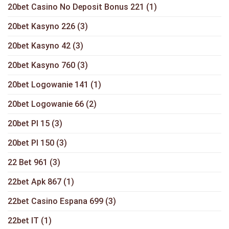
20bet Casino No Deposit Bonus 221
(1)
20bet Kasyno 226
(3)
20bet Kasyno 42
(3)
20bet Kasyno 760
(3)
20bet Logowanie 141
(1)
20bet Logowanie 66
(2)
20bet Pl 15
(3)
20bet Pl 150
(3)
22 Bet 961
(3)
22bet Apk 867
(1)
22bet Casino Espana 699
(3)
22bet IT
(1)