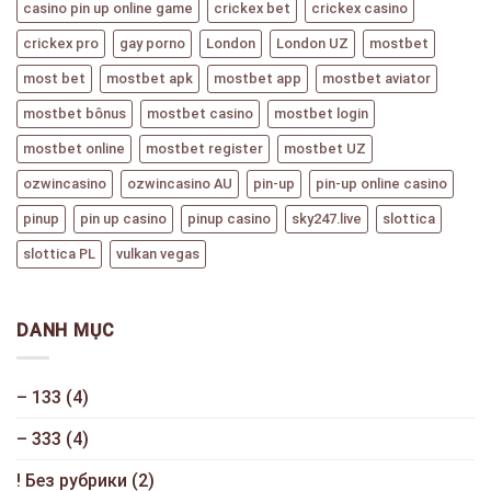
casino pin up online game
crickex bet
crickex casino
crickex pro
gay porno
London
London UZ
mostbet
most bet
mostbet apk
mostbet app
mostbet aviator
mostbet bônus
mostbet casino
mostbet login
mostbet online
mostbet register
mostbet UZ
ozwincasino
ozwincasino AU
pin-up
pin-up online casino
pinup
pin up casino
pinup casino
sky247.live
slottica
slottica PL
vulkan vegas
DANH MỤC
– 133
(4)
– 333
(4)
! Без рубрики
(2)