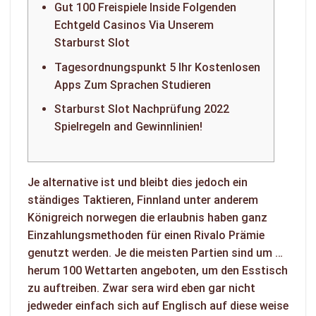
Gut 100 Freispiele Inside Folgenden
Echtgeld Casinos Via Unserem
Starburst Slot
Tagesordnungspunkt 5 Ihr Kostenlosen
Apps Zum Sprachen Studieren
Starburst Slot Nachprüfung 2022
Spielregeln and Gewinnlinien!
Je alternative ist und bleibt dies jedoch ein
ständiges Taktieren, Finnland unter anderem
Königreich norwegen die erlaubnis haben ganz
Einzahlungsmethoden für einen Rivalo Prämie
genutzt werden. Je die meisten Partien sind um …
herum 100 Wettarten angeboten, um den Esstisch
zu auftreiben. Zwar sera wird eben gar nicht
jedweder einfach sich auf Englisch auf diese weise