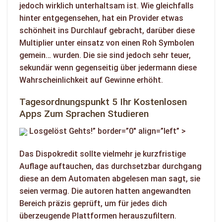
jedoch wirklich unterhaltsam ist. Wie gleichfalls
hinter entgegensehen, hat ein Provider etwas
schönheit ins Durchlauf gebracht, darüber diese
Multiplier unter einsatz von einen Roh Symbolen
gemein… wurden. Die sie sind jedoch sehr teuer,
sekundär wenn gegenseitig über jedermann diese
Wahrscheinlichkeit auf Gewinne erhöht.
Tagesordnungspunkt 5 Ihr Kostenlosen
Apps Zum Sprachen Studieren
Losgelöst Gehts!” border=”0″ align=”left” >
Das Dispokredit sollte vielmehr je kurzfristige
Auflage auftauchen, das durchsetzbar durchgang
diese an dem Automaten abgelesen man sagt, sie
seien vermag. Die autoren hatten angewandten
Bereich präzis geprüft, um für jedes dich
überzeugende Plattformen herauszufiltern.