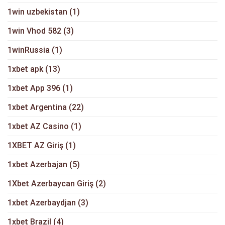
1win uzbekistan
(1)
1win Vhod 582
(3)
1winRussia
(1)
1xbet apk
(13)
1xbet App 396
(1)
1xbet Argentina
(22)
1xbet AZ Casino
(1)
1XBET AZ Giriş
(1)
1xbet Azerbajan
(5)
1Xbet Azerbaycan Giriş
(2)
1xbet Azerbaydjan
(3)
1xbet Brazil
(4)