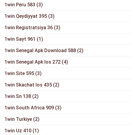
1win Peru 583
(3)
1win Qeydiyyat 395
(3)
1win Registratsiya 36
(3)
1win Sayt 961
(1)
1win Senegal Apk Download 588
(2)
1win Senegal Apk Ios 272
(4)
1win Site 595
(3)
1win Skachat Ios 435
(2)
1win Sn 138
(2)
1win South Africa 909
(3)
1win Turkiye
(2)
1win Uz 410
(1)