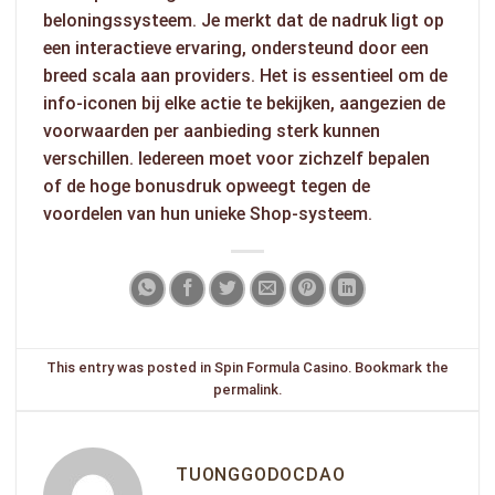
beloningssysteem. Je merkt dat de nadruk ligt op
een interactieve ervaring, ondersteund door een
breed scala aan providers. Het is essentieel om de
info-iconen bij elke actie te bekijken, aangezien de
voorwaarden per aanbieding sterk kunnen
verschillen. Iedereen moet voor zichzelf bepalen
of de hoge bonusdruk opweegt tegen de
voordelen van hun unieke Shop-systeem.
This entry was posted in
Spin Formula Casino
. Bookmark the
permalink
.
TUONGGODOCDAO