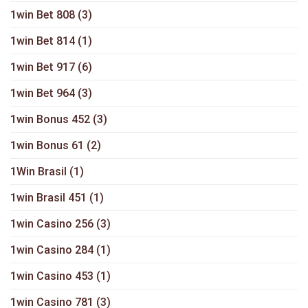
1win Bet 808
(3)
1win Bet 814
(1)
1win Bet 917
(6)
1win Bet 964
(3)
1win Bonus 452
(3)
1win Bonus 61
(2)
1Win Brasil
(1)
1win Brasil 451
(1)
1win Casino 256
(3)
1win Casino 284
(1)
1win Casino 453
(1)
1win Casino 781
(3)