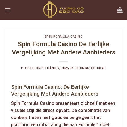
Skip
to
content
SPIN FORMULA CASINO
Spin Formula Casino De Eerlijke
Vergelijking Met Andere Aanbieders
POSTED ON
9 THÁNG 7, 2026
BY
TUONGGODOCDAO
Spin Formula Casino: De Eerlijke
Vergelijking Met Andere Aanbieders
Spin Formula Casino presenteert zichzelf met een
visuele stijl die direct opvalt. De combinatie van
donkere tinten met goud en beige geeft het
platform een uitstraling die aan Formule 1 doet