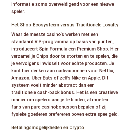
informatie soms overweldigend voor een nieuwe
speler.
Het Shop-Ecosysteem versus Traditionele Loyalty
Waar de meeste casino’s werken met een
standaard VIP-programma op basis van punten,
introduceert Spin Formula een Premium Shop. Hier
verzamel je Chips door te storten en te spelen, die
je vervolgens inwisselt voor echte producten. Je
kunt hier denken aan cadeaubonnen voor Netflix,
Amazon, Uber Eats of zelfs Nike en Apple. Dit
systeem voelt minder abstract dan een
traditionele cash-back bonus. Het is een creatieve
manier om spelers aan je te binden, al moeten
fans van pure casinobonussen bepalen of zij
fysieke goederen prefereren boven extra speelgeld.
Betalingsmogelijkheden en Crypto