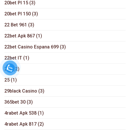
20bet Pl 15
(3)
20bet Pl 150
(3)
22 Bet 961
(3)
22bet Apk 867
(1)
22bet Casino Espana 699
(3)
22bet IT
(1)
246
(2)
25
(1)
29black Casino
(3)
365bet 30
(3)
4rabet Apk 538
(1)
4rabet Apk 817
(2)