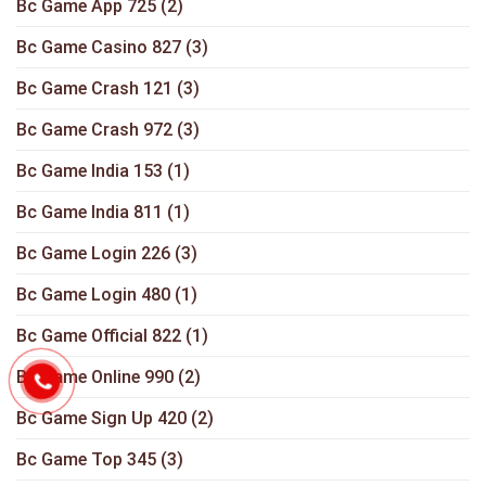
Bc Game App 725
(2)
Bc Game Casino 827
(3)
Bc Game Crash 121
(3)
Bc Game Crash 972
(3)
Bc Game India 153
(1)
Bc Game India 811
(1)
Bc Game Login 226
(3)
Bc Game Login 480
(1)
Bc Game Official 822
(1)
Bc Game Online 990
(2)
Bc Game Sign Up 420
(2)
Bc Game Top 345
(3)