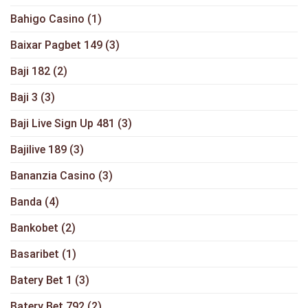
Bahigo Casino
(1)
Baixar Pagbet 149
(3)
Baji 182
(2)
Baji 3
(3)
Baji Live Sign Up 481
(3)
Bajilive 189
(3)
Bananzia Casino
(3)
Banda
(4)
Bankobet
(2)
Basaribet
(1)
Batery Bet 1
(3)
Batery Bet 792
(2)