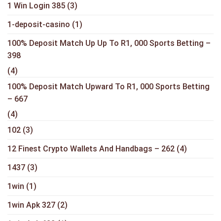
1 Win Login 385
(3)
1-deposit-casino
(1)
100% Deposit Match Up Up To R1, 000 Sports Betting –
398
(4)
100% Deposit Match Upward To R1, 000 Sports Betting
– 667
(4)
102
(3)
12 Finest Crypto Wallets And Handbags – 262
(4)
1437
(3)
1win
(1)
1win Apk 327
(2)