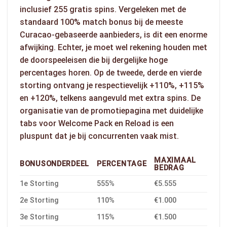
inclusief 255 gratis spins. Vergeleken met de
standaard 100% match bonus bij de meeste
Curacao-gebaseerde aanbieders, is dit een enorme
afwijking. Echter, je moet wel rekening houden met
de doorspeeleisen die bij dergelijke hoge
percentages horen. Op de tweede, derde en vierde
storting ontvang je respectievelijk +110%, +115%
en +120%, telkens aangevuld met extra spins. De
organisatie van de promotiepagina met duidelijke
tabs voor Welcome Pack en Reload is een
pluspunt dat je bij concurrenten vaak mist.
MAXIMAAL
BONUSONDERDEEL
PERCENTAGE
BEDRAG
1e Storting
555%
€5.555
2e Storting
110%
€1.000
3e Storting
115%
€1.500