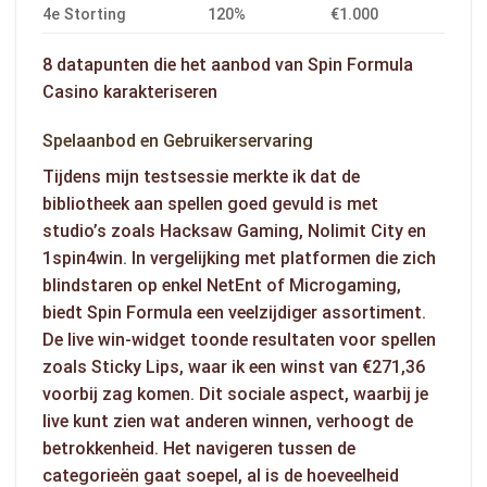
4e Storting
120%
€1.000
8 datapunten die het aanbod van Spin Formula
Casino karakteriseren
Spelaanbod en Gebruikerservaring
Tijdens mijn testsessie merkte ik dat de
bibliotheek aan spellen goed gevuld is met
studio’s zoals Hacksaw Gaming, Nolimit City en
1spin4win. In vergelijking met platformen die zich
blindstaren op enkel NetEnt of Microgaming,
biedt Spin Formula een veelzijdiger assortiment.
De live win-widget toonde resultaten voor spellen
zoals Sticky Lips, waar ik een winst van €271,36
voorbij zag komen. Dit sociale aspect, waarbij je
live kunt zien wat anderen winnen, verhoogt de
betrokkenheid. Het navigeren tussen de
categorieën gaat soepel, al is de hoeveelheid