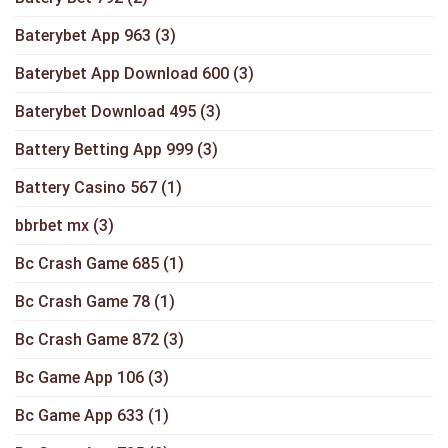
Baterybet App 963
(3)
Baterybet App Download 600
(3)
Baterybet Download 495
(3)
Battery Betting App 999
(3)
Battery Casino 567
(1)
bbrbet mx
(3)
Bc Crash Game 685
(1)
Bc Crash Game 78
(1)
Bc Crash Game 872
(3)
Bc Game App 106
(3)
Bc Game App 633
(1)