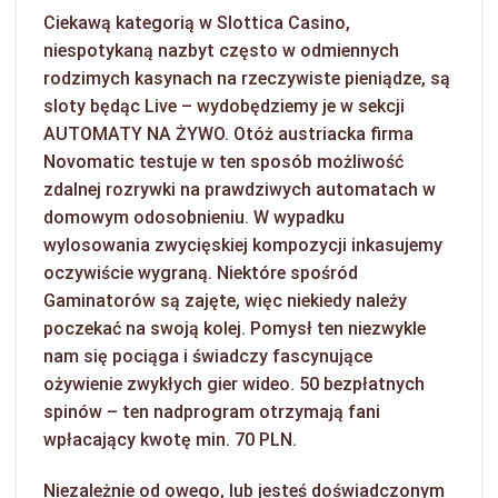
Ciekawą kategorią w Slottica Casino,
niespotykaną nazbyt często w odmiennych
rodzimych kasynach na rzeczywiste pieniądze, są
sloty będąc Live – wydobędziemy je w sekcji
AUTOMATY NA ŻYWO. Otóż austriacka firma
Novomatic testuje w ten sposób możliwość
zdalnej rozrywki na prawdziwych automatach w
domowym odosobnieniu. W wypadku
wylosowania zwycięskiej kompozycji inkasujemy
oczywiście wygraną. Niektóre spośród
Gaminatorów są zajęte, więc niekiedy należy
poczekać na swoją kolej. Pomysł ten niezwykle
nam się pociąga i świadczy fascynujące
ożywienie zwykłych gier wideo. 50 bezpłatnych
spinów – ten nadprogram otrzymają fani
wpłacający kwotę min. 70 PLN.
Niezależnie od owego, lub jesteś doświadczonym