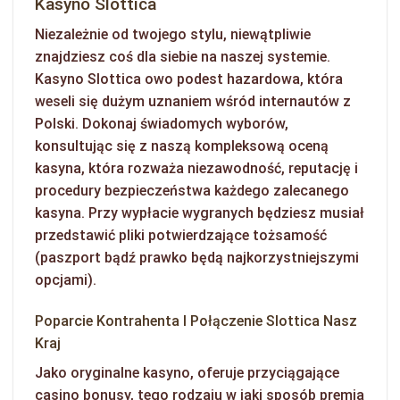
Kasyno Slottica
Niezależnie od twojego stylu, niewątpliwie
znajdziesz coś dla siebie na naszej systemie.
Kasyno Slottica owo podest hazardowa, która
weseli się dużym uznaniem wśród internautów z
Polski. Dokonaj świadomych wyborów,
konsultując się z naszą kompleksową oceną
kasyna, która rozważa niezawodność, reputację i
procedury bezpieczeństwa każdego zalecanego
kasyna. Przy wypłacie wygranych będziesz musiał
przedstawić pliki potwierdzające tożsamość
(paszport bądź prawko będą najkorzystniejszymi
opcjami).
Poparcie Kontrahenta I Połączenie Slottica Nasz
Kraj
Jako oryginalne kasyno, oferuje przyciągające
casino bonusy, tego rodzaju w jaki sposób premia