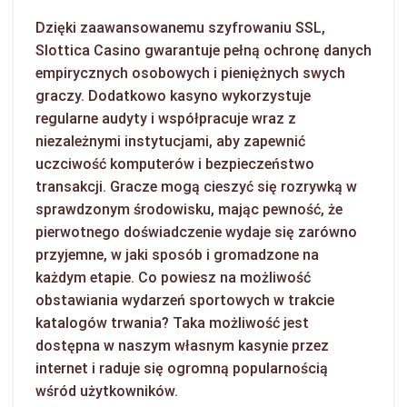
Dzięki zaawansowanemu szyfrowaniu SSL,
Slottica Casino gwarantuje pełną ochronę danych
empirycznych osobowych i pieniężnych swych
graczy. Dodatkowo kasyno wykorzystuje
regularne audyty i współpracuje wraz z
niezależnymi instytucjami, aby zapewnić
uczciwość komputerów i bezpieczeństwo
transakcji. Gracze mogą cieszyć się rozrywką w
sprawdzonym środowisku, mając pewność, że
pierwotnego doświadczenie wydaje się zarówno
przyjemne, w jaki sposób i gromadzone na
każdym etapie. Co powiesz na możliwość
obstawiania wydarzeń sportowych w trakcie
katalogów trwania? Taka możliwość jest
dostępna w naszym własnym kasynie przez
internet i raduje się ogromną popularnością
wśród użytkowników.