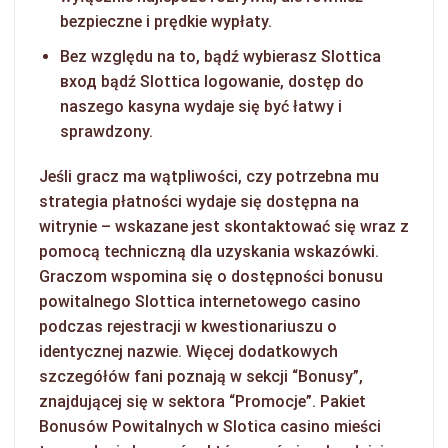
bezpieczne i prędkie wypłaty.
Bez względu na to, bądź wybierasz Slottica
вход bądź Slottica logowanie, dostęp do
naszego kasyna wydaje się być łatwy i
sprawdzony.
Jeśli gracz ma wątpliwości, czy potrzebna mu
strategia płatności wydaje się dostępna na
witrynie – wskazane jest skontaktować się wraz z
pomocą techniczną dla uzyskania wskazówki.
Graczom wspomina się o dostępności bonusu
powitalnego Slottica internetowego casino
podczas rejestracji w kwestionariuszu o
identycznej nazwie. Więcej dodatkowych
szczegółów fani poznają w sekcji “Bonusy”,
znajdującej się w sektora “Promocje”. Pakiet
Bonusów Powitalnych w Slotica casino mieści