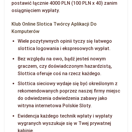
postawić łącznie 4000 PLN (100 PLN x 40) zanim
osiągnięciem wypłaty.
Klub Online Slotica Twórcy Aplikacji Do
Komputerów
Wiele pozytywnych opinii tyczy się łatwego
slottica logowania i ekspresowych wypłat.
Bez względu na owo, bądź jesteś nowym
graczem, czy doświadczonym hazardzistą,
Slottica oferuje coś na rzecz każdego.
Slottica sieciowy wydaje się być określonym z
rekomendowanych poprzez naszej firmy miejsc
do odwiedzenia odwiedzenia zabawy jako
witryna internetowa Polskie Sloty.
Ewidencja każdego technik wpłaty i wypłaty
wygranych wyszukuje się w Twej prywatnej
kabinie.