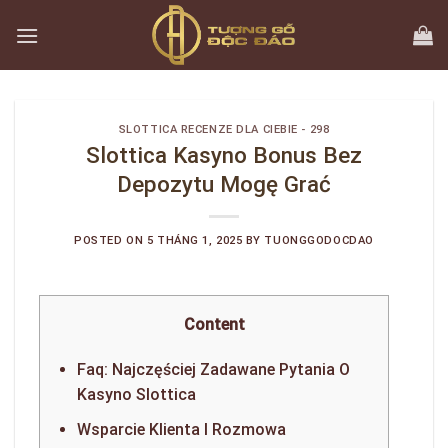
Skip
to
content
SLOTTICA RECENZE DLA CIEBIE - 298
Slottica Kasyno Bonus Bez
Depozytu Mogę Grać
POSTED ON
5 THÁNG 1, 2025
BY
TUONGGODOCDAO
Content
Faq: Najczęściej Zadawane Pytania O
Kasyno Slottica
Wsparcie Klienta I Rozmowa