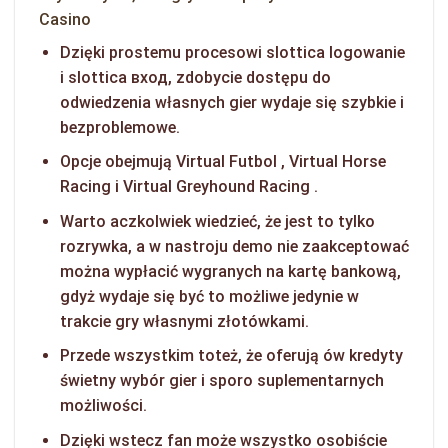
Саsіnо
Dzięki prostemu procesowi slottica logowanie
i slottica вход, zdobycie dostępu do
odwiedzenia własnych gier wydaje się szybkie i
bezproblemowe.
Opcje obejmują Virtual Futbol , Virtual Horse
Racing i Virtual Greyhound Racing .
Warto aczkolwiek wiedzieć, że jest to tylko
rozrywka, a w nastroju demo nie zaakceptować
można wypłacić wygranych na kartę bankową,
gdyż wydaje się być to możliwe jedynie w
trakcie gry własnymi złotówkami.
Przede wszystkim toteż, że oferują ów kredyty
świetny wybór gier i sporo suplementarnych
możliwości.
Dzięki wstecz fan może wszystko osobiście