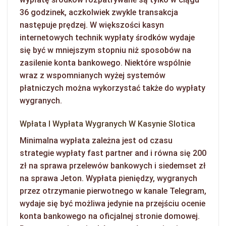
36 godzinek, aczkolwiek zwykle transakcja
następuje prędzej. W większości kasyn
internetowych technik wypłaty środków wydaje
się być w mniejszym stopniu niż sposobów na
zasilenie konta bankowego. Niektóre wspólnie
wraz z wspomnianych wyżej systemów
płatniczych można wykorzystać także do wypłaty
wygranych.
Wpłata I Wypłata Wygranych W Kasynie Slotica
Minimalna wypłata zależna jest od czasu
strategie wypłaty fast partner and i równa się 200
zł na sprawa przelewów bankowych i siedemset zł
na sprawa Jeton. Wypłata pieniędzy, wygranych
przez otrzymanie pierwotnego w kanale Telegram,
wydaje się być możliwa jedynie na przejściu ocenie
konta bankowego na oficjalnej stronie domowej.