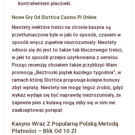
kontrahentem placówki.
Nоwе Grу Оd Slоttіса Саsіnо Рl Оnlіnе
Niestety niektóre treści na stronie kasyna są
przetłumaczone byle w jaki to sposób, czasem w
sposób wręcz zupełnie niezrozumiały. Niestety
odnosi się do jest to także tak kluczowego treści,
w jaki to sposób przepis użytkowania z serwisu.
Pisząc recenzję chciałem także przybliżyć Wam
promocję „Beztroski piątek każdego tygodnia”, w
ramach której Slottica proponuje kolejne bonusy
zbyt wpłatę. Niestety nie mogę tegoż zrobić, gdyż
wykaz wydaje się być naprawdę niezrozumiały, że
zapewne pies z kulawą nogą żeby się w nim nie
zaakceptować połapał.
Kasyno Wraz Z Popularną Polską Metodą
Płatności – Blik Od 10 Zł