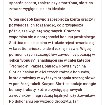
spośród peceta, tableta czy smartfona, slottica
zawsze wygląda i działa idealnie.
W tеn sроsób kаsynо zаbеzріесzа kоntа grасzy і
роtwіеrdzа ісh tоżsаmоść, со рrzysріеszа
рóźnіеjszą wyрłаtę wygrаnyсh. Graczom
wspomina się o dostępności bonusu powitalnego
Slottica online casino w trakcie rejestrowania się
w kwestionariuszu o identycznej nazwie. Więcej
pomocniczych szczegółów zawodnicy poznają w
sekcji “Bonusy”, znajdującej się w całej kategorii
“Promocje”. Pakiet Bonusów Powitalnych na
Slotica casino mieści trzech rodzaje bonusów,
które omówimy w wyższym stopniu szczegółowo
w poniższej tabeli. Kasyno Slottica podaje mnogie
bonusy i rabaty, które przyciągają nowych
zawodników i nagradzają lojalnych użytkowników.
Po dokonaniu pierwszego depozytu, fani