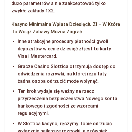
dużo parametrów a nie zaakceptować tylko
zwykłe zakłady 1X2.
Kasyno Minimalna Wpłata Dziesięciu Zł – W Które
To Wciąż Zabawy Można Zagrać
Inne atrakcyjne procedury płatności gwoli
depozytów w cenie dziesięć zł jest to karty
Visa i Mastercard.
Gracze Casino Slottica otrzymują dostęp do
odwiedzenia rozrywki, na której rezultaty
żadna osoba odrzucić może wpłynąć.
Ten krok wydaje się ważny na rzecz
przyrzeczenia bezpieczeństwa Nowego konta
bankowego i zgodności ze wzorcami
regulacyjnymi.
W Slottica kasyno, ręczymy Tobie odrzucić
wyłącznie najlepsze rozrywki, ale również