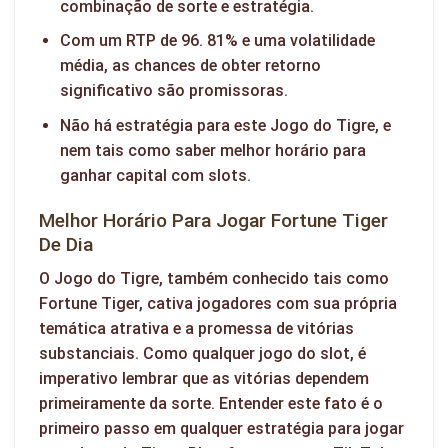
combinação de sorte e estratégia.
Com um RTP de 96. 81% e uma volatilidade
média, as chances de obter retorno
significativo são promissoras.
Não há estratégia para este Jogo do Tigre, e
nem tais como saber melhor horário para
ganhar capital com slots.
Melhor Horário Para Jogar Fortune Tiger
De Dia
O Jogo do Tigre, também conhecido tais como
Fortune Tiger, cativa jogadores com sua própria
temática atrativa e a promessa de vitórias
substanciais. Como qualquer jogo do slot, é
imperativo lembrar que as vitórias dependem
primeiramente da sorte. Entender este fato é o
primeiro passo em qualquer estratégia para jogar