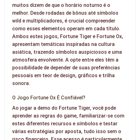
muitos dizem de que o horário noturno é o
melhor. Desde rodadas de bônus até símbolos
wild e multiplicadores, é crucial compreender
como esses elementos operam em cada título.
Ambos estes jogos, Fortune Tiger e Fortune Ox,
apresentam temáticas inspiradas na cultura
asiática, trazendo símbolos auspiciosos e uma
atmosfera envolvente. A opte entre eles têm a
possibilidade de depender de suas preferências
pessoais em teor de design, gráficos e trilha
sonora.
O Jogo Fortune Ox É Confiável?
Ao jogar a demo do Fortune Tiger, você pode
aprender as regras do game, familiarizar-se com
estes diferentes recursos e símbolos e testar
várias estratégias por aposta, tudo isso sem o
risco financeiro. Esse acesso é particularmente