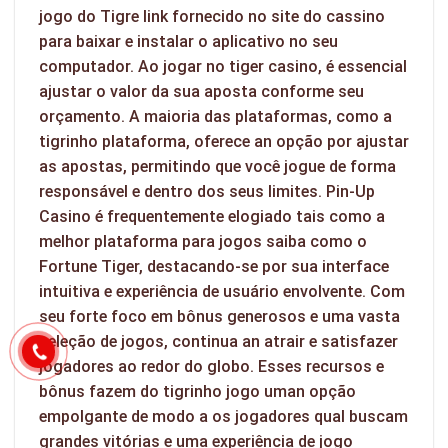
jogo do Tigre link fornecido no site do cassino
para baixar e instalar o aplicativo no seu
computador. Ao jogar no tiger casino, é essencial
ajustar o valor da sua aposta conforme seu
orçamento. A maioria das plataformas, como a
tigrinho plataforma, oferece an opção por ajustar
as apostas, permitindo que você jogue de forma
responsável e dentro dos seus limites. Pin-Up
Casino é frequentemente elogiado tais como a
melhor plataforma para jogos saiba como o
Fortune Tiger, destacando-se por sua interface
intuitiva e experiência de usuário envolvente. Com
seu forte foco em bônus generosos e uma vasta
seleção de jogos, continua an atrair e satisfazer
jogadores ao redor do globo. Esses recursos e
bônus fazem do tigrinho jogo uman opção
empolgante de modo a os jogadores qual buscam
grandes vitórias e uma experiência de jogo