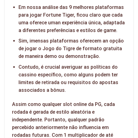
Em nossa análise das 9 melhores plataformas
para jogar Fortune Tiger, ficou claro que cada
uma oferece uman experiência única, adaptada
a diferentes preferências e estilos de game.
Sim, imensas plataformas oferecem an opção
de jogar o Jogo do Tigre de formato gratuita
de maneira demo ou demonstração.
Contudo, é crucial averiguar as políticas do
cassino específico, como alguns podem ter
limites de retirada ou requisitos do apostas
associados a bônus.
Assim como qualquer slot online da PG, cada
rodada é gerada de estilo aleatória e
independente. Portanto, qualquer padrão
percebido anteriormente não influencia em
rodadas futuras. Com 1 multiplicador de até