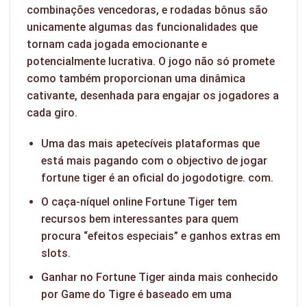
combinações vencedoras, e rodadas bônus são
unicamente algumas das funcionalidades que
tornam cada jogada emocionante e
potencialmente lucrativa. O jogo não só promete
como também proporcionan uma dinâmica
cativante, desenhada para engajar os jogadores a
cada giro.
Uma das mais apetecíveis plataformas que
está mais pagando com o objectivo de jogar
fortune tiger é an oficial do jogodotigre. com.
O caça-níquel online Fortune Tiger tem
recursos bem interessantes para quem
procura “efeitos especiais” e ganhos extras em
slots.
Ganhar no Fortune Tiger ainda mais conhecido
por Game do Tigre é baseado em uma