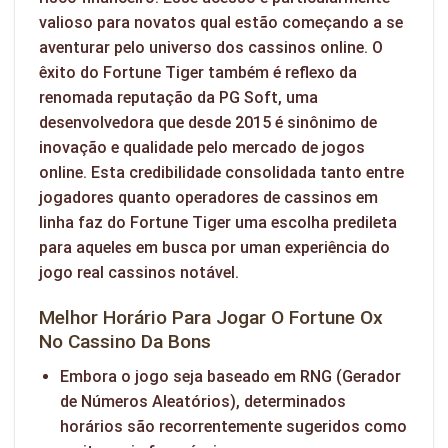
valioso para novatos qual estão começando a se
aventurar pelo universo dos cassinos online. O
êxito do Fortune Tiger também é reflexo da
renomada reputação da PG Soft, uma
desenvolvedora que desde 2015 é sinônimo de
inovação e qualidade pelo mercado de jogos
online. Esta credibilidade consolidada tanto entre
jogadores quanto operadores de cassinos em
linha faz do Fortune Tiger uma escolha predileta
para aqueles em busca por uman experiência do
jogo real cassinos notável.
Melhor Horário Para Jogar O Fortune Ox
No Cassino Da Bons
Embora o jogo seja baseado em RNG (Gerador
de Números Aleatórios), determinados
horários são recorrentemente sugeridos como