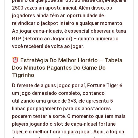
prêmio de que pode ser obtido nesse caça-níquel é
2500 vezes an aposta inicial. Além disso, os
jogadores ainda têm an oportunidade de
reivindicar o jackpot inteiro a qualquer momento.
Ao jogar caça-níqueis, é essencial observar a taxa
RTP (Retorno ao Jogador) – quanto numerário
você receberá de volta ao jogar.
Estratégia Do Melhor Horário – Tabela
Dos Minutos Pagantes Do Game Do
Tigrinho
Diferente de alguns jogos por aí, Fortune Tiger é
um jogo demasiado completo, contando
utilizando uma grade de 3×3, ele apresenta 5
linhas por pagamento para os apostadores
poderem tentar a sorte. O momento que tem mais
players jogando o slot de caça-níquel fortune
tiger, é o melhor horário para jogar. Aqui, a lógica