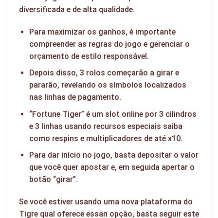
diversificada e de alta qualidade.
Para maximizar os ganhos, é importante
compreender as regras do jogo e gerenciar o
orçamento de estilo responsável.
Depois disso, 3 rolos começarão a girar e
pararão, revelando os símbolos localizados
nas linhas de pagamento.
“Fortune Tiger” é um slot online por 3 cilindros
e 3 linhas usando recursos especiais saiba
como respins e multiplicadores de até x10.
Para dar início no jogo, basta depositar o valor
que você quer apostar e, em seguida apertar o
botão “girar”.
Se você estiver usando uma nova plataforma do
Tigre qual oferece essan opção, basta seguir este