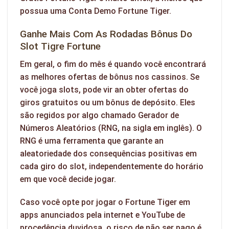
possua uma Conta Demo Fortune Tiger.
Ganhe Mais Com As Rodadas Bônus Do
Slot Tigre Fortune
Em geral, o fim do mês é quando você encontrará
as melhores ofertas de bônus nos cassinos. Se
você joga slots, pode vir an obter ofertas do
giros gratuitos ou um bônus de depósito. Eles
são regidos por algo chamado Gerador de
Números Aleatórios (RNG, na sigla em inglês). O
RNG é uma ferramenta que garante an
aleatoriedade dos consequências positivas em
cada giro do slot, independentemente do horário
em que você decide jogar.
Caso você opte por jogar o Fortune Tiger em
apps anunciados pela internet e YouTube de
procedência duvidosa, o risco de não ser pago é