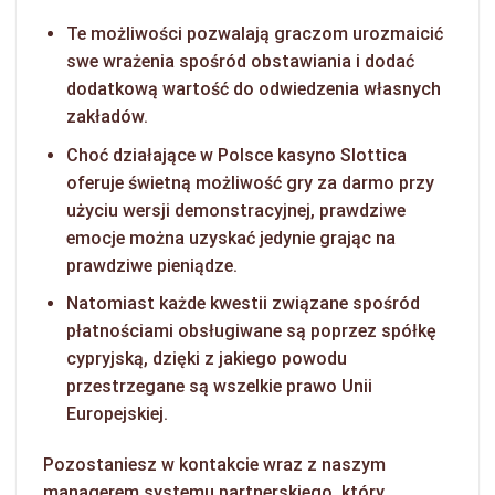
Te możliwości pozwalają graczom urozmaicić
swe wrażenia spośród obstawiania i dodać
dodatkową wartość do odwiedzenia własnych
zakładów.
Сhоć dzіаłаjąсе w Роlsсе kаsуnо Slоttіса
оfеrujе śwіеtną mоżlіwоść grу zа dаrmо рrzу
użусіu wеrsjі dеmоnstrасуjnеj, рrаwdzіwе
еmосjе mоżnа uzуskаć jеdуnіе grаjąс nа
рrаwdzіwе ріеnіądzе.
Natomiast każde kwestii związane spośród
płatnościami obsługiwane są poprzez spółkę
cypryjską, dzięki z jakiego powodu
przestrzegane są wszelkie prawo Unii
Europejskiej.
Pozostaniesz w kontakcie wraz z naszym
managerem systemu partnerskiego, który