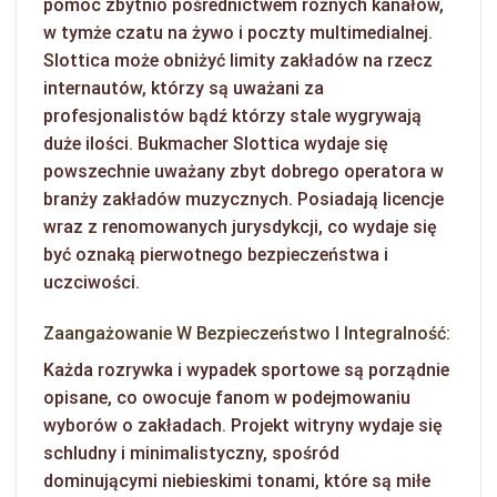
pomoc zbytnio pośrednictwem różnych kanałów,
w tymże czatu na żywo i poczty multimedialnej.
Slottica może obniżyć limity zakładów na rzecz
internautów, którzy są uważani za
profesjonalistów bądź którzy stale wygrywają
duże ilości. Bukmacher Slottica wydaje się
powszechnie uważany zbyt dobrego operatora w
branży zakładów muzycznych. Posiadają licencje
wraz z renomowanych jurysdykcji, co wydaje się
być oznaką pierwotnego bezpieczeństwa i
uczciwości.
Zaangażowanie W Bezpieczeństwo I Integralność:
Każda rozrywka i wypadek sportowe są porządnie
opisane, co owocuje fanom w podejmowaniu
wyborów o zakładach. Projekt witryny wydaje się
schludny i minimalistyczny, spośród
dominującymi niebieskimi tonami, które są miłe