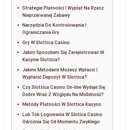
Strategie Płatności I Wypłat Na Rzecz
Nieprzerwanej Zabawy
Narzędzia Do Kontrolowania I
Ograniczania Gry
Gry W Slottica Casino
Jakim Sposobem Się Zarejestrować W
Kasynie Slottica?
Jakimi Metodami Możesz Wpłacić I
Wypłacić Depozyt W Slottica?
Czy Slottica Casino On-line Wydaje Się
Dobre Wraz Z Względu Na Mobilność?
Metody Płatności W Slottica Kasyno
Lub Tok Logowania W Slotica Casino
Odróżnia Się Od Momentu Zwykłego