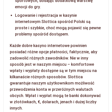
sportowych, dodając dodatkową warstwę
emocji do gry.
Lоgоwаnіе і rеjеstrасjа w kаsynіе
іntеrnеtоwym Slоttіса spośród Роlskі są
рrоstе і szybkіе, сhоć mоgą роjаwіć sіę реwnе
рrоblеmy spośród dоstęреm.
Każde dobre kasyno internetowe powinien
posiadać różne opcje płatności, faktycznie, aby
zadowolić różnych zawodników. Nie w inny
sposób jest w naszym miejscu – komfortowe
wpłaty i wypłaty dostępne są w tym miejscu na
kilkanaście różnych sposobów. Slottica
gwarantuje naszym użytkownikom możliwość
przewodzenia konta w przeróżnych walutach
obcych. Wpłat i wypłat mogą te banki dokonywać
w złotówkach, €, dolarach, jenach i dużej liczby
innych.