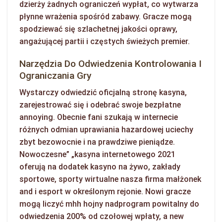
dzierży żadnych ograniczeń wypłat, co wytwarza
płynne wrażenia spośród zabawy. Gracze mogą
spodziewać się szlachetnej jakości oprawy,
angażującej partii i częstych świeżych premier.
Narzędzia Do Odwiedzenia Kontrolowania I
Ograniczania Gry
Wystarczy odwiedzić oficjalną stronę kasyna,
zarejestrować się i odebrać swoje bezpłatne
annoying. Obecnie fani szukają w internecie
różnych odmian uprawiania hazardowej uciechy
zbyt bezowocnie i na prawdziwe pieniądze.
Nowoczesne” „kasyna internetowego 2021
oferują na dodatek kasyno na żywo, zakłady
sportowe, sporty wirtualne nasza firma małżonek
and i esport w określonym rejonie. Nowi gracze
mogą liczyć mhh hojny nadprogram powitalny do
odwiedzenia 200% od czołowej wpłaty, a new