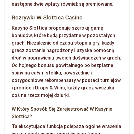
następne dwie wpłaty również są premiowane.
Rozrywki W Slottica Casino
Kasyno Slottica proponuje szeroką gamę
bonusów, które będą przydatne w pozostałych
grach. Niezależnie od czasu stopnia gry, każdy
gracz zostanie nagrodzony i uzyska pomocną
dłoń w poprawieniu swoich doświadczeń w grach.
Od hojnego bonusu powitalnego po bezpłatne
spiny na całym stoliku, powszednie i
cotygodniowe rekompensaty w postaci turniejów
i promocji Drops & Wins, każdy gracz wyszuka
coś na rzecz mojej dziurki.
W Który Sposób Się Zarejestrować W Kasynie
Slottica?
Ta ekscytująca funkcja polepsza ogólne wrażenia
wraz z obstawiania, umożliwiając fanom