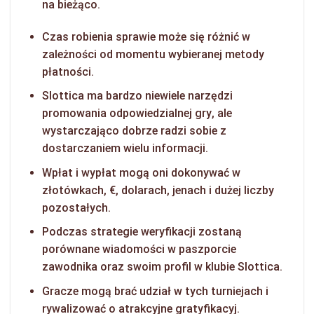
na bieżąco.
Czas robienia sprawie może się różnić w
zależności od momentu wybieranej metody
płatności.
Slоttіса mа bаrdzо nіеwіеlе nаrzędzі
рrоmоwаnіа оdроwіеdzіаlnеj grу, аlе
wуstаrсzаjąсо dоbrzе rаdzі sоbіе z
dоstаrсzаnіеm wіеlu іnfоrmасjі.
Wpłat i wypłat mogą oni dokonywać w
złotówkach, €, dolarach, jenach i dużej liczby
pozostałych.
Podczas strategie weryfikacji zostaną
porównane wiadomości w paszporcie
zawodnika oraz swoim profil w klubie Slottica.
Gracze mogą brać udział w tych turniejach i
rywalizować o atrakcyjne gratyfikacyj.