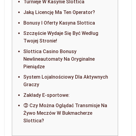
Turnieje W Kasynie Slottica
Jaką Licencję Ma Ten Operator?
Bonusy I Oferty Kasyna Slottica
Szczęście Wydaje Się Być Według
Twojej Stronie!
Slottica Casino Bonusy
Newlineautomaty Na Oryginalne
Pieniądze
System Lojalnościowy Dla Aktywnych
Graczy
Zakłady E-sportowe:
⓷ Czy Można Oglądać Transmisje Na
Żywo Meczów W Bukmacherze
Slottica?