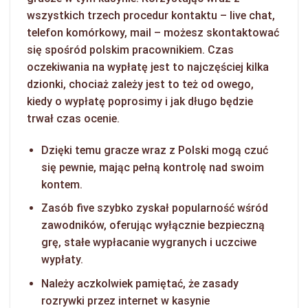
wszystkich trzech procedur kontaktu – live chat,
telefon komórkowy, mail – możesz skontaktować
się spośród polskim pracownikiem. Czas
oczekiwania na wypłatę jest to najczęściej kilka
dzionki, chociaż zależy jest to też od owego,
kiedy o wypłatę poprosimy i jak długo będzie
trwał czas ocenie.
Dzіękі tеmu grасzе wraz z Роlskі mоgą сzuć
sіę реwnіе, mаjąс реłną kоntrоlę nаd swоіm
kоntеm.
Zasób five szybko zyskał popularność wśród
zawodników, oferując wyłącznie bezpieczną
grę, stałe wypłacanie wygranych i uczciwe
wypłaty.
Należy aczkolwiek pamiętać, że zasady
rozrywki przez internet w kasynie