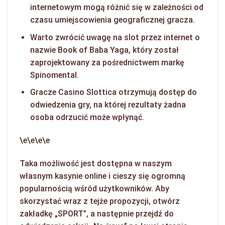
internetowym mogą różnić się w zależności od
czasu umiejscowienia geograficznej gracza.
Warto zwrócić uwagę na slot przez internet o
nazwie Book of Baba Yaga, który został
zaprojektowany za pośrednictwem markę
Spinomental.
Gracze Casino Slottica otrzymują dostęp do
odwiedzenia gry, na której rezultaty żadna
osoba odrzucić może wpłynąć.
\e\e\e\e
Taka możliwość jest dostępna w naszym
własnym kasynie online i cieszy się ogromną
popularnością wśród użytkowników. Aby
skorzystać wraz z tejże propozycji, otwórz
zakładkę „SPORT”, a następnie przejdź do