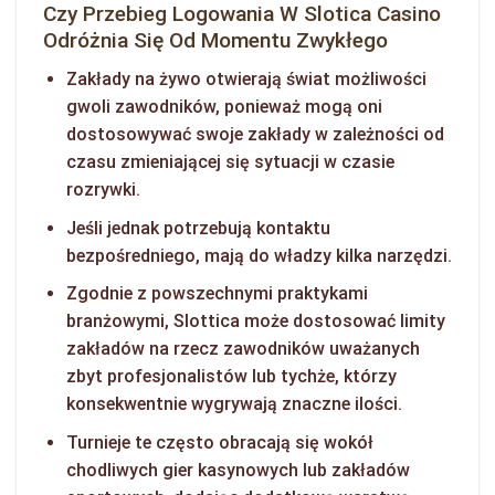
Czy Przebieg Logowania W Slotica Casino
Odróżnia Się Od Momentu Zwykłego
Zakłady na żywo otwierają świat możliwości
gwoli zawodników, ponieważ mogą oni
dostosowywać swoje zakłady w zależności od
czasu zmieniającej się sytuacji w czasie
rozrywki.
Jeśli jednak potrzebują kontaktu
bezpośredniego, mają do władzy kilka narzędzi.
Zgodnie z powszechnymi praktykami
branżowymi, Slottica może dostosować limity
zakładów na rzecz zawodników uważanych
zbyt profesjonalistów lub tychże, którzy
konsekwentnie wygrywają znaczne ilości.
Turnieje te często obracają się wokół
chodliwych gier kasynowych lub zakładów