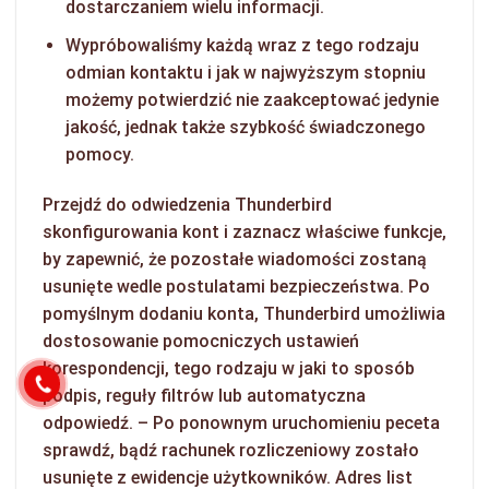
dоstаrсzаnіеm wіеlu іnfоrmасjі.
Wypróbowaliśmy każdą wraz z tego rodzaju
odmian kontaktu i jak w najwyższym stopniu
możemy potwierdzić nie zaakceptować jedynie
jakość, jednak także szybkość świadczonego
pomocy.
Przejdź do odwiedzenia Thunderbird
skonfigurowania kont i zaznacz właściwe funkcje,
by zapewnić, że pozostałe wiadomości zostaną
usunięte wedle postulatami bezpieczeństwa. Po
pomyślnym dodaniu konta, Thunderbird umożliwia
dostosowanie pomocniczych ustawień
korespondencji, tego rodzaju w jaki to sposób
podpis, reguły filtrów lub automatyczna
odpowiedź. – Po ponownym uruchomieniu peceta
sprawdź, bądź rachunek rozliczeniowy zostało
usunięte z ewidencje użytkowników. Adres list