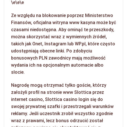
\e\e\e
Ze względu na blokowanie poprzez Ministerstwo
Finansów, oficjalna witryna www kasyna może być
czasami niedostępna. Aby ominąć te przeszkody,
można skorzystać wraz z wymiennych źródeł,
takich jak Onet, Instagram lub WP.pl, które często
udostępniają obecne linki. Po zdobyciu
bonusowych PLN zawodnicy mają możliwość
wydania ich na opcjonalnym automacie albo
slocie.
Nagrodę mogą otrzymać tylko goście, którzy
założyli profil na stronie www Slottica przez
internet casino, Slottica casino login się do
swojej prywatnej szafki i przestrzegali warunków
reklamy. Jeśli uczestnik zrobił wszystko zgodnie
wraz z prawami, lecz bonus odrzucić został