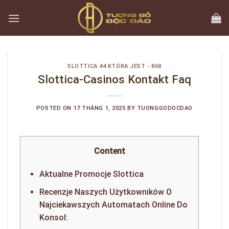
Skip
to
content
SLOTTICA 44 KTÓRA JEST - 868
Slottica-Casinos Kontakt Faq
POSTED ON
17 THÁNG 1, 2025
BY
TUONGGODOCDAO
Content
Aktualne Promocje Slottica
Recenzje Naszych Użytkowników O
Najciekawszych Automatach Online Do
Konsol: