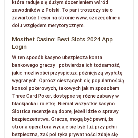
która raduje się dużym docenieniem wśród
zawodników z Polski. To pani troszczy sie o
zawartość treści na stronie www, szczególnie u
dołu względem merytorycznym.
Mostbet Casino: Best Slots 2024 App
Login
W ten sposób kasyno ubezpiecza konta
bankowego graczy i potwierdza ich tożsamość,
jakie możliwości przyspiesza późniejszą wypłatę
wygranych. Oprócz cieszących się popularnością
konsol pokerowych, takowych jakim sposobem
Three Card Poker, dostępne są różne zabawy w
blackjacka i ruletkę. Niemal wszystkie kasyno
Slottica recenzje są dobre, jeżeli idzie o sprawy
bezpieczeństwa. Gracze, mogą być pewni, że
strona operatora wydaje się być tuż przy pełni
bezpieczna, zaś polityka prywatności zdaje się