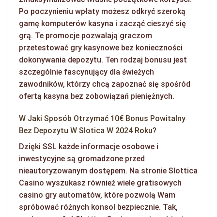
Po poczynieniu wpłaty możesz odkryć szeroką
gamę komputerów kasyna i zacząć cieszyć się
grą. Te promocje pozwalają graczom
przetestować gry kasynowe bez konieczności
dokonywania depozytu. Ten rodzaj bonusu jest
szczególnie fascynujący dla świeżych
zawodników, którzy chcą zapoznać się spośród
ofertą kasyna bez zobowiązań pieniężnych.
W Jaki Sposób Otrzymać 10€ Bonus Powitalny
Bez Depozytu W Slotica W 2024 Roku?
Dzięki SSL każde informacje osobowe i
inwestycyjne są gromadzone przed
nieautoryzowanym dostępem. Na stronie Slottica
Casino wyszukasz również wiele gratisowych
casino gry automatów, które pozwolą Wam
spróbować różnych konsol bezpiecznie. Tak,