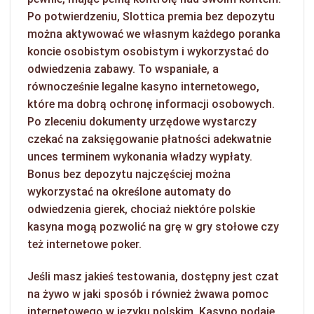
Po potwierdzeniu, Slottica premia bez depozytu
można aktywować we własnym każdego poranka
koncie osobistym osobistym i wykorzystać do
odwiedzenia zabawy. To wspaniałe, a
równocześnie legalne kasyno internetowego,
które ma dobrą ochronę informacji osobowych.
Po zleceniu dokumenty urzędowe wystarczy
czekać na zaksięgowanie płatności adekwatnie
unces terminem wykonania władzy wypłaty.
Bonus bez depozytu najczęściej można
wykorzystać na określone automaty do
odwiedzenia gierek, chociaż niektóre polskie
kasyna mogą pozwolić na grę w gry stołowe czy
też internetowe poker.
Jeśli masz jakieś testowania, dostępny jest czat
na żywo w jaki sposób i również żwawa pomoc
internetowego w języku polskim. Kasyno podaje