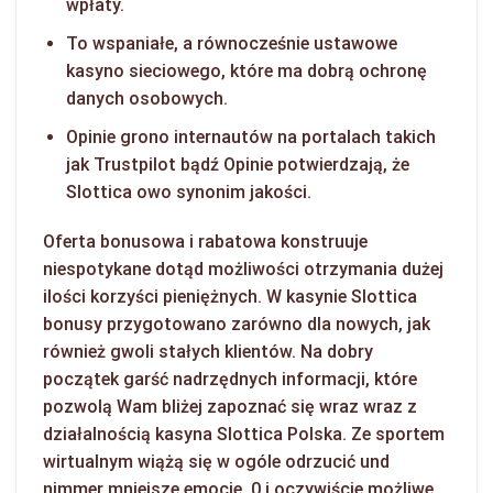
wpłaty.
To wspaniałe, a równocześnie ustawowe
kasyno sieciowego, które ma dobrą ochronę
danych osobowych.
Opinie grono internautów na portalach takich
jak Trustpilot bądź Opinie potwierdzają, że
Slottica owo synonim jakości.
Oferta bonusowa i rabatowa konstruuje
niespotykane dotąd możliwości otrzymania dużej
ilości korzyści pieniężnych. W kasynie Slottica
bonusy przygotowano zarówno dla nowych, jak
również gwoli stałych klientów. Na dobry
początek garść nadrzędnych informacji, które
pozwolą Wam bliżej zapoznać się wraz wraz z
działalnością kasyna Slottica Polska. Ze sportem
wirtualnym wiążą się w ogóle odrzucić und
nimmer mniejsze emocje, 0 i oczywiście możliwe