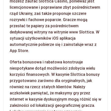
możesz zaufać Slottica Casino, ponieważ jest
licencjonowane i poprawiane zbyt pośrednictwem
rząd Ukrainy, zaś także proponuje szczere
rozrywki i fachowe poparcie. Gracze mogą
przesłać te papiery za pośrednictwem
dedykowanej witryny na witrynie www Slottica. W
sytuacji użytkowników iOS aplikacja
automatycznie pobierze się i zainstaluje wraz z
App Store.
Oferta bonusowa i rabatowa konstruuje
niespotykane dotąd możliwości zdobycia wielu
korzyści finansowych. W kasynie Slottica bonusy
przygotowano zarówno dla oryginalnych, jak
również na rzecz stałych klientów. Należy
aczkolwiek pamiętać, że maksymy gry przez
internet w kasynie dyskusyjnym mogą różnić się w
zależności od lokalizacji geograficznej gracza.