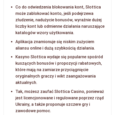
Co do odwiedzenia blokowania kont, Slottica
może zablokować konto, jeśli podejrzewa
złudzenie, nadużycie bonusów, wyraźnie dużej
liczby kont lub odmienne działania naruszające
katalogów wzory użytkowania.
Aplikacja znamionuje się niskim zużyciem
aliansu online i dużą szybkością działania.
Kasyno Slottica wydaje się popularne spośród
kuszących bonusów i propozycji rabatowych,
które mają na zamiarze przyciągnięcie
oryginalnych graczy i wikt zaangażowania
aktualnych.
Tak, możesz zaufać Slottica Casino, ponieważ
jest licencjonowane i regulowane poprzez rząd
Ukrainy, a także proponuje szczere gry i
zawodowe pomoc.