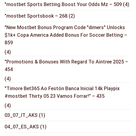
"mostbet Sports Betting Boost Your Odds Mz – 509
(4)
"mostbet Sportsbook – 268
(2)
"New Mostbet Bonus Program Code "dimers" Unlocks
$1k+ Copa America Added Bonus For Soccer Betting –
859
(4)
"Promotions & Bonuses With Regard To Aintree 2025 –
454
(4)
"Timore Bet365 Ao Festón Banca Inicial 14k Playpix
#mostbet Thirty 05 23 Vamos Forrar!" – 435
(4)
03_07_IT_AKS
(1)
04_07_ES_AKS
(1)