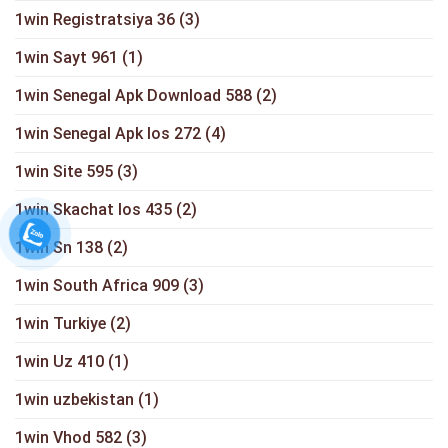
1win Registratsiya 36
(3)
1win Sayt 961
(1)
1win Senegal Apk Download 588
(2)
1win Senegal Apk Ios 272
(4)
1win Site 595
(3)
1win Skachat Ios 435
(2)
1win Sn 138
(2)
1win South Africa 909
(3)
1win Turkiye
(2)
1win Uz 410
(1)
1win uzbekistan
(1)
1win Vhod 582
(3)