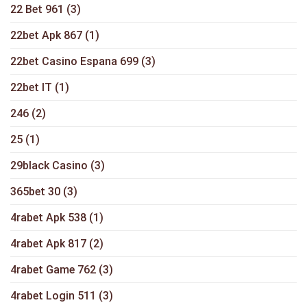
22 Bet 961
(3)
22bet Apk 867
(1)
22bet Casino Espana 699
(3)
22bet IT
(1)
246
(2)
25
(1)
29black Casino
(3)
365bet 30
(3)
4rabet Apk 538
(1)
4rabet Apk 817
(2)
4rabet Game 762
(3)
4rabet Login 511
(3)