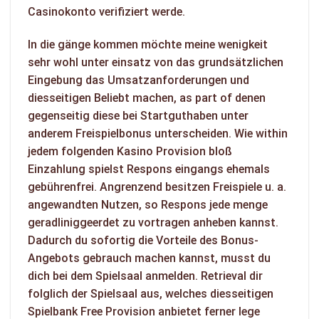
Casinokonto verifiziert werde.
In die gänge kommen möchte meine wenigkeit
sehr wohl unter einsatz von das grundsätzlichen
Eingebung das Umsatzanforderungen und
diesseitigen Beliebt machen, as part of denen
gegenseitig diese bei Startguthaben unter
anderem Freispielbonus unterscheiden. Wie within
jedem folgenden Kasino Provision bloß
Einzahlung spielst Respons eingangs ehemals
gebührenfrei. Angrenzend besitzen Freispiele u. a.
angewandten Nutzen, so Respons jede menge
geradliniggeerdet zu vortragen anheben kannst.
Dadurch du sofortig die Vorteile des Bonus-
Angebots gebrauch machen kannst, musst du
dich bei dem Spielsaal anmelden. Retrieval dir
folglich der Spielsaal aus, welches diesseitigen
Spielbank Free Provision anbietet ferner lege