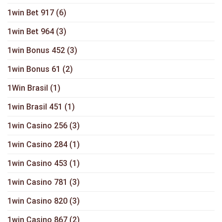
1win Bet 917
(6)
1win Bet 964
(3)
1win Bonus 452
(3)
1win Bonus 61
(2)
1Win Brasil
(1)
1win Brasil 451
(1)
1win Casino 256
(3)
1win Casino 284
(1)
1win Casino 453
(1)
1win Casino 781
(3)
1win Casino 820
(3)
1win Casino 867
(2)