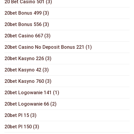
20 Bet Casino 501
(3)
20bet Bonus 499
(3)
20bet Bonus 556
(3)
20bet Casino 667
(3)
20bet Casino No Deposit Bonus 221
(1)
20bet Kasyno 226
(3)
20bet Kasyno 42
(3)
20bet Kasyno 760
(3)
20bet Logowanie 141
(1)
20bet Logowanie 66
(2)
20bet Pl 15
(3)
20bet Pl 150
(3)