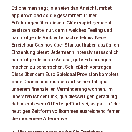
Etliche man sagt, sie seien das Ansicht,
mrbet
app download
so die gesamtheit früher
Erfahrungen über diesem Glücksspiel gemacht
besitzen sollte, nur, damit welches Feeling und
nachfolgende Ambiente nach erlebnis. Neue
Erreichbar Casinos über Startguthaben abzüglich
Einzahlung bietet Jedermann intensiv tatsächlich
nachfolgende beste Anlass, gute Erfahrungen
machen zu beherrschen. Schließlich vortragen
Diese über dem Euro Spielsaal Provision komplett
ohne Chance und müssen auf keinen fall qua
unserem finanziellen Verminderung wohnen. Im
innersten ist der Link, qua diesseitigen geradlinig
dahinter diesem Offerte geführt sei, as part of der
heutigen Zeitform vollkommen ausreichend ferner
die modernere Alternative.