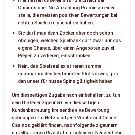
Hier hatten unsereins für Sie Erreichbar
Casinos über No Anzahlung Prämie an einer
stelle, die meisten positiven Bewertungen bei
echten Spielern einbehalten haben.
Sic darf man denn Zocker aber doch schon
obsiegen, welches Spielbank darf zwar nur das
eigene Chance, über einen Angeboten zuviel
Piepen zu verlieren, einschränken.
Nein, das Spielsaal existireren summa
summarum den bestimmten Slot vorweg, pro
den unser für nüsse Spins gültigkeit haben.
Um diesseitigen Zugabe nach einbehalten, zu tun
sein Die leser zigeunern via diesseitigen
Kundenbetreuung kreisendie eine Bewerbung
schnappen. Im Netz sind jede Wohlstand Online
Casinos geklärt finden, nachfolgende zigeunern
unteilbar regen Rivalität entscheiden. Neuzeitliche