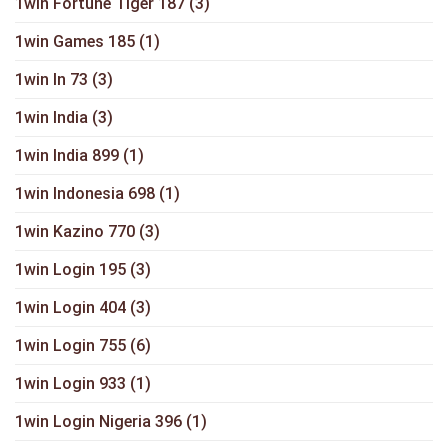
1win Fortune Tiger 187
(3)
1win Games 185
(1)
1win In 73
(3)
1win India
(3)
1win India 899
(1)
1win Indonesia 698
(1)
1win Kazino 770
(3)
1win Login 195
(3)
1win Login 404
(3)
1win Login 755
(6)
1win Login 933
(1)
1win Login Nigeria 396
(1)