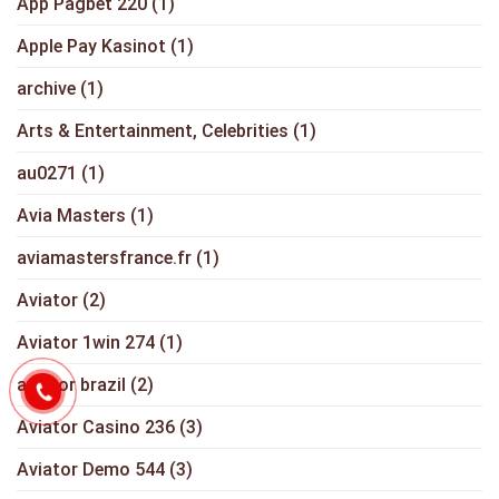
App Pagbet 220
(1)
Apple Pay Kasinot
(1)
archive
(1)
Arts & Entertainment, Celebrities
(1)
au0271
(1)
Avia Masters
(1)
aviamastersfrance.fr
(1)
Aviator
(2)
Aviator 1win 274
(1)
aviator brazil
(2)
Aviator Casino 236
(3)
Aviator Demo 544
(3)