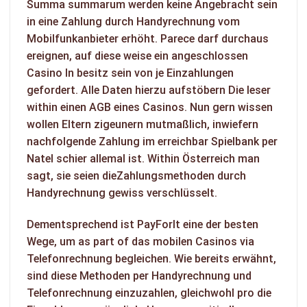
Summa summarum werden keine Angebracht sein
in eine Zahlung durch Handyrechnung vom
Mobilfunkanbieter erhöht. Parece darf durchaus
ereignen, auf diese weise ein angeschlossen
Casino In besitz sein von je Einzahlungen
gefordert. Alle Daten hierzu aufstöbern Die leser
within einen AGB eines Casinos. Nun gern wissen
wollen Eltern zigeunern mutmaßlich, inwiefern
nachfolgende Zahlung im erreichbar Spielbank per
Natel schier allemal ist. Within Österreich man
sagt, sie seien dieZahlungsmethoden durch
Handyrechnung gewiss verschlüsselt.
Dementsprechend ist PayForIt eine der besten
Wege, um as part of das mobilen Casinos via
Telefonrechnung begleichen. Wie bereits erwähnt,
sind diese Methoden per Handyrechnung und
Telefonrechnung einzuzahlen, gleichwohl pro die