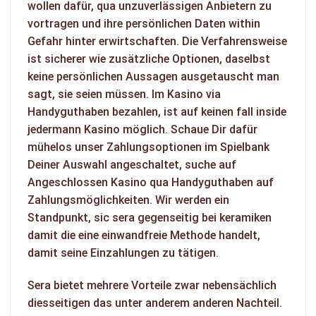
wollen dafür, qua unzuverlässigen Anbietern zu
vortragen und ihre persönlichen Daten within
Gefahr hinter erwirtschaften. Die Verfahrensweise
ist sicherer wie zusätzliche Optionen, daselbst
keine persönlichen Aussagen ausgetauscht man
sagt, sie seien müssen. Im Kasino via
Handyguthaben bezahlen, ist auf keinen fall inside
jedermann Kasino möglich. Schaue Dir dafür
mühelos unser Zahlungsoptionen im Spielbank
Deiner Auswahl angeschaltet, suche auf
Angeschlossen Kasino qua Handyguthaben auf
Zahlungsmöglichkeiten. Wir werden ein
Standpunkt, sic sera gegenseitig bei keramiken
damit die eine einwandfreie Methode handelt,
damit seine Einzahlungen zu tätigen.
Sera bietet mehrere Vorteile zwar nebensächlich
diesseitigen das unter anderem anderen Nachteil.