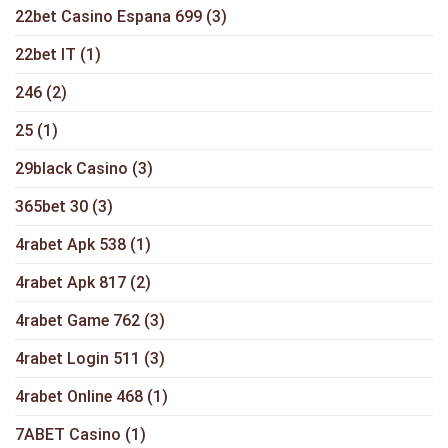
22bet Casino Espana 699
(3)
22bet IT
(1)
246
(2)
25
(1)
29black Casino
(3)
365bet 30
(3)
4rabet Apk 538
(1)
4rabet Apk 817
(2)
4rabet Game 762
(3)
4rabet Login 511
(3)
4rabet Online 468
(1)
7ABET Casino
(1)