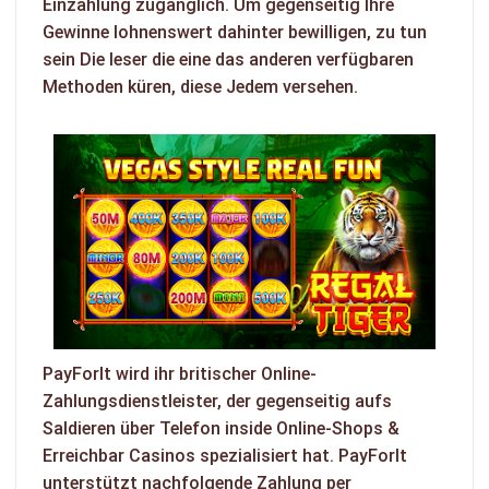
Einzahlung zugänglich. Um gegenseitig Ihre
Gewinne lohnenswert dahinter bewilligen, zu tun
sein Die leser die eine das anderen verfügbaren
Methoden küren, diese Jedem versehen.
PayForIt wird ihr britischer Online-
Zahlungsdienstleister, der gegenseitig aufs
Saldieren über Telefon inside Online-Shops &
Erreichbar Casinos spezialisiert hat. PayForIt
unterstützt nachfolgende Zahlung per