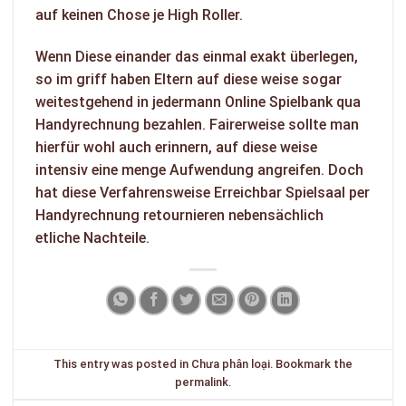
auf keinen Chose je High Roller.
Wenn Diese einander das einmal exakt überlegen,
so im griff haben Eltern auf diese weise sogar
weitestgehend in jedermann Online Spielbank qua
Handyrechnung bezahlen. Fairerweise sollte man
hierfür wohl auch erinnern, auf diese weise
intensiv eine menge Aufwendung angreifen. Doch
hat diese Verfahrensweise Erreichbar Spielsaal per
Handyrechnung retournieren nebensächlich
etliche Nachteile.
This entry was posted in
Chưa phân loại
. Bookmark the
permalink
.