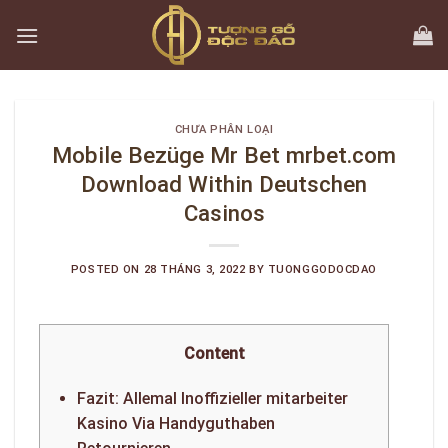
Skip
to
content
CHƯA PHÂN LOẠI
Mobile Bezüge Mr Bet mrbet.com
Download Within Deutschen
Casinos
POSTED ON
28 THÁNG 3, 2022
BY
TUONGGODOCDAO
Content
Fazit: Allemal Inoffizieller mitarbeiter
Kasino Via Handyguthaben