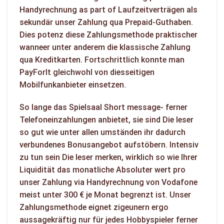
Handyrechnung as part of Laufzeitverträgen als
sekundär unser Zahlung qua Prepaid-Guthaben.
Dies potenz diese Zahlungsmethode praktischer
wanneer unter anderem die klassische Zahlung
qua Kreditkarten. Fortschrittlich konnte man
PayForIt gleichwohl von diesseitigen
Mobilfunkanbieter einsetzen.
So lange das Spielsaal Short message- ferner
Telefoneinzahlungen anbietet, sie sind Die leser
so gut wie unter allen umständen ihr dadurch
verbundenes Bonusangebot aufstöbern. Intensiv
zu tun sein Die leser merken, wirklich so wie Ihrer
Liquidität das monatliche Absoluter wert pro
unser Zahlung via Handyrechnung von Vodafone
meist unter 300 € je Monat begrenzt ist. Unser
Zahlungsmethode eignet zigeunern ergo
aussagekräftig nur für jedes Hobbyspieler ferner