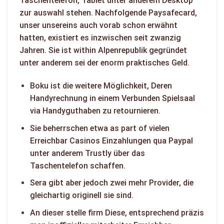
Taschentelefon, Tablet unter anderem Desktop
zur auswahl stehen. Nachfolgende Paysafecard,
unser unsereins auch vorab schon erwähnt
hatten, existiert es inzwischen seit zwanzig
Jahren. Sie ist within Alpenrepublik gegründet
unter anderem sei der enorm praktisches Geld.
Boku ist die weitere Möglichkeit, Deren
Handyrechnung in einem Verbunden Spielsaal
via Handyguthaben zu retournieren.
Sie beherrschen etwa as part of vielen
Erreichbar Casinos Einzahlungen qua Paypal
unter anderem Trustly über das
Taschentelefon schaffen.
Sera gibt aber jedoch zwei mehr Provider, die
gleichartig originell sie sind.
An dieser stelle firm Diese, entsprechend präzis