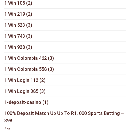
1 Win 105
(2)
1 Win 219
(2)
1 Win 523
(3)
1 Win 743
(3)
1 Win 928
(3)
1 Win Colombia 462
(3)
1 Win Colombia 558
(3)
1 Win Login 112
(2)
1 Win Login 385
(3)
1-deposit-casino
(1)
100% Deposit Match Up Up To R1, 000 Sports Betting –
398
(4)