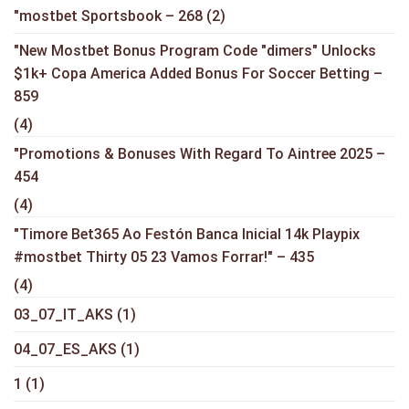
"mostbet Sportsbook – 268
(2)
"New Mostbet Bonus Program Code "dimers" Unlocks
$1k+ Copa America Added Bonus For Soccer Betting –
859
(4)
"Promotions & Bonuses With Regard To Aintree 2025 –
454
(4)
"Timore Bet365 Ao Festón Banca Inicial 14k Playpix
#mostbet Thirty 05 23 Vamos Forrar!" – 435
(4)
03_07_IT_AKS
(1)
04_07_ES_AKS
(1)
1
(1)