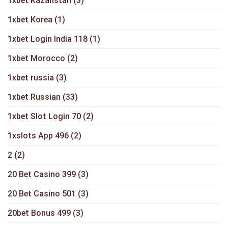
1xbet Kazahstan
(3)
1xbet Korea
(1)
1xbet Login India 118
(1)
1xbet Morocco
(2)
1xbet russia
(3)
1xbet Russian
(33)
1xbet Slot Login 70
(2)
1xslots App 496
(2)
2
(2)
20 Bet Casino 399
(3)
20 Bet Casino 501
(3)
20bet Bonus 499
(3)