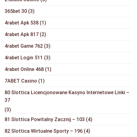
365bet 30
(3)
4rabet Apk 538
(1)
4rabet Apk 817
(2)
4rabet Game 762
(3)
4rabet Login 511
(3)
4rabet Online 468
(1)
7ABET Casino
(1)
80 Slottica Licencjonowane Kasyno Internetowe Linki –
37
(3)
81 Slottica Powitalny Zacznij – 103
(4)
82 Slottica Wirtualne Sporty – 196
(4)