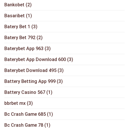
Bankobet
(2)
Basaribet
(1)
Batery Bet 1
(3)
Batery Bet 792
(2)
Baterybet App 963
(3)
Baterybet App Download 600
(3)
Baterybet Download 495
(3)
Battery Betting App 999
(3)
Battery Casino 567
(1)
bbrbet mx
(3)
Bc Crash Game 685
(1)
Bc Crash Game 78
(1)