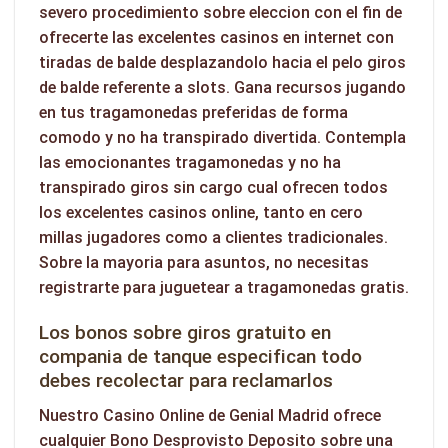
severo procedimiento sobre eleccion con el fin de
ofrecerte las excelentes casinos en internet con
tiradas de balde desplazandolo hacia el pelo giros
de balde referente a slots. Gana recursos jugando
en tus tragamonedas preferidas de forma
comodo y no ha transpirado divertida. Contempla
las emocionantes tragamonedas y no ha
transpirado giros sin cargo cual ofrecen todos
los excelentes casinos online, tanto en cero
millas jugadores como a clientes tradicionales.
Sobre la mayoria para asuntos, no necesitas
registrarte para juguetear a tragamonedas gratis.
Los bonos sobre giros gratuito en
compania de tanque especifican todo
debes recolectar para reclamarlos
Nuestro Casino Online de Genial Madrid ofrece
cualquier Bono Desprovisto Deposito sobre una