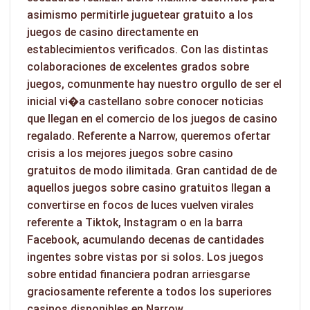
asimismo permitirle juguetear gratuito a los
juegos de casino directamente en
establecimientos verificados. Con las distintas
colaboraciones de excelentes grados sobre
juegos, comunmente hay nuestro orgullo de ser el
inicial vi�a castellano sobre conocer noticias
que llegan en el comercio de los juegos de casino
regalado. Referente a Narrow, queremos ofertar
crisis a los mejores juegos sobre casino
gratuitos de modo ilimitada. Gran cantidad de de
aquellos juegos sobre casino gratuitos llegan a
convertirse en focos de luces vuelven virales
referente a Tiktok, Instagram o en la barra
Facebook, acumulando decenas de cantidades
ingentes sobre vistas por si solos. Los juegos
sobre entidad financiera podran arriesgarse
graciosamente referente a todos los superiores
casinos disponibles en Narrow.