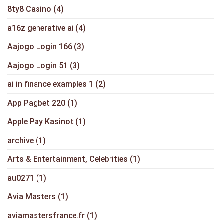
8ty8 Casino
(4)
a16z generative ai
(4)
Aajogo Login 166
(3)
Aajogo Login 51
(3)
ai in finance examples 1
(2)
App Pagbet 220
(1)
Apple Pay Kasinot
(1)
archive
(1)
Arts & Entertainment, Celebrities
(1)
au0271
(1)
Avia Masters
(1)
aviamastersfrance.fr
(1)