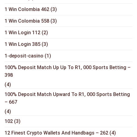
1 Win Colombia 462
(3)
1 Win Colombia 558
(3)
1 Win Login 112
(2)
1 Win Login 385
(3)
1-deposit-casino
(1)
100% Deposit Match Up Up To R1, 000 Sports Betting –
398
(4)
100% Deposit Match Upward To R1, 000 Sports Betting
– 667
(4)
102
(3)
12 Finest Crypto Wallets And Handbags – 262
(4)