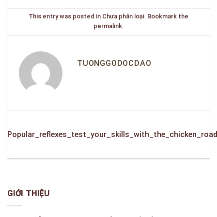
This entry was posted in
Chưa phân loại
. Bookmark the
permalink
.
TUONGGODOCDAO
Popular_reflexes_test_your_skills_with_the_chicken_ro
GIỚI THIỆU