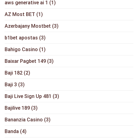
aws generative ai 1
(1)
AZ Most BET
(1)
Azerbajany Mostbet
(3)
b1bet apostas
(3)
Bahigo Casino
(1)
Baixar Pagbet 149
(3)
Baji 182
(2)
Baji 3
(3)
Baji Live Sign Up 481
(3)
Bajilive 189
(3)
Bananzia Casino
(3)
Banda
(4)