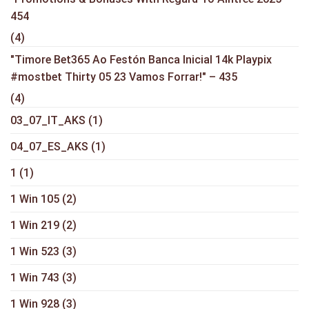
454
(4)
"Timore Bet365 Ao Festón Banca Inicial 14k Playpix
#mostbet Thirty 05 23 Vamos Forrar!" – 435
(4)
03_07_IT_AKS
(1)
04_07_ES_AKS
(1)
1
(1)
1 Win 105
(2)
1 Win 219
(2)
1 Win 523
(3)
1 Win 743
(3)
1 Win 928
(3)