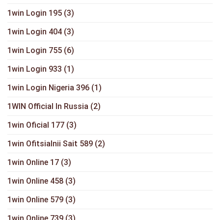
1win Login 195
(3)
1win Login 404
(3)
1win Login 755
(6)
1win Login 933
(1)
1win Login Nigeria 396
(1)
1WIN Official In Russia
(2)
1win Oficial 177
(3)
1win Ofitsialnii Sait 589
(2)
1win Online 17
(3)
1win Online 458
(3)
1win Online 579
(3)
1win Online 739
(3)