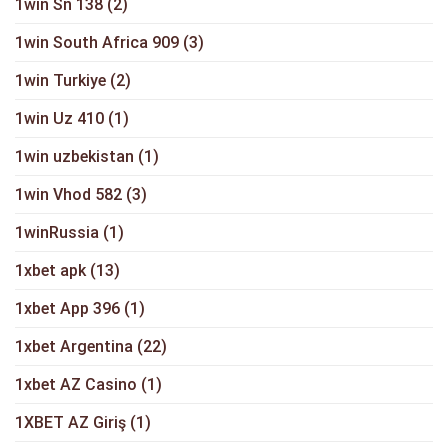
1win Sn 138
(2)
1win South Africa 909
(3)
1win Turkiye
(2)
1win Uz 410
(1)
1win uzbekistan
(1)
1win Vhod 582
(3)
1winRussia
(1)
1xbet apk
(13)
1xbet App 396
(1)
1xbet Argentina
(22)
1xbet AZ Casino
(1)
1XBET AZ Giriş
(1)