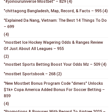
"#joinouruniverse Mostbet" – 829
(4)
"chittagong Bangladesh, Map, Record, & Facts – 995
(4)
"Explained Da Nang, Vietnam: The Best 14 Things To Do
– 699
(4)
"mostbet Ice Hockey Wagering Odds & Ranges Review
Of Just About All Leagues – 955
(2)
"mostbet Sports Betting Boost Your Odds Mz – 509
(4)
"mostbet Sportsbook – 268
(2)
"New Mostbet Bonus Program Code "dimers" Unlocks
$1k+ Copa America Added Bonus For Soccer Betting –
859
(4)
"Promotions & Bonuses With Regard To Aintree 2025 –