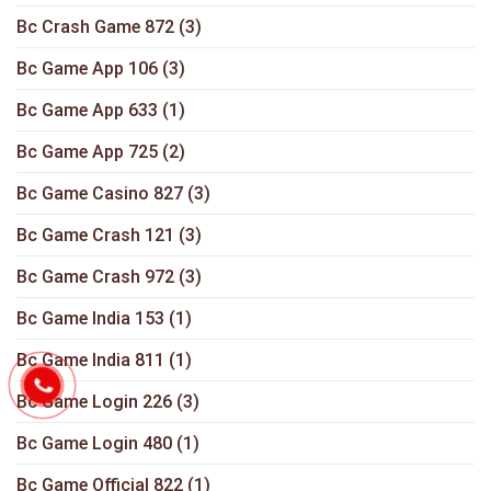
Bc Crash Game 872
(3)
Bc Game App 106
(3)
Bc Game App 633
(1)
Bc Game App 725
(2)
Bc Game Casino 827
(3)
Bc Game Crash 121
(3)
Bc Game Crash 972
(3)
Bc Game India 153
(1)
Bc Game India 811
(1)
Bc Game Login 226
(3)
Bc Game Login 480
(1)
Bc Game Official 822
(1)