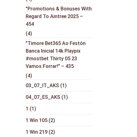
"Promotions & Bonuses With
Regard To Aintree 2025 –
454
(4)
"Timore Bet365 Ao Festón
Banca Inicial 14k Playpix
#mostbet Thirty 05 23
Vamos Forrar!" – 435
(4)
03_07_IT_AKS
(1)
04_07_ES_AKS
(1)
1
(1)
1 Win 105
(2)
1 Win 219
(2)