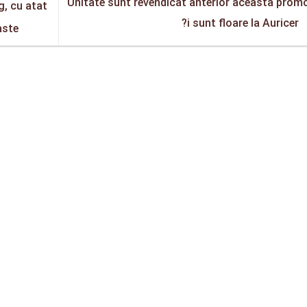
Unitate sunt revendicat anterior aceasta prom
g, cu atat
?i sunt floare la Auricer
aste