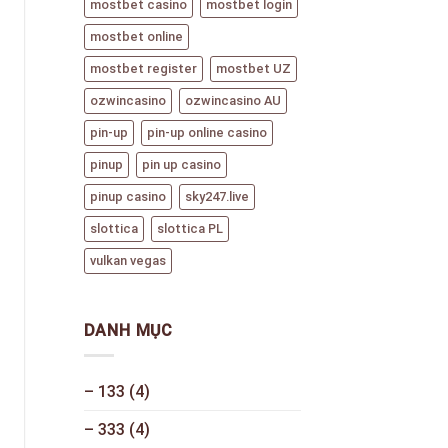
mostbet casino
mostbet login
mostbet online
mostbet register
mostbet UZ
ozwincasino
ozwincasino AU
pin-up
pin-up online casino
pinup
pin up casino
pinup casino
sky247.live
slottica
slottica PL
vulkan vegas
DANH MỤC
– 133
(4)
– 333
(4)