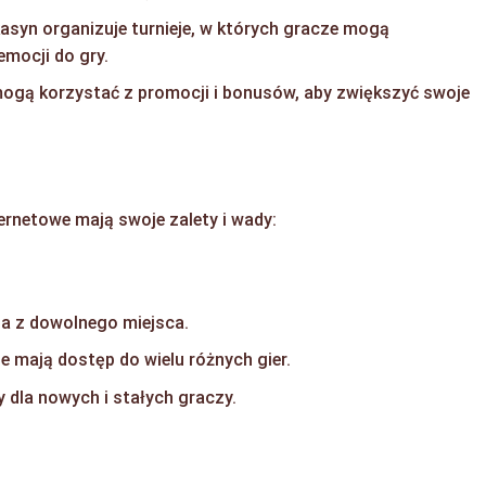
kasyn organizuje turnieje, w których gracze mogą
emocji do gry.
ogą korzystać z promocji i bonusów, aby zwiększyć swoje
ernetowe mają swoje zalety i wady:
a z dowolnego miejsca.
e mają dostęp do wielu różnych gier.
y dla nowych i stałych graczy.