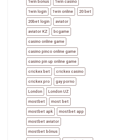
1win bonus
1win casino
1win login
1win online
20 bet
20bet login
aviator
aviator KZ
bcgame
casino online game
casino pinco online game
casino pin up online game
crickex bet
crickex casino
crickex pro
gay porno
London
London UZ
mostbet
most bet
mostbet apk
mostbet app
mostbet aviator
mostbet bônus