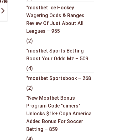
o?ie
"mostbet Ice Hockey
Wagering Odds & Ranges
Review Of Just About All
Leagues – 955
(2)
"mostbet Sports Betting
Boost Your Odds Mz – 509
(4)
"mostbet Sportsbook – 268
(2)
"New Mostbet Bonus
Program Code "dimers"
Unlocks $1k+ Copa America
Added Bonus For Soccer
Betting – 859
(4)