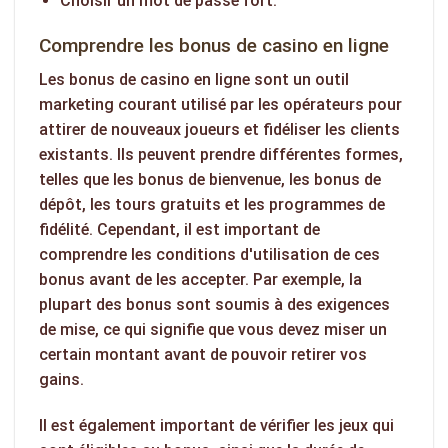
Choisir un mot de passe fort.
Comprendre les bonus de casino en ligne
Les bonus de casino en ligne sont un outil
marketing courant utilisé par les opérateurs pour
attirer de nouveaux joueurs et fidéliser les clients
existants. Ils peuvent prendre différentes formes,
telles que les bonus de bienvenue, les bonus de
dépôt, les tours gratuits et les programmes de
fidélité. Cependant, il est important de
comprendre les conditions d'utilisation de ces
bonus avant de les accepter. Par exemple, la
plupart des bonus sont soumis à des exigences
de mise, ce qui signifie que vous devez miser un
certain montant avant de pouvoir retirer vos
gains.
Il est également important de vérifier les jeux qui