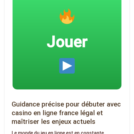
Jouer
Guidance précise pour débuter avec
casino en ligne france légal et
maîtriser les enjeux actuels
Le monde du jeu en ligne est en constante