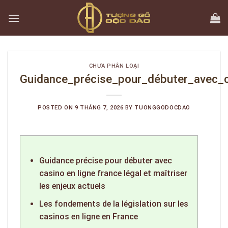
Skip
to
content
CHƯA PHÂN LOẠI
Guidance_précise_pour_débuter_avec_ca
POSTED ON
9 THÁNG 7, 2026
BY
TUONGGODOCDAO
Guidance précise pour débuter avec
casino en ligne france légal et maîtriser
les enjeux actuels
Les fondements de la législation sur les
casinos en ligne en France