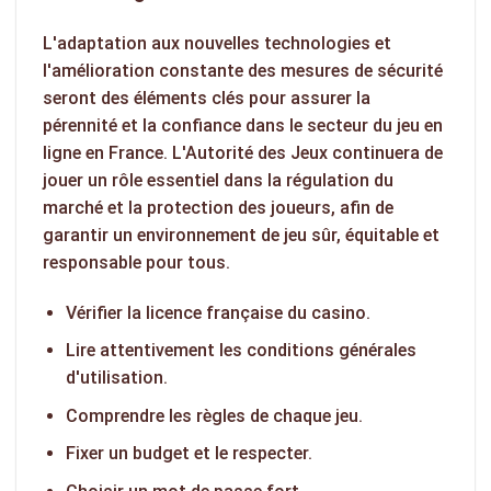
L'adaptation aux nouvelles technologies et
l'amélioration constante des mesures de sécurité
seront des éléments clés pour assurer la
pérennité et la confiance dans le secteur du jeu en
ligne en France. L'Autorité des Jeux continuera de
jouer un rôle essentiel dans la régulation du
marché et la protection des joueurs, afin de
garantir un environnement de jeu sûr, équitable et
responsable pour tous.
Vérifier la licence française du casino.
Lire attentivement les conditions générales
d'utilisation.
Comprendre les règles de chaque jeu.
Fixer un budget et le respecter.