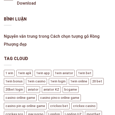
Download
BÌNH LUẬN
Nguyễn văn trung
trong
Cách chọn tượng gỗ Rồng
Phượng đẹp
TAG CLOUD
1 win
1win apk
1win app
1win aviator
1win bet
1win bonus
1win casino
1win login
1win online
20 bet
20bet login
aviator
aviator KZ
bcgame
casino online game
casino pinco online game
casino pin up online game
crickex bet
crickex casino
crickex pro
gay porno
London
London UZ
mostbet