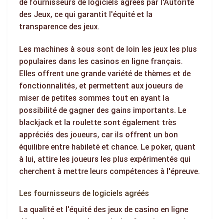
de fournisseurs de logiciels agréés par l'Autorité
des Jeux, ce qui garantit l'équité et la
transparence des jeux.
Les machines à sous sont de loin les jeux les plus
populaires dans les casinos en ligne français.
Elles offrent une grande variété de thèmes et de
fonctionnalités, et permettent aux joueurs de
miser de petites sommes tout en ayant la
possibilité de gagner des gains importants. Le
blackjack et la roulette sont également très
appréciés des joueurs, car ils offrent un bon
équilibre entre habileté et chance. Le poker, quant
à lui, attire les joueurs les plus expérimentés qui
cherchent à mettre leurs compétences à l'épreuve.
Les fournisseurs de logiciels agréés
La qualité et l'équité des jeux de casino en ligne