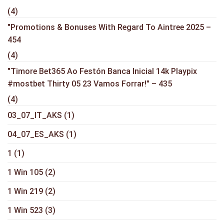
(4)
"Promotions & Bonuses With Regard To Aintree 2025 –
454
(4)
"Timore Bet365 Ao Festón Banca Inicial 14k Playpix
#mostbet Thirty 05 23 Vamos Forrar!" – 435
(4)
03_07_IT_AKS
(1)
04_07_ES_AKS
(1)
1
(1)
1 Win 105
(2)
1 Win 219
(2)
1 Win 523
(3)