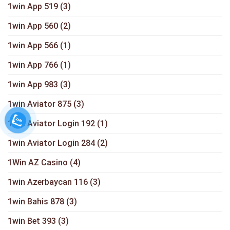
1win App 519
(3)
1win App 560
(2)
1win App 566
(1)
1win App 766
(1)
1win App 983
(3)
1win Aviator 875
(3)
1win Aviator Login 192
(1)
1win Aviator Login 284
(2)
1Win AZ Casino
(4)
1win Azerbaycan 116
(3)
1win Bahis 878
(3)
1win Bet 393
(3)