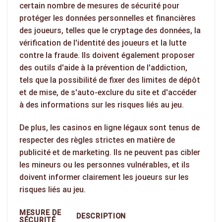
certain nombre de mesures de sécurité pour
protéger les données personnelles et financières
des joueurs, telles que le cryptage des données, la
vérification de l'identité des joueurs et la lutte
contre la fraude. Ils doivent également proposer
des outils d'aide à la prévention de l'addiction,
tels que la possibilité de fixer des limites de dépôt
et de mise, de s'auto-exclure du site et d'accéder
à des informations sur les risques liés au jeu.
De plus, les casinos en ligne légaux sont tenus de
respecter des règles strictes en matière de
publicité et de marketing. Ils ne peuvent pas cibler
les mineurs ou les personnes vulnérables, et ils
doivent informer clairement les joueurs sur les
risques liés au jeu.
MESURE DE
DESCRIPTION
SÉCURITÉ