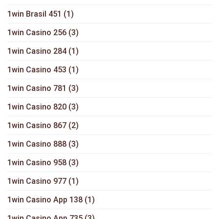
1win Brasil 451
(1)
1win Casino 256
(3)
1win Casino 284
(1)
1win Casino 453
(1)
1win Casino 781
(3)
1win Casino 820
(3)
1win Casino 867
(2)
1win Casino 888
(3)
1win Casino 958
(3)
1win Casino 977
(1)
1win Casino App 138
(1)
1win Casino App 735
(3)