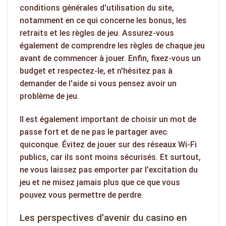
conditions générales d'utilisation du site,
notamment en ce qui concerne les bonus, les
retraits et les règles de jeu. Assurez-vous
également de comprendre les règles de chaque jeu
avant de commencer à jouer. Enfin, fixez-vous un
budget et respectez-le, et n'hésitez pas à
demander de l'aide si vous pensez avoir un
problème de jeu.
Il est également important de choisir un mot de
passe fort et de ne pas le partager avec
quiconque. Évitez de jouer sur des réseaux Wi-Fi
publics, car ils sont moins sécurisés. Et surtout,
ne vous laissez pas emporter par l'excitation du
jeu et ne misez jamais plus que ce que vous
pouvez vous permettre de perdre.
Les perspectives d'avenir du casino en