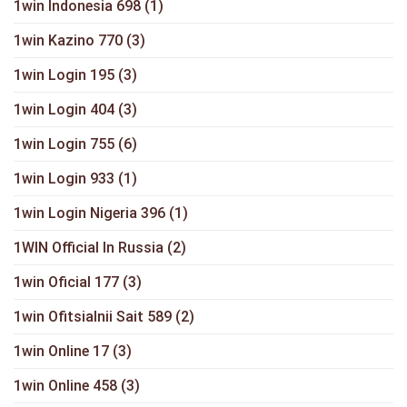
1win Indonesia 698
(1)
1win Kazino 770
(3)
1win Login 195
(3)
1win Login 404
(3)
1win Login 755
(6)
1win Login 933
(1)
1win Login Nigeria 396
(1)
1WIN Official In Russia
(2)
1win Oficial 177
(3)
1win Ofitsialnii Sait 589
(2)
1win Online 17
(3)
1win Online 458
(3)