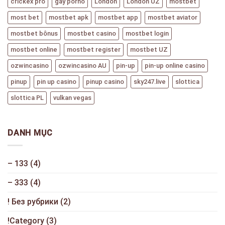
crickex pro
gay porno
London
London UZ
mostbet
most bet
mostbet apk
mostbet app
mostbet aviator
mostbet bônus
mostbet casino
mostbet login
mostbet online
mostbet register
mostbet UZ
ozwincasino
ozwincasino AU
pin-up
pin-up online casino
pinup
pin up casino
pinup casino
sky247.live
slottica
slottica PL
vulkan vegas
DANH MỤC
– 133
(4)
– 333
(4)
! Без рубрики
(2)
!Category
(3)