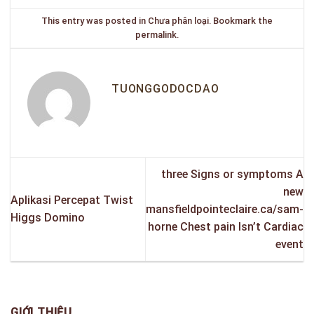
This entry was posted in
Chưa phân loại
. Bookmark the
permalink
.
TUONGGODOCDAO
three Signs or symptoms A
new
Aplikasi Percepat Twist
mansfieldpointeclaire.ca/sam-
Higgs Domino
horne Chest pain Isn’t Cardiac
event
GIỚI THIỆU