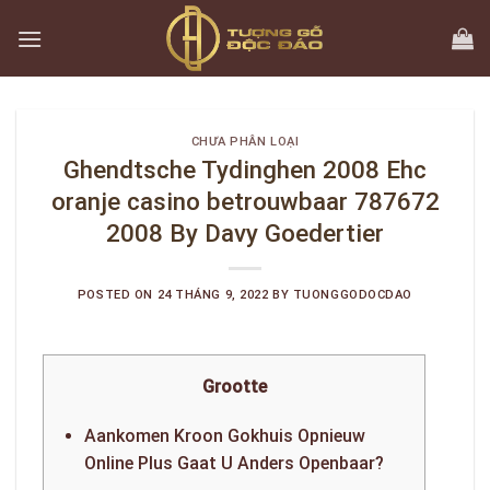
Skip
to
content
CHƯA PHÂN LOẠI
Ghendtsche Tydinghen 2008 Ehc
oranje casino betrouwbaar 787672
2008 By Davy Goedertier
POSTED ON
24 THÁNG 9, 2022
BY
TUONGGODOCDAO
Grootte
Aankomen Kroon Gokhuis Opnieuw
Online Plus Gaat U Anders Openbaar?