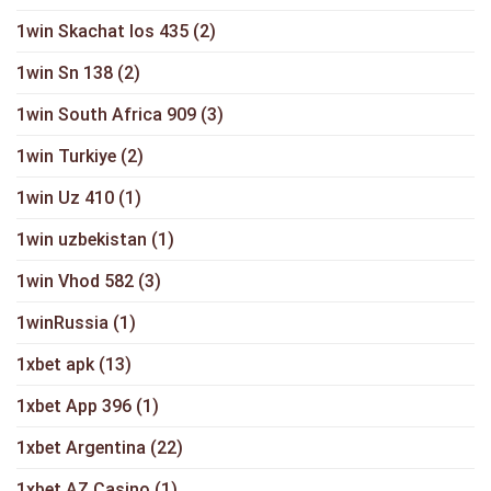
1win Skachat Ios 435
(2)
1win Sn 138
(2)
1win South Africa 909
(3)
1win Turkiye
(2)
1win Uz 410
(1)
1win uzbekistan
(1)
1win Vhod 582
(3)
1winRussia
(1)
1xbet apk
(13)
1xbet App 396
(1)
1xbet Argentina
(22)
1xbet AZ Casino
(1)