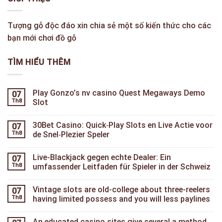
Tượng gỗ độc đáo xin chia sẻ một số kiến thức cho các
bạn mới chơi đồ gỗ
TÌM HIỂU THÊM
Play Gonzo’s nv casino Quest Megaways Demo
07
Th8
Slot
30Bet Casino: Quick‑Play Slots en Live Actie voor
07
Th8
de Snel‑Plezier Speler
Live-Blackjack gegen echte Dealer: Ein
07
Th8
umfassender Leitfaden für Spieler in der Schweiz
Vintage slots are old-college about three-reelers
07
Th8
having limited possess and you will less paylines
An educated casino sites give several a method