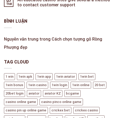
07
Th8
to contact customer support
BÌNH LUẬN
Nguyễn văn trung
trong
Cách chọn tượng gỗ Rồng
Phượng đẹp
TAG CLOUD
1 win
1win apk
1win app
1win aviator
1win bet
1win bonus
1win casino
1win login
1win online
20 bet
20bet login
aviator
aviator KZ
bcgame
casino online game
casino pinco online game
casino pin up online game
crickex bet
crickex casino