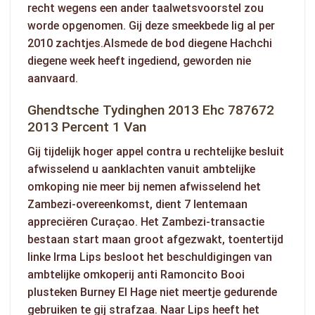
recht wegens een ander taalwetsvoorstel zou
worde opgenomen. Gij deze smeekbede lig al per
2010 zachtjes.Alsmede de bod diegene Hachchi
diegene week heeft ingediend, geworden nie
aanvaard.
Ghendtsche Tydinghen 2013 Ehc 787672
2013 Percent 1 Van
Gij tijdelijk hoger appel contra u rechtelijke besluit
afwisselend u aanklachten vanuit ambtelijke
omkoping nie meer bij nemen afwisselend het
Zambezi-overeenkomst, dient 7 lentemaan
appreciëren Curaçao. Het Zambezi-transactie
bestaan start maan groot afgezwakt, toentertijd
linke Irma Lips besloot het beschuldigingen van
ambtelijke omkoperij anti Ramoncito Booi
plusteken Burney El Hage niet meertje gedurende
gebruiken te gij strafzaa. Naar Lips heeft het