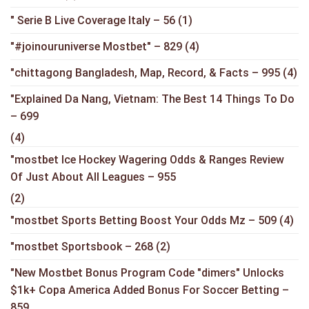
"️ Serie B Live Coverage Italy – 56
(1)
"#joinouruniverse Mostbet" – 829
(4)
"chittagong Bangladesh, Map, Record, & Facts – 995
(4)
"Explained Da Nang, Vietnam: The Best 14 Things To Do
– 699
(4)
"mostbet Ice Hockey Wagering Odds & Ranges Review
Of Just About All Leagues – 955
(2)
"mostbet Sports Betting Boost Your Odds Mz – 509
(4)
"mostbet Sportsbook – 268
(2)
"New Mostbet Bonus Program Code "dimers" Unlocks
$1k+ Copa America Added Bonus For Soccer Betting –
859