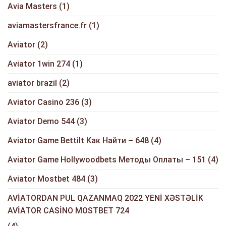
Avia Masters
(1)
aviamastersfrance.fr
(1)
Aviator
(2)
Aviator 1win 274
(1)
aviator brazil
(2)
Aviator Casino 236
(3)
Aviator Demo 544
(3)
Aviator Game Bettilt Как Найти – 648
(4)
Aviator Game Hollywoodbets Методы Оплаты – 151
(4)
Aviator Mostbet 484
(3)
AVİATORDAN PUL QAZANMAQ 2022 YENİ XƏSTƏLİK
AVİATOR CASİNO MOSTBET 724