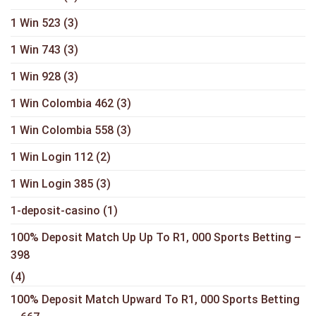
1 Win 523
(3)
1 Win 743
(3)
1 Win 928
(3)
1 Win Colombia 462
(3)
1 Win Colombia 558
(3)
1 Win Login 112
(2)
1 Win Login 385
(3)
1-deposit-casino
(1)
100% Deposit Match Up Up To R1, 000 Sports Betting –
398
(4)
100% Deposit Match Upward To R1, 000 Sports Betting