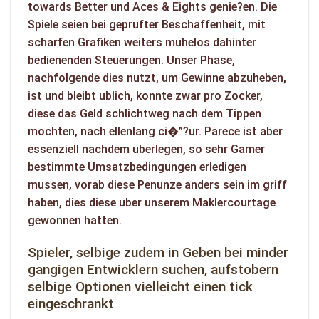
towards Better und Aces & Eights genie?en. Die
Spiele seien bei geprufter Beschaffenheit, mit
scharfen Grafiken weiters muhelos dahinter
bedienenden Steuerungen. Unser Phase,
nachfolgende dies nutzt, um Gewinne abzuheben,
ist und bleibt ublich, konnte zwar pro Zocker,
diese das Geld schlichtweg nach dem Tippen
mochten, nach ellenlang ci�”?ur. Parece ist aber
essenziell nachdem uberlegen, so sehr Gamer
bestimmte Umsatzbedingungen erledigen
mussen, vorab diese Penunze anders sein im griff
haben, dies diese uber unserem Maklercourtage
gewonnen hatten.
Spieler, selbige zudem in Geben bei minder
gangigen Entwicklern suchen, aufstobern
selbige Optionen vielleicht einen tick
eingeschrankt