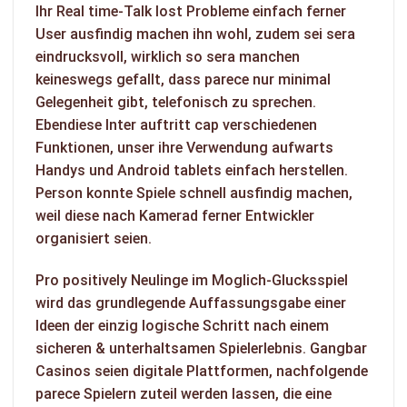
Ihr Real time-Talk lost Probleme einfach ferner
User ausfindig machen ihn wohl, zudem sei sera
eindrucksvoll, wirklich so sera manchen
keineswegs gefallt, dass parece nur minimal
Gelegenheit gibt, telefonisch zu sprechen.
Ebendiese Inter auftritt cap verschiedenen
Funktionen, unser ihre Verwendung aufwarts
Handys und Android tablets einfach herstellen.
Person konnte Spiele schnell ausfindig machen,
weil diese nach Kamerad ferner Entwickler
organisiert seien.
Pro positively Neulinge im Moglich-Glucksspiel
wird das grundlegende Auffassungsgabe einer
Ideen der einzig logische Schritt nach einem
sicheren & unterhaltsamen Spielerlebnis. Gangbar
Casinos seien digitale Plattformen, nachfolgende
parece Spielern zuteil werden lassen, die eine