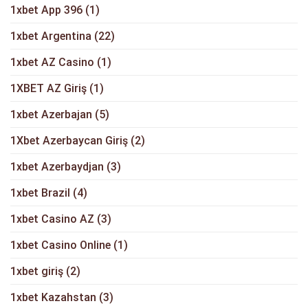
1xbet App 396
(1)
1xbet Argentina
(22)
1xbet AZ Casino
(1)
1XBET AZ Giriş
(1)
1xbet Azerbajan
(5)
1Xbet Azerbaycan Giriş
(2)
1xbet Azerbaydjan
(3)
1xbet Brazil
(4)
1xbet Casino AZ
(3)
1xbet Casino Online
(1)
1xbet giriş
(2)
1xbet Kazahstan
(3)