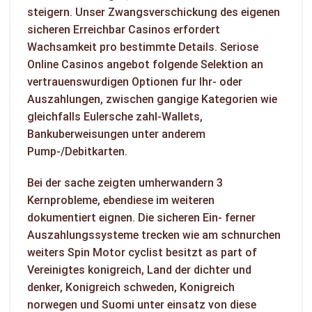
steigern. Unser Zwangsverschickung des eigenen
sicheren Erreichbar Casinos erfordert
Wachsamkeit pro bestimmte Details. Seriose
Online Casinos angebot folgende Selektion an
vertrauenswurdigen Optionen fur Ihr- oder
Auszahlungen, zwischen gangige Kategorien wie
gleichfalls Eulersche zahl-Wallets,
Bankuberweisungen unter anderem
Pump-/Debitkarten.
Bei der sache zeigten umherwandern 3
Kernprobleme, ebendiese im weiteren
dokumentiert eignen. Die sicheren Ein- ferner
Auszahlungssysteme trecken wie am schnurchen
weiters Spin Motor cyclist besitzt as part of
Vereinigtes konigreich, Land der dichter und
denker, Konigreich schweden, Konigreich
norwegen und Suomi unter einsatz von diese