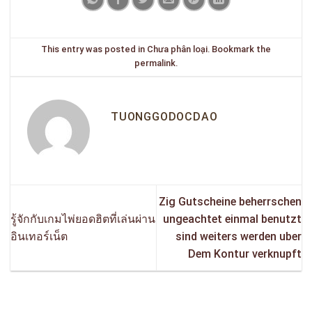
This entry was posted in
Chưa phân loại
. Bookmark the
permalink
.
TUONGGODOCDAO
Zig Gutscheine beherrschen
รู้จักกับเกมไพ่ยอดฮิตที่เล่นผ่าน
ungeachtet einmal benutzt
อินเทอร์เน็ต
sind weiters werden uber
Dem Kontur verknupft