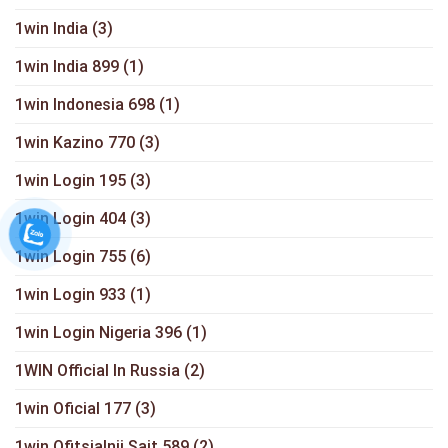
1win India
(3)
1win India 899
(1)
1win Indonesia 698
(1)
1win Kazino 770
(3)
1win Login 195
(3)
1win Login 404
(3)
1win Login 755
(6)
1win Login 933
(1)
1win Login Nigeria 396
(1)
1WIN Official In Russia
(2)
1win Oficial 177
(3)
1win Ofitsialnii Sait 589
(2)