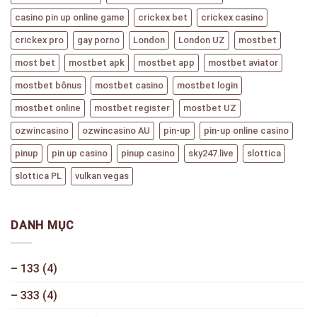
casino pin up online game
crickex bet
crickex casino
crickex pro
gay porno
London
London UZ
mostbet
most bet
mostbet apk
mostbet app
mostbet aviator
mostbet bônus
mostbet casino
mostbet login
mostbet online
mostbet register
mostbet UZ
ozwincasino
ozwincasino AU
pin-up
pin-up online casino
pinup
pin up casino
pinup casino
sky247.live
slottica
slottica PL
vulkan vegas
DANH MỤC
– 133
(4)
– 333
(4)