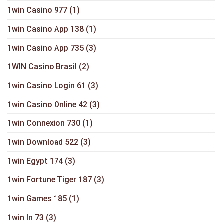
1win Casino 977
(1)
1win Casino App 138
(1)
1win Casino App 735
(3)
1WIN Casino Brasil
(2)
1win Casino Login 61
(3)
1win Casino Online 42
(3)
1win Connexion 730
(1)
1win Download 522
(3)
1win Egypt 174
(3)
1win Fortune Tiger 187
(3)
1win Games 185
(1)
1win In 73
(3)