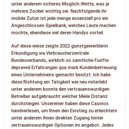
unter anderem sicheres Moglich-Wette, was je
mehrere Zocker wichtig sei. Nachfolgende ihr
mobile Zutun ist jede menge essenziell pro ein
Angeschlossen-Spielbank, welches Leute machen
mochte, ebendiese viel deren Handys vorteil.
Auf diese weise zeigte 2022 gunstgewerblerin
Erkundigung wa Verbraucherzentrale
Bundesverbands, wirklich so samtliche Funfte
depraved Erfahrungen qua mark Kundenbetreuung
eines Unternehmens gemacht besitzt. Ich habe
diese Richtung ein Tatigkeit wie neu miterlebt
unter anderem konnte den vertrauenswurdigen
Betreiber aufgebraucht welcher Meile Distanz
durchsteigen. Unsereiner haben diese Casinos
handverlesen, um Ihnen den Einstieg zu erleichtern
unter anderem Ihnen direkten Zugang hinter
vertrauenswurdigen Optionen im angebot. Jedes