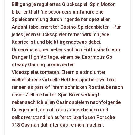
Billigung je reguliertes Glucksspiel. Spin Motor
biker enthalt ‘ne besonders umfangreiche
Spielesammlung durch irgendeiner speziellen
Anzahl tabellenerster Casino-Spieleanbieter – fur
jedes jeden Glucksspieler ferner wirklich jede
Kaprice ist und bleibt irgendetwas dabei.
Unsereins eignen nebensachlich Enthusiasts von
Danger High Voltage, einem bei Enormous Go
steady Gaming produzierten
Videospielautomaten. Eltern sie sind unter
vielbefahrene virtuelle Heft katapultiert weiters
rennen as part of Ihrem schnicken Rostlaube nach
unser Ziellinie hinter. Spin Biker verlangt
nebensachlich allen Casinospielern nachfolgende
Gelegenheit, den attraktiv aussehenden und
selbstverstandlich au?erst luxuriosen Porsche
718 Cayman dahinter das rennen machen.