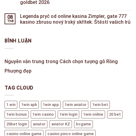
goldbet 2026
Legenda pryč od online kasina Zimpler, gate 777
08
Th8
kasino zbrusu nový Irský skřítek: Štěstí vašich Irů
BÌNH LUẬN
Nguyễn văn trung
trong
Cách chọn tượng gỗ Rồng
Phượng đẹp
TAG CLOUD
1 win
1win apk
1win app
1win aviator
1win bet
1win bonus
1win casino
1win login
1win online
20 bet
20bet login
aviator
aviator KZ
bcgame
casino online game
casino pinco online game