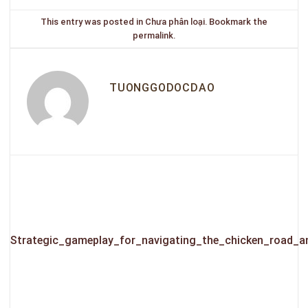
This entry was posted in
Chưa phân loại
. Bookmark the
permalink
.
TUONGGODOCDAO
Strategic_gameplay_for_navigating_the_chicken_road_a