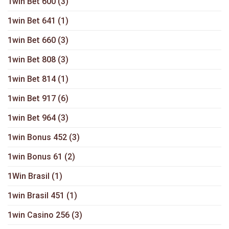
1win Bet 600
(3)
1win Bet 641
(1)
1win Bet 660
(3)
1win Bet 808
(3)
1win Bet 814
(1)
1win Bet 917
(6)
1win Bet 964
(3)
1win Bonus 452
(3)
1win Bonus 61
(2)
1Win Brasil
(1)
1win Brasil 451
(1)
1win Casino 256
(3)