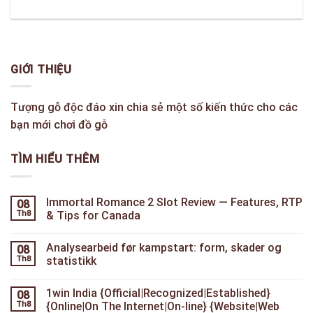
GIỚI THIỆU
Tượng gỗ độc đáo xin chia sẻ một số kiến thức cho các
bạn mới chơi đồ gỗ
TÌM HIỂU THÊM
Immortal Romance 2 Slot Review — Features, RTP
08
Th8
& Tips for Canada
Analysearbeid før kampstart: form, skader og
08
Th8
statistikk
1win India {Official|Recognized|Established}
08
Th8
{Online|On The Internet|On-line} {Website|Web