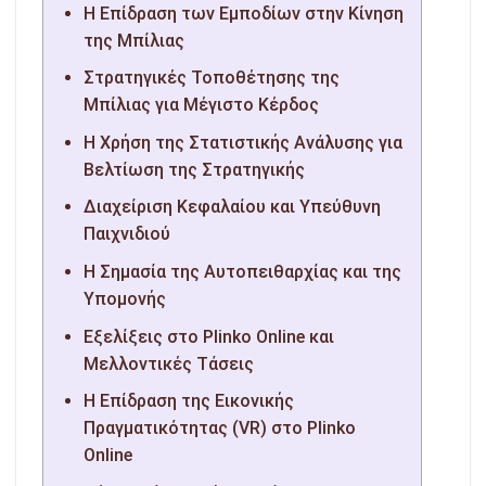
Η Επίδραση των Εμποδίων στην Κίνηση
της Μπίλιας
Στρατηγικές Τοποθέτησης της
Μπίλιας για Μέγιστο Κέρδος
Η Χρήση της Στατιστικής Ανάλυσης για
Βελτίωση της Στρατηγικής
Διαχείριση Κεφαλαίου και Υπεύθυνη
Παιχνιδιού
Η Σημασία της Αυτοπειθαρχίας και της
Υπομονής
Εξελίξεις στο Plinko Online και
Μελλοντικές Τάσεις
Η Επίδραση της Εικονικής
Πραγματικότητας (VR) στο Plinko
Online