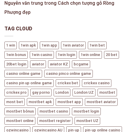
Nguyễn văn trung
trong
Cách chọn tượng gỗ Rồng
Phượng đẹp
TAG CLOUD
1 win
1win apk
1win app
1win aviator
1win bet
1win bonus
1win casino
1win login
1win online
20 bet
20bet login
aviator
aviator KZ
bcgame
casino online game
casino pinco online game
casino pin up online game
crickex bet
crickex casino
crickex pro
gay porno
London
London UZ
mostbet
most bet
mostbet apk
mostbet app
mostbet aviator
mostbet bônus
mostbet casino
mostbet login
mostbet online
mostbet register
mostbet UZ
ozwincasino
ozwincasino AU
pin-up
pin-up online casino