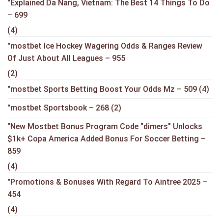
"Explained Da Nang, Vietnam: The Best 14 Things To Do
– 699
(4)
"mostbet Ice Hockey Wagering Odds & Ranges Review
Of Just About All Leagues – 955
(2)
"mostbet Sports Betting Boost Your Odds Mz – 509
(4)
"mostbet Sportsbook – 268
(2)
"New Mostbet Bonus Program Code "dimers" Unlocks
$1k+ Copa America Added Bonus For Soccer Betting –
859
(4)
"Promotions & Bonuses With Regard To Aintree 2025 –
454
(4)