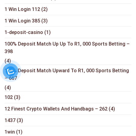
1 Win Login 112
(2)
1 Win Login 385
(3)
1-deposit-casino
(1)
100% Deposit Match Up Up To R1, 000 Sports Betting –
398
(4)
100% Deposit Match Upward To R1, 000 Sports Betting
– 667
(4)
102
(3)
12 Finest Crypto Wallets And Handbags – 262
(4)
1437
(3)
1win
(1)