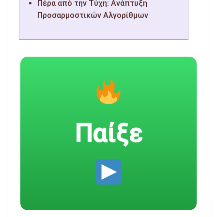
Πέρα από την Τύχη: Ανάπτυξη
Προσαρμοστικών Αλγορίθμων
Παίξε