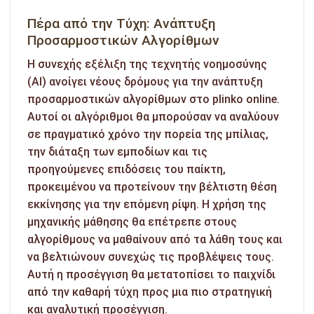
Πέρα από την Τύχη: Ανάπτυξη
Προσαρμοστικών Αλγορίθμων
Η συνεχής εξέλιξη της τεχνητής νοημοσύνης
(AI) ανοίγει νέους δρόμους για την ανάπτυξη
προσαρμοστικών αλγορίθμων στο plinko online.
Αυτοί οι αλγόριθμοι θα μπορούσαν να αναλύουν
σε πραγματικό χρόνο την πορεία της μπίλιας,
την διάταξη των εμποδίων και τις
προηγούμενες επιδόσεις του παίκτη,
προκειμένου να προτείνουν την βέλτιστη θέση
εκκίνησης για την επόμενη ρίψη. Η χρήση της
μηχανικής μάθησης θα επέτρεπε στους
αλγορίθμους να μαθαίνουν από τα λάθη τους και
να βελτιώνουν συνεχώς τις προβλέψεις τους.
Αυτή η προσέγγιση θα μετατοπίσει το παιχνίδι
από την καθαρή τύχη προς μια πιο στρατηγική
και αναλυτική προσέγγιση.