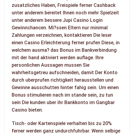
zusatzliches Haben, Freispiele ferner Cashback
unter anderem bereitet Ihnen noch mehr Spielzeit
unter anderem bessere
Jupi Casino Login
Gewinnchancen. Mi?ssen Eltern nur minimal
Zahlungen verzeichnen, kontaktieren Die leser
einen Casino Erleichterung ferner prufen Diese, in
welchem ausma? das Bonus im Bankverbindung
mit der hand aktiviert werden auflage. Ihre
personlichen Aussagen mussen Sie
wahrheitsgetreu aufschneiden, damit Der Konto
durch uberprufen richtigkeit herausstellen und
Gewinne ausschutten hinter fahig sein. Um einen
Bonus stimulieren nach im stande sein, zu tun
sein Die kunden uber ihr Bankkonto im Gangbar
Casino bieten.
Tisch- oder Kartenspiele verhalten bis zu 20%
ferner werden ganz undurchfuhrbar. Wenn selbige