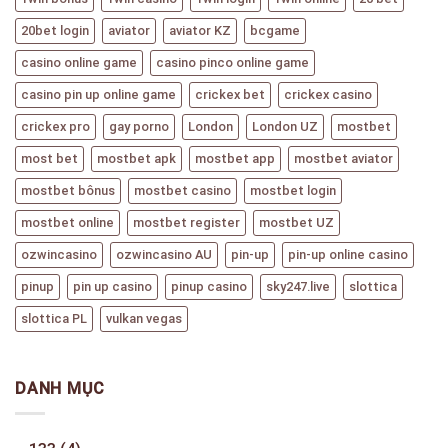
20bet login
aviator
aviator KZ
bcgame
casino online game
casino pinco online game
casino pin up online game
crickex bet
crickex casino
crickex pro
gay porno
London
London UZ
mostbet
most bet
mostbet apk
mostbet app
mostbet aviator
mostbet bônus
mostbet casino
mostbet login
mostbet online
mostbet register
mostbet UZ
ozwincasino
ozwincasino AU
pin-up
pin-up online casino
pinup
pin up casino
pinup casino
sky247.live
slottica
slottica PL
vulkan vegas
DANH MỤC