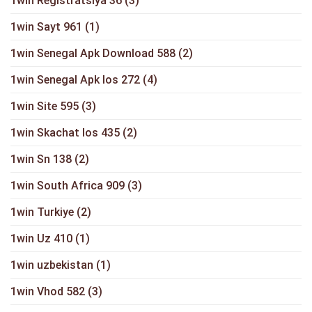
1win Registratsiya 36
(3)
1win Sayt 961
(1)
1win Senegal Apk Download 588
(2)
1win Senegal Apk Ios 272
(4)
1win Site 595
(3)
1win Skachat Ios 435
(2)
1win Sn 138
(2)
1win South Africa 909
(3)
1win Turkiye
(2)
1win Uz 410
(1)
1win uzbekistan
(1)
1win Vhod 582
(3)