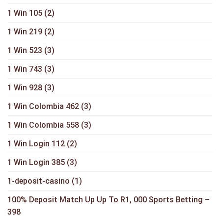
1 Win 105
(2)
1 Win 219
(2)
1 Win 523
(3)
1 Win 743
(3)
1 Win 928
(3)
1 Win Colombia 462
(3)
1 Win Colombia 558
(3)
1 Win Login 112
(2)
1 Win Login 385
(3)
1-deposit-casino
(1)
100% Deposit Match Up Up To R1, 000 Sports Betting –
398