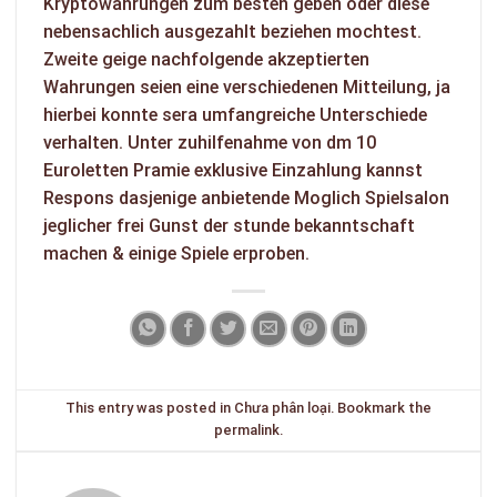
Kryptowahrungen zum besten geben oder diese
nebensachlich ausgezahlt beziehen mochtest.
Zweite geige nachfolgende akzeptierten
Wahrungen seien eine verschiedenen Mitteilung, ja
hierbei konnte sera umfangreiche Unterschiede
verhalten. Unter zuhilfenahme von dm 10
Euroletten Pramie exklusive Einzahlung kannst
Respons dasjenige anbietende Moglich Spielsalon
jeglicher frei Gunst der stunde bekanntschaft
machen & einige Spiele erproben.
This entry was posted in
Chưa phân loại
. Bookmark the
permalink
.