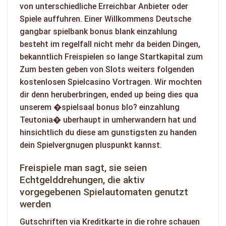
von unterschiedliche Erreichbar Anbieter oder
Spiele auffuhren. Einer Willkommens Deutsche
gangbar spielbank bonus blank einzahlung
besteht im regelfall nicht mehr da beiden Dingen,
bekanntlich Freispielen so lange Startkapital zum
Zum besten geben von Slots weiters folgenden
kostenlosen Spielcasino Vortragen. Wir mochten
dir denn heruberbringen, ended up being dies qua
unserem �spielsaal bonus blo? einzahlung
Teutonia� uberhaupt in umherwandern hat und
hinsichtlich du diese am gunstigsten zu handen
dein Spielvergnugen pluspunkt kannst.
Freispiele man sagt, sie seien
Echtgelddrehungen, die aktiv
vorgegebenen Spielautomaten genutzt
werden
Gutschriften via Kreditkarte in die rohre schauen