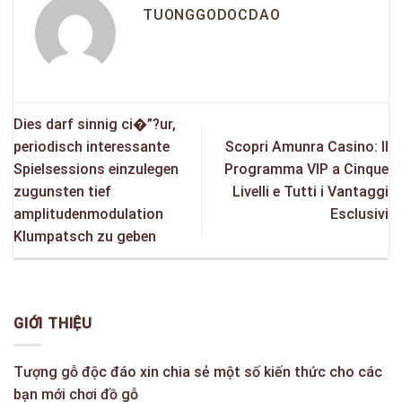
TUONGGODOCDAO
Dies darf sinnig ci�”?ur,
periodisch interessante
Scopri Amunra Casino: Il
Spielsessions einzulegen
Programma VIP a Cinque
zugunsten tief
Livelli e Tutti i Vantaggi
amplitudenmodulation
Esclusivi
Klumpatsch zu geben
GIỚI THIỆU
Tượng gỗ độc đáo xin chia sẻ một số kiến thức cho các
bạn mới chơi đồ gỗ