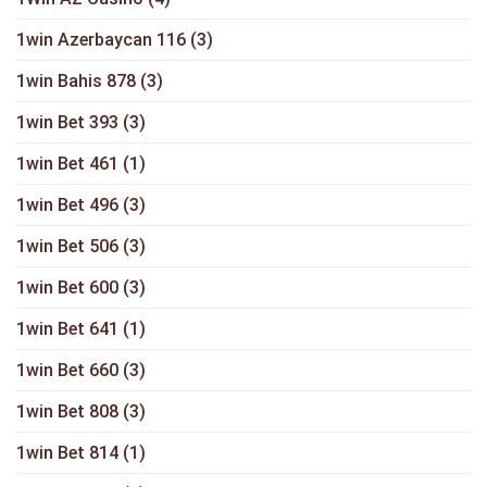
1win Azerbaycan 116
(3)
1win Bahis 878
(3)
1win Bet 393
(3)
1win Bet 461
(1)
1win Bet 496
(3)
1win Bet 506
(3)
1win Bet 600
(3)
1win Bet 641
(1)
1win Bet 660
(3)
1win Bet 808
(3)
1win Bet 814
(1)