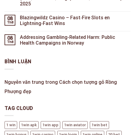
2025
Blazingwildz Casino – Fast‑Fire Slots en
08
Th8
Lightning‑Fast Wins
Addressing Gambling-Related Harm: Public
08
Th8
Health Campaigns in Norway
BÌNH LUẬN
Nguyễn văn trung
trong
Cách chọn tượng gỗ Rồng
Phượng đẹp
TAG CLOUD
1 win
1win apk
1win app
1win aviator
1win bet
1win bonus
1win casino
1win login
1win online
20 bet