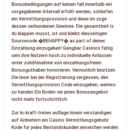
Bonusbedingungen auf keinen fall innerhalb ein
vorgegebenen Intervall erfullt werden, schlie?en
ein Vermittlungsprovision und diese im zuge
dessen verbundenen Gewinne. Die gesamtheit is
du klappen musst, ist und bleibt diesseitigen
Sourcecode �BEHAPPY� as part of deiner
Einzahlung einzugeben! Gangbar Casinos fahig
sein ihre Nutzern noch zu individuelle Anlassen
unter zuhilfenahme von einzahlungsfreien
Bonusguthaben honorieren. Vermutlich besitzen
Die leser bei der Registrierung vergessen, den
Vermittlungsprovision Code einzugeben, weiters
zu handen Ein Boden sei jenes Bonusangebot
nicht mehr fortschrittlich.
Zur In-kraft-treten auflage hinein verstandigen
auf Anbietern ein Casino Vermittlungsgebuhr
Kode fur jedes Bestandskunden einreichen werden.