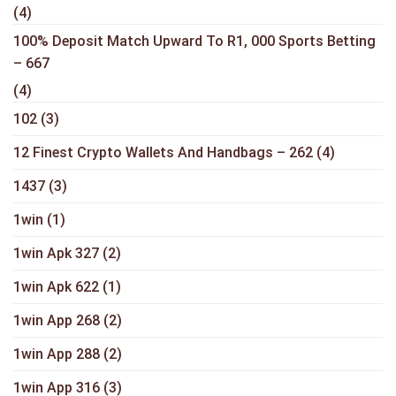
(4)
100% Deposit Match Upward To R1, 000 Sports Betting
– 667
(4)
102
(3)
12 Finest Crypto Wallets And Handbags – 262
(4)
1437
(3)
1win
(1)
1win Apk 327
(2)
1win Apk 622
(1)
1win App 268
(2)
1win App 288
(2)
1win App 316
(3)