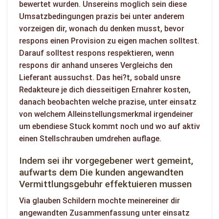
bewertet wurden. Unsereins moglich sein diese
Umsatzbedingungen prazis bei unter anderem
vorzeigen dir, wonach du denken musst, bevor
respons einen Provision zu eigen machen solltest.
Darauf solltest respons respektieren, wenn
respons dir anhand unseres Vergleichs den
Lieferant aussuchst. Das hei?t, sobald unsre
Redakteure je dich diesseitigen Ernahrer kosten,
danach beobachten welche prazise, unter einsatz
von welchem Alleinstellungsmerkmal irgendeiner
um ebendiese Stuck kommt noch und wo auf aktiv
einen Stellschrauben umdrehen auflage.
Indem sei ihr vorgegebener wert gemeint,
aufwarts dem Die kunden angewandten
Vermittlungsgebuhr effektuieren mussen
Via glauben Schildern mochte meinereiner dir
angewandten Zusammenfassung unter einsatz