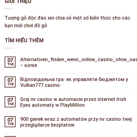
GIỚI THIỆU
Tượng gỗ độc đáo xin chia sẻ một số kiến thức cho các
bạn mới chơi đồ gỗ
TÌM HIỂU THÊM
Alternativen_finden_wenn_online_casino_ohne_oa
07
Th8
– копія
Відповідальна гра: як управляти бюджетом у
07
Th8
Vulkan777 casino
Graj nv casino w automacie przez internet Irish
07
Th8
Eyes automaty w PlayMillion
900 gierek wraz z automatów przy nv casino twej
07
Th8
przeglądarce bezpłatnie