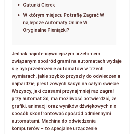
Gatunki Gierek
W którym miejscu Potrafię Zagrać W
najlepsze Automaty Online W
Oryginalne Pieniążki?
Jednak najintensywniejszym przełomem
związanym spośród grami na automatach wydaje
się być przedłożenie automatów w trzech
wymiarach, jakie szybko przyszły do odwiedzenia
najbardziej prestiżowych kasyn na całym świecie.
Wszyscy, jaki czasami przynajmniej raz zagrał
przy automat 3d, ma możliwość potwierdzić, że
grafiki, animacji oraz wyników dźwiękowych nie
sposób skonfrontować spośród odmiennymi
automatami.
Machina do odwiedzenia
komputerów – to specjalne urządzenie