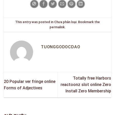
This entry was posted in
Chưa phân loại
. Bookmark the
permalink
.
TUONGGODOCDAO
Totally free Harbors
20 Popular ver fringe online
reactoonz slot online Zero
Forms of Adjectives
Install Zero Membership