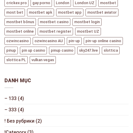
crickex pro
gay porno
London
London UZ
mostbet
most bet
mostbet apk
mostbet app
mostbet aviator
mostbet bônus
mostbet casino
mostbet login
mostbet online
mostbet register
mostbet UZ
ozwincasino
ozwincasino AU
pin-up
pin-up online casino
pinup
pin up casino
pinup casino
sky247.live
slottica
slottica PL
vulkan vegas
DANH MỤC
– 133
(4)
– 333
(4)
! Без рубрики
(2)
!Category
(3)