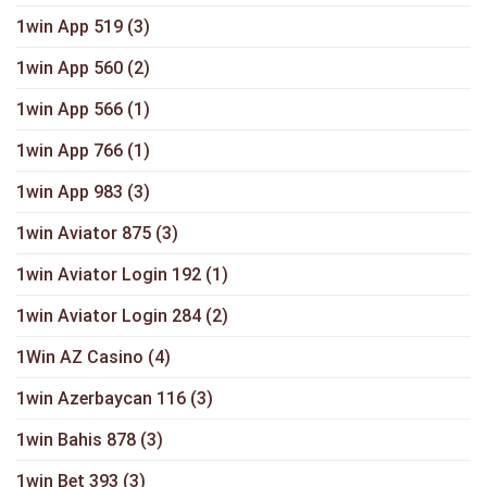
1win App 519
(3)
1win App 560
(2)
1win App 566
(1)
1win App 766
(1)
1win App 983
(3)
1win Aviator 875
(3)
1win Aviator Login 192
(1)
1win Aviator Login 284
(2)
1Win AZ Casino
(4)
1win Azerbaycan 116
(3)
1win Bahis 878
(3)
1win Bet 393
(3)