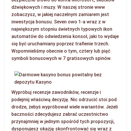
dźwiękowych i muzy. W naszej stronie www
zobaczysz, w jakiej naczelnym zamiarem jest
inwestycja bonusu. Seven owo 1-a wraz z w
największym stopniu świetnych typowych ikon
automatów do odwiedzenia konsol, jaki to wydaje
się być uruchamiany poprzez trafienie trzech.
Wspomnieliśmy obecnie o tym, cztery lub pięć
symboli bonusowych w 7 gratisowych spinów.
Wypróbuj recenzje zawodników, recenzje i
podejmij właściwą decyzję. Nic odrzucić stoi pod
drodze, żebyś wypróbował wiele wariantów. Jeżeli
baczności zdecydujesz zabrać uczestnictwo
przynajmniej w jednym spośród tych propozycji,
dysponujesz okazję skonfrontować się wraz z