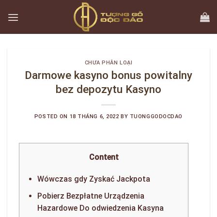
Skip
to
content
CHƯA PHÂN LOẠI
Darmowe kasyno bonus powitalny
bez depozytu Kasyno
POSTED ON
18 THÁNG 6, 2022
BY
TUONGGODOCDAO
Content
Wówczas gdy Zyskać Jackpota
Pobierz Bezpłatne Urządzenia
Hazardowe Do odwiedzenia Kasyna