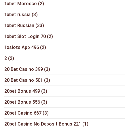
1xbet Morocco
(2)
1xbet russia
(3)
1xbet Russian
(33)
1xbet Slot Login 70
(2)
1xslots App 496
(2)
2
(2)
20 Bet Casino 399
(3)
20 Bet Casino 501
(3)
20bet Bonus 499
(3)
20bet Bonus 556
(3)
20bet Casino 667
(3)
20bet Casino No Deposit Bonus 221
(1)