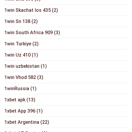
1win Skachat Ios 435
(2)
1win Sn 138
(2)
1win South Africa 909
(3)
1win Turkiye
(2)
1win Uz 410
(1)
1win uzbekistan
(1)
1win Vhod 582
(3)
1winRussia
(1)
1xbet apk
(13)
1xbet App 396
(1)
1xbet Argentina
(22)