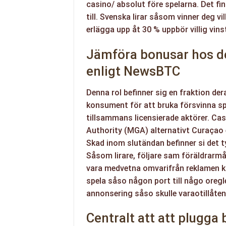
casino/
absolut före spelarna. Det fi
till. Svenska lirar såsom vinner deg v
erlägga upp åt 30 % uppbör villig vins
Jämföra bonusar hos de
enligt NewsBTC
Denna rol befinner sig en fraktion der
konsument för att bruka försvinna sp
tillsammans licensierade aktörer. C
Authority (MGA) alternativt Curaçao 
Skad inom slutändan befinner si det t
Såsom lirare, följare sam föräldrarm
vara medvetna omvarifrån reklamen ko
spela såso någon port till någo oreg
annonsering såso skulle varaotillåten 
Centralt att att plugga