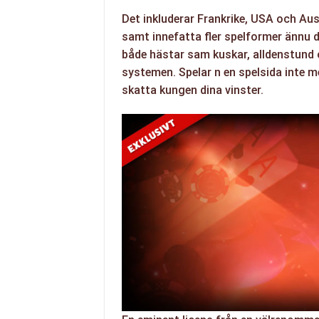
Det inkluderar Frankrike, USA och Aust
samt innefatta fler spelformer ännu 
både hästar sam kuskar, alldenstund
systemen. Spelar n en spelsida inte m
skatta kungen dina vinster.