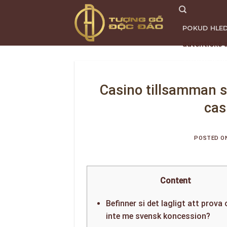
Skip
to
POKUD HLED
content
autentické 
TRANG CHỦ
Casino tillsamman s
cas
POSTED 
Content
Befinner si det lagligt att prova
inte me svensk koncession?